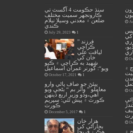
ون
سنڌ حڪومت 4 آگسٽ تي
ڪارونجهر سميت مختلف
ضلعن ۾ معدني وسيلا نيلام
Au
ڪندي
ر 208 پوليس
July 29, 2023
1
کي
ري
” فرزند
يو،
ڪراچي
ري
لياقت علي
خان کي
De
شهيد به ڪراچي ۾ ڪيو
 ۾
ويو“: گورنر عمران اسماعيل
يت
October 17, 2021
1
دن
مل
پيئڻ جو صاف پاڻي وارو
معاملو ” واٽر بم “ بڻجي ويو
Oc
آهي،وڏو وزير اربع ڏينهن
ائي
ڪورٽ ۾ پيش ٿئي: سپريم
دڙ
ڪورٽ
چيف
December 5, 2017
1
رٽ
هزار خان
De
بجاراڻي کي
ج ۾
هڪ ۽ فريحا