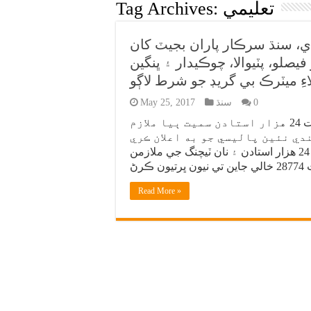
تعليمي
Tag Archives:
ي، سنڌ سرڪار پاران بجيٽ کان
ڻ جو فيصلو، پٽيوالا، چوڪيدار ۽ ڀنگين
اءِ ميٽرڪ بي گريڊ جو شرط لاڳو
0
سنڌ
May 25, 2017
سنڌ حڪومت تعليم کاتي ۾ استادن سميت 24 هزار استادن سميت ٻيا ملازم
دي نئين پاليسي جو به اعلان ڪري
ڇڏيو آهي. تعليم کاتي جي اسڪول ايجوڪيشن ۾ 24 هزار استادن ۽ نان ٽيچنگ جي ملازمن
Read More »