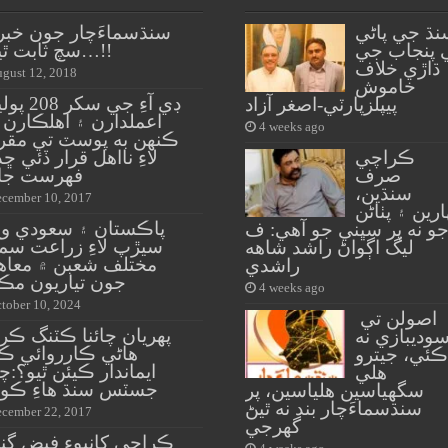
نڌ جي پاڻي
سنڌسماءَچار جون خبر
 پنجاب جي
سچ ثابت ٿيون…!!
ڌاڙي خلاف
gust 12, 2018
خاموش
ڊي آءِ جي سک
پيپلزپارٽي-اصغر آزاد
اعملدارن ۽ اهلڪارن 
4 weeks ago
ڪنهن به پوسٽ تي مقر
ڪراچي
لاءِ نااهل قرار ڏئي ڇڏ
صرف
فهرست جا
سنڌين،
cember 10, 2017
ارين ۽ پٺاڻن
پاڪستان ۽ سعودي وچ
و نه پر سڀني جو آهي: ف
سيڙپ لاءِ زراعت سم
ليگ اڳواڻ راشد شاهه
مختلف شعبن ۾ معاه
راشدي
جون تياريون مڪ
4 weeks ago
tober 10, 2024
اصولن تي
پهريان چائنا ڪٽنگ ڪر
وديبازي نه
هاڻي ڪارروائي ڪن
ڪئي، جيترو
ايماندار ڪيئن ٿيو؟:
هلي
جسٽس سنڌ هاءِ ڪو
سگهياسين هلياسين، پر
سنڌسماءَچار بند نه ٿيڻ
cember 22, 2017
گهرجي
ڪراچي کانپوءِ فيض گن