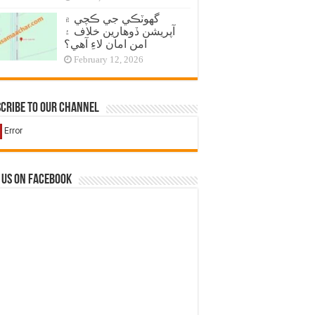
گهوٽڪي جي ڪچي ۾
آپريشن ڏوهارين خلاف ۽
امن امان لاءِ آهي؟
February 12, 2026
cribe to our Channel
 us on Facebook