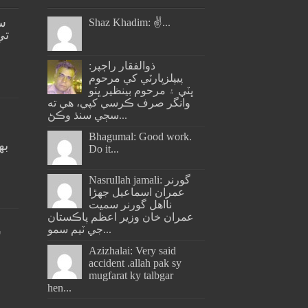
س
Shaz Khadim: ✌️...
تي
ذوالفقار راڄپر:
پيپلزپارٽي کي مرحوم
ڀٽي ۽ مرحوم بينظير ڀٽو
وانگر صرف ڪرسي کپي، هي ته
سڄي سنڌ وڪڻ...
Bhagumal: Good work.
به
Do it...
ج
Nasrullah jamali: گورنر
عمران اسماعيل جھڙا
نااهل گورنر سميت
عمران خان وزير اعظم پاڪستان
جي ٽيم سمو...
س
Azizhalai: Very said
accident .allah pak sy
mugfarat ky talbgar
hen...