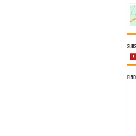
Subs
Find