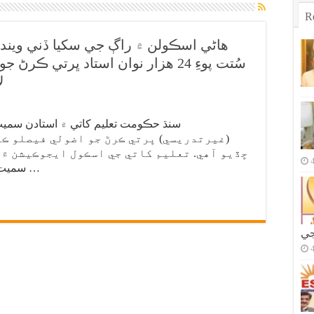
R
هاڻي اسڪولن ۾ راڳ جي سکيا ڏني ويند
سُتت پوءِ 24 هزار نوان استاد ڀرتي ڪر
ل
(غيرتدريسي) ڀرتي ڪرڻ جو اضولي فيصلو ڪن
سميت 28774 خالي جاين تي نيون ڀرتيون ڪرڻ …
جي