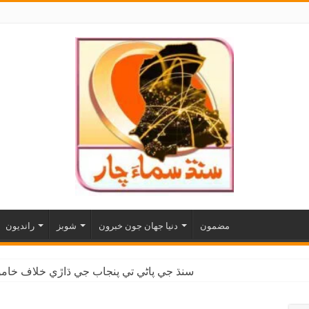
مضمون
دنيا جهان جون خبرون
شوبز
رانديون
سنڌ جي پاڻي تي پنجاب جي ڌاڙي خلاف خاموش