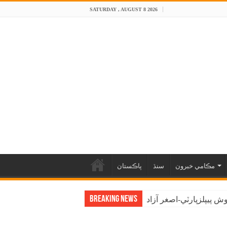
SATURDAY , AUGUST 8 2026
مڪامي خبرون
سنڌ
پاڪستان
Breaking News
 پيپلزپارٽي-اصغر آزاد