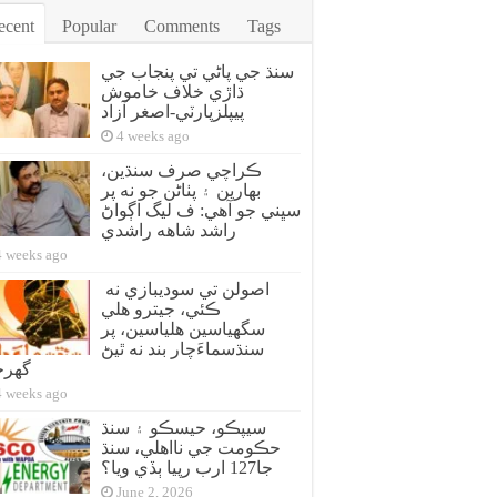
ecent
Popular
Comments
Tags
سنڌ جي پاڻي تي پنجاب جي
ڌاڙي خلاف خاموش
پيپلزپارٽي-اصغر آزاد
4 weeks ago
ڪراچي صرف سنڌين،
بهارين ۽ پٺاڻن جو نه پر
سڀني جو آهي: ف ليگ اڳواڻ
راشد شاهه راشدي
4 weeks ago
اصولن تي سوديبازي نه
ڪئي، جيترو هلي
سگهياسين هلياسين، پر
سنڌسماءَچار بند نه ٿيڻ
گهر
4 weeks ago
سيپڪو، حيسڪو ۽ سنڌ
حڪومت جي نااهلي، سنڌ
جا127 ارب رپيا ٻڏي ويا؟
June 2, 2026