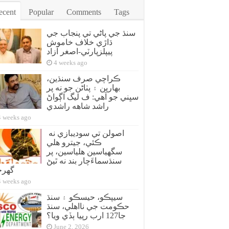
ecent
Popular
Comments
Tags
سنڌ جي پاڻي تي پنجاب جي
ڌاڙي خلاف خاموش
پيپلزپارٽي-اصغر آزاد
4 weeks ago
ڪراچي صرف سنڌين،
بهارين ۽ پٺاڻن جو نه پر
سڀني جو آهي: ف ليگ اڳواڻ
راشد شاهه راشدي
4 weeks ago
اصولن تي سوديبازي نه
ڪئي، جيترو هلي
سگهياسين هلياسين، پر
سنڌسماءَچار بند نه ٿيڻ
گهر
4 weeks ago
سيپڪو، حيسڪو ۽ سنڌ
حڪومت جي نااهلي، سنڌ
جا127 ارب رپيا ٻڏي ويا؟
June 2, 2026