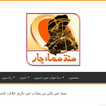
مضمون
دنيا جهان جون خبرون
شوبز
رانديون
سنڌ جي پاڻي تي پنجاب جي ڌاڙي خلاف خاموش