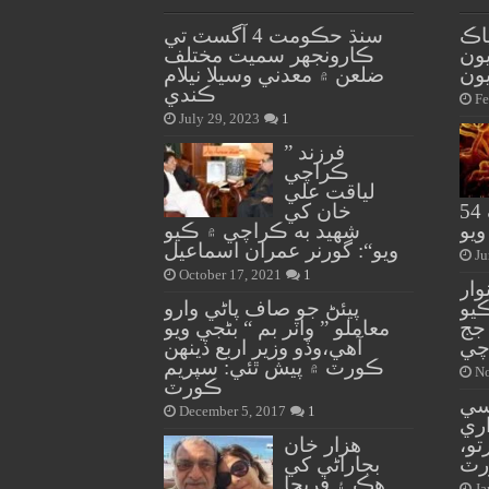
اڪ
سنڌ حڪومت 4 آگسٽ تي
يون
ڪارونجهر سميت مختلف
ون
ضلعن ۾ معدني وسيلا نيلام
ڪندي
Fe
July 29, 2023
1
” فرزند
ڪراچي
لياقت علي
۾ مبتلا، سڄي سنڌ ۾ انگ 54
خان کي
ويو
شهيد به ڪراچي ۾ ڪيو
ويو“: گورنر عمران اسماعيل
Ju
October 17, 2021
1
وار
يو
پيئڻ جو صاف پاڻي وارو
جج
معاملو ” واٽر بم “ بڻجي ويو
چي
آهي،وڏو وزير اربع ڏينهن
ڪورٽ ۾ پيش ٿئي: سپريم
No
ڪورٽ
سي
December 5, 2017
1
اري
تو،
هزار خان
رٽ
بجاراڻي کي
هڪ ۽ فريحا