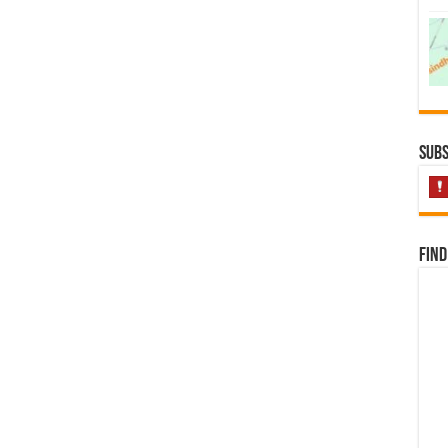
Subs
Find