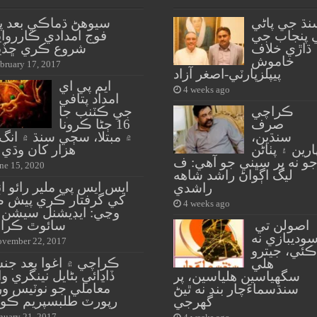
نڌ جي پاڻي
سيوهڻ ڌماڪي بعد پ
 پنجاب جي
فوج امدادي ڪارروا
ڌاڙي خلاف
شروع ڪري ڇڏي
خاموش
bruary 17, 2017
پيپلزپارٽي-اصغر آزاد
ايم پي اي
4 weeks ago
امداد پتافي
ڪراچي
جي ڪٽنب جا
صرف
16 ڄڻا ڪرونا
سنڌين،
ارين ۽ پٺاڻن
هزار کان وڌي 
و نه پر سڀني جو آهي: ف
ne 15, 2020
ليگ اڳواڻ راشد شاهه
ايس ايس پي ملير رائو ان
راشدي
کي گرفتار ڪري پيش ڪ
4 weeks ago
وڃي: ايڊيشنل سيشن 
اصولن تي
سائوٿ ڪرا
وديبازي نه
vember 22, 2017
ڪئي، جيترو
ڪراچي ۾ اغوا بعد جن
هلي
ڏاڍائي بڻايل نينگري و
سگهياسين هلياسين، پر
معاملي جو نوٽيس ور
سنڌسماءَچار بند نه ٿيڻ
رپورٽ طلبسپريم ڪو
گهرجي