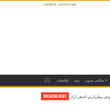
SATURDAY , AUGUST 8 2026
مڪامي خبرون
سنڌ
پاڪستان
Breaking News
 پيپلزپارٽي-اصغر آزاد