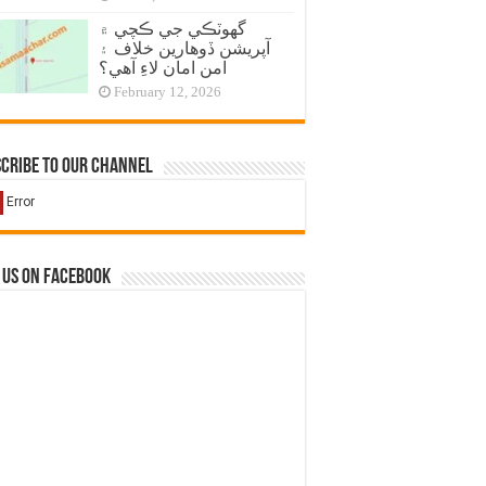
گهوٽڪي جي ڪچي ۾
آپريشن ڏوهارين خلاف ۽
امن امان لاءِ آهي؟
February 12, 2026
cribe to our Channel
 us on Facebook