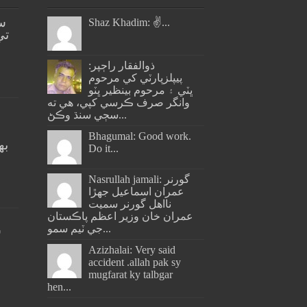
س
Shaz Khadim: ✌️...
تي
ذوالفقار راڄپر:
پيپلزپارٽي کي مرحوم
ڀٽي ۽ مرحوم بينظير ڀٽو
وانگر صرف ڪرسي کپي، هي ته
سڄي سنڌ وڪڻ...
Bhagumal: Good work.
به
Do it...
ج
Nasrullah jamali: گورنر
عمران اسماعيل جھڙا
نااهل گورنر سميت
عمران خان وزير اعظم پاڪستان
جي ٽيم سمو...
س
Azizhalai: Very said
accident .allah pak sy
mugfarat ky talbgar
hen...