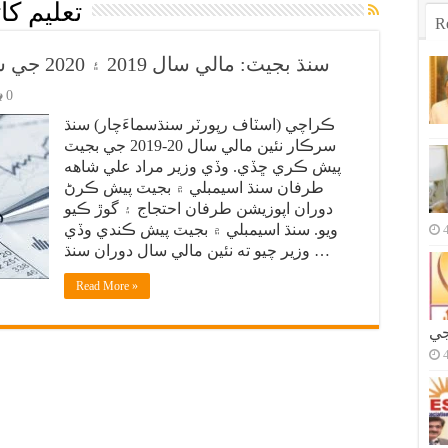
تعليم کا
R
سنڌ بجيٽ: مالي سال 2019 ۽ 2020 جي سوا 12 ارب رپين جي بجيٽ پيش
0
ڪراچي (اسٽاف رپورٽر سنڌسماءَچار) سنڌ
سرڪار نئين مالي سال 20-2019 جي بجيٽ
پيش ڪري ڇڏي. وڏي وزير مراد علي شاهه
طرفان سنڌ اسيمبلي ۾ بجيٽ پيش ڪرڻ
دوران اپوزيشن طرفان احتجاج ۽ گوڙ ڪيو
ويو. سنڌ اسيمبلي ۾ بجيٽ پيش ڪندي وڏي
وزير چيو ته نئين مالي سال دوران سنڌ …
Read More »
جي