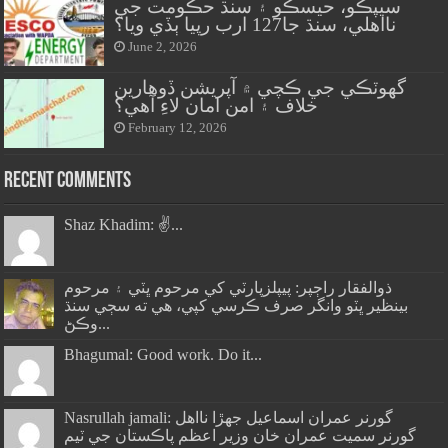
سيپڪو، حيسڪو ۽ سنڌ حڪومت جي
نااهلي، سنڌ جا127 ارب رپيا ٻڏي ويا؟
June 2, 2026
گهوٽڪي جي ڪچي ۾ آپريشن ڏوهارين
خلاف ۽ امن امان لاءِ آهي؟
February 12, 2026
Recent Comments
Shaz Khadim: ✌️...
ذوالفقار راڄپر: پيپلزپارٽي کي مرحوم ڀٽي ۽ مرحوم
بينظير ڀٽو وانگر صرف ڪرسي کپي، هي ته سڄي سنڌ
وڪڻ...
Bhagumal: Good work. Do it...
Nasrullah jamali: گورنر عمران اسماعيل جھڙا نااهل
گورنر سميت عمران خان وزير اعظم پاڪستان جي ٽيم