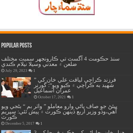
Popular Posts
سنڌ حڪومت 4 آگسٽ تي ڪارونجهر سميت مختلف
ضلعن ۾ معدني وسيلا نيلام ڪندي
July 29, 2023
1
” فرزند ڪراچي لياقت علي خان کي
شهيد به ڪراچي ۾ ڪيو ويو“: گورنر
عمران اسماعيل
October 17, 2021
1
پيئڻ جو صاف پاڻي وارو معاملو ” واٽر بم “ بڻجي ويو
آهي،وڏو وزير اربع ڏينهن ڪورٽ ۾ پيش ٿئي: سپريم
ڪورٽ
December 5, 2017
1
هزار خان بجاراڻي کي هڪ ۽ فريحا کي 3