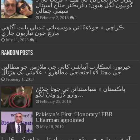
گوليون لڳل هيون: ڊائريڪٽر جناح اسپتال
سيمي جمالي
February 2, 2018
1
ڪراچي ۾ جولاءِ16تي موسمياتي تبديلي بابت آگاهي
مارچ جون تياريون جاري
July 11, 2023
1
Random Posts
خيرپور: اسڪارپ آبپاشي کاتي جي ملازمن جو مطالبن
جي مڃتا لاءِ احتجاجي مظاهرو ۽ علامتي بک هڙتال
February 1, 2017
پاڪستان ۾ سياستدانن تي جوتا ڇلائڻ
وارو لاڙو وڌڻ لڳو…
February 25, 2018
Pakistan’s First ‘Honorary’ FBR
Chairman appointed
May 10, 2019
آصف زرداري جي وڏي وزير مراد علي شاهه کي ڪابينا