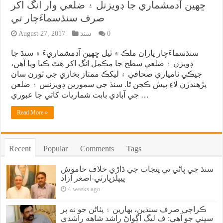
ڇهين آدمشماري جا ڊويزنل ۽ ضلعي وار انگ اکر
صرف سنڌسماءَچار تي
0
سنڌ
August 27, 2017
سنڌسماءَچار پاران ملڪ ۾ ٿيل ڇهين آدمشماريءَ ۾ سنڌ جا
ڊويزن ۽ ضلعي سطح جا مڪمل انگ اکر هٿ ڪيا ويا آهن،
جيڪي نامياري صحافي ۽ ليکڪ ممتاز بخاري جي ٿورن سان
پڙهندڙن لاءِ پيش ڪجن ٿا. سنڌ جي سمورين ڊويزنس ۽ ضلعن
جي آبادي بابت شماريات کاتي جا عبوري …
Read More »
Recent
Popular
Comments
Tags
سنڌ جي پاڻي تي پنجاب جي ڌاڙي خلاف خاموش
پيپلزپارٽي-اصغر آزاد
4 weeks ago
ڪراچي صرف سنڌين، بهارين ۽ پٺاڻن جو نه پر
سڀني جو آهي: ف ليگ اڳواڻ راشد شاهه راشدي