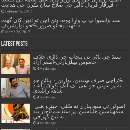
۾ ڦيرڦار فريال ٽالپر جي صلاح سان ڪرڻ جي هدايت
February 5, 2017
سنڌ واسيو! پ پ وارا ووٽ وٺڻ اچن ته انهن کان گهٽ
۾ گهٽ پڇاڻو ضرور ڪجو:نوازشريف
March 28, 2017
Latest Posts
سنڌ جي پاڻي تي پنجاب جي ڌاڙي خلاف
خاموش پيپلزپارٽي-اصغر آزاد
4 weeks ago
ڪراچي صرف سنڌين، بهارين ۽ پٺاڻن جو
نه پر سڀني جو آهي: ف ليگ اڳواڻ راشد
شاهه راشدي
4 weeks ago
اصولن تي سوديبازي نه ڪئي، جيترو هلي
سگهياسين هلياسين، پر سنڌسماءَچار بند
نه ٿيڻ گهرجي
4 weeks ago