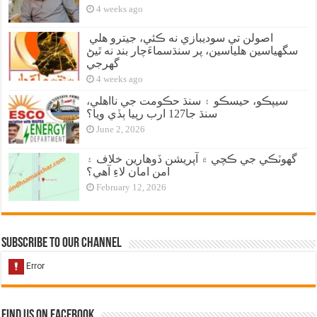
4 weeks ago
اصولن تي سوديبازي نه ڪئي، جيترو هلي
سگهياسين هلياسين، پر سنڌسماءَچار بند نه ٿيڻ
گهرجي
4 weeks ago
سيپڪو، حيسڪو ۽ سنڌ حڪومت جي نااهلي،
سنڌ جا127 ارب رپيا ٻڏي ويا؟
June 2, 2026
گهوٽڪي جي ڪچي ۾ آپريشن ڏوهارين خلاف ۽
امن امان لاءِ آهي؟
February 12, 2026
Subscribe to our Channel
Find us on Facebook