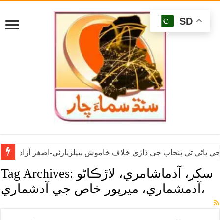
SD
ي پاڻي تي پنجاب جي ڌاڙي خلاف خاموش پيپلزپارٽي-اصغر آزاد
سکر، آدماشامري، لاڙڪاڻو
Tag Archives:
آدمشماري، ميرپور خاص جي آدشماري،