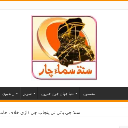
مضمون
دنيا جهان جون خبرون
شوبز
رانديون
سنڌ جي پاڻي تي پنجاب جي ڌاڙي خلاف خاموش