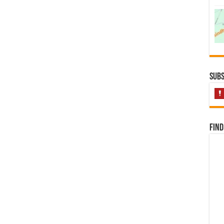
Subs
Find