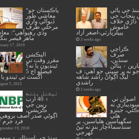
نڌ جي پاڻي
“پاڪستان جو
 پنجاب جي
معاشي طور
ڌاڙي خلاف
ڏيوالي واري
خاموش
مرحلي طرف
پيپلزپارٽي-اصغر آزاد
وڌي رهيوآهي”: معا
ماهر قيصر بنگ
3 weeks ago
nuary 17, 2019
ڪراچي
صرف
اليڪشن
سنڌين،
مقرر وقت تي
ارين ۽ پٺاڻن
ٿينديون يا نه؟
و نه پر سڀني جو آهي: ف
فيصلو اڄ 5
ليگ اڳواڻ راشد شاهه
آگسٽ تي ٿيندو يا 
راشدي
gust 5, 2023
3 weeks ago
نيشنل بئنڪ
اصولن تي
۾ 40 ارب
وديبازي نه
رپين جي
ڪئي، جيترو
ڪرپشن،
هلي
اڳوڻي صدر آصف بروهي 
سگهياسين هلياسين، پر
فرد جرم ل
سنڌسماءَچار بند نه ٿيڻ
ptember 19, 2018
گهرجي
سنڌ جي اسپتالن ۾ سهول