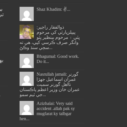
س
Shaz Khadim: ✌️...
تي
ذوالفقار راڄپر:
پيپلزپارٽي کي مرحوم
ڀٽي ۽ مرحوم بينظير ڀٽو
وانگر صرف ڪرسي کپي، هي ته
سڄي سنڌ وڪڻ...
Bhagumal: Good work.
به
Do it...
ج
Nasrullah jamali: گورنر
عمران اسماعيل جھڙا
نااهل گورنر سميت
عمران خان وزير اعظم پاڪستان
جي ٽيم سمو...
س
Azizhalai: Very said
accident .allah pak sy
mugfarat ky talbgar
hen...