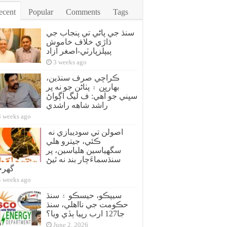
ecent
Popular
Comments
Tags
سنڌ جي پاڻي تي پنجاب جي
ڌاڙي خلاف خاموش
پيپلزپارٽي-اصغر آزاد
3 weeks ago
ڪراچي صرف سنڌين،
بهارين ۽ پٺاڻن جو نه پر
سڀني جو آهي: ف ليگ اڳواڻ
راشد شاهه راشدي
3 weeks ago
اصولن تي سوديبازي نه
ڪئي، جيترو هلي
سگهياسين هلياسين، پر
سنڌسماءَچار بند نه ٿيڻ
گهر
4 weeks ago
سيپڪو، حيسڪو ۽ سنڌ
حڪومت جي نااهلي، سنڌ
جا127 ارب رپيا ٻڏي ويا؟
June 2, 2026