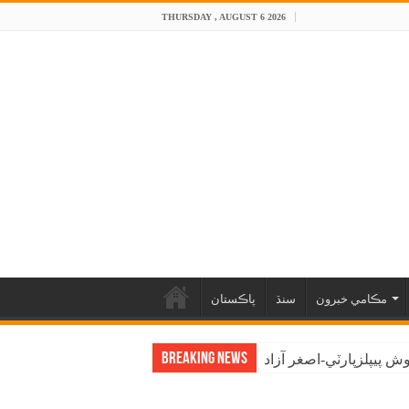
THURSDAY , AUGUST 6 2026
مڪامي خبرون
سنڌ
پاڪستان
Breaking News
 پيپلزپارٽي-اصغر آزاد