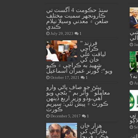
سنڌ حڪومت 4 آگسٽ تي
ڪارونجهر سميت مختلف
ضلعن ۾ معدني وسيلا نيلام
ڪندي
شي
July 29, 2023
1
الي
” فرزند
Ja
ڪراچي
لياقت علي
خان کي
شهيد به ڪراچي ۾ ڪيو
ويو“: گورنر عمران اسماعيل
نه؟
October 17, 2021
1
Au
پيئڻ جو صاف پاڻي وارو
معاملو ” واٽر بم “ بڻجي ويو
آهي،وڏو وزير اربع ڏينهن
ڪورٽ ۾ پيش ٿئي: سپريم
ڪورٽ
تي
December 5, 2017
1
اڳو
هزار خان
Se
بجاراڻي کي
تن
هڪ ۽ فريحا