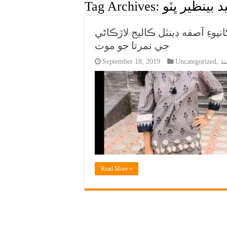
 بينظير ڀٽو
Tag Archives:
نپوءِ آصفه ڊينٽل ڪاليج لاڙڪاڻي
جي نمرتا جو موت
ڌ
,
Uncategorized
September 18, 2019
Read More »