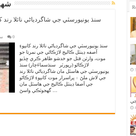
شهيد
R
سنڌ يونيورسٽي جي شاگردياڻي نائلا رند کا
0
سن
سنڌ يونيورسٽي جي شاگردياڻي نائلا رند کانپوءِ
آصفه ڊينٽل ڪاليج لاڙڪاڻي جي نمرتا جو
موت، وارثن قتل جو خدشو ظاهر ڪري ڇڏيو
لاڙڪاڻو (رپورٽر سنڌسماءَچار) سنڌ
يونيورسٽي جي هاسٽل مان شاگردياڻي نائلا رند
جي لاش ملڻ ۽ پراسرار موت کانپوءِ لاڙڪاڻو
جي آصفا ڊينٽل ڪاليج جي هاسٽل مان
گهجوٽڪي واسڻ …
جي