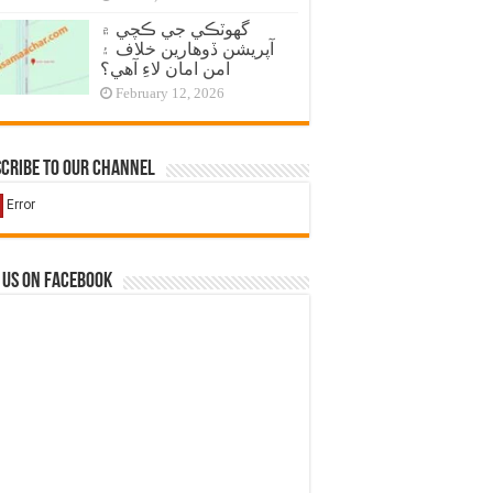
گهوٽڪي جي ڪچي ۾
آپريشن ڏوهارين خلاف ۽
امن امان لاءِ آهي؟
February 12, 2026
cribe to our Channel
 us on Facebook