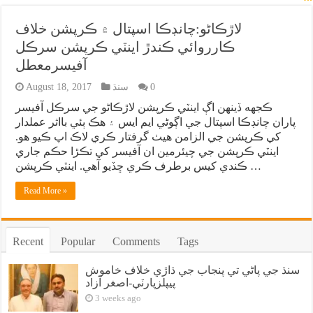
لاڙڪاڻو:چانڊڪا اسپتال ۾ ڪرپشن خلاف
ڪارروائي ڪندڙ اينٽي ڪرپشن سرڪل
آفيسرمعطل
0
سنڌ
August 18, 2017
ڪجهه ڏينهن اڳ اينٽي ڪرپشن لاڙڪاڻو جي سرڪل آفيسر
پاران چانڊڪا اسپتال جي اڳوڻي ايم ايس ۽ هڪ ٻئي بااثر عملدار
کي ڪرپشن جي الزامن هيٺ گرفتار ڪري لاڪ اپ ڪيو هو.
اينٽي ڪرپشن جي چيئرمين ان آفيسر کي تڪڙا حڪم جاري
ڪندي کيس برطرف ڪري ڇڏيو آهي. اينٽي ڪرپشن …
Read More »
Recent
Popular
Comments
Tags
سنڌ جي پاڻي تي پنجاب جي ڌاڙي خلاف خاموش
پيپلزپارٽي-اصغر آزاد
3 weeks ago