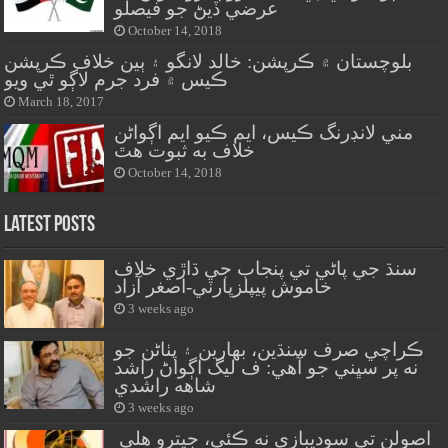
عرضي ڏيڻ جو فيصلو
October 14, 2018
بلوچستان ۾ ڪرپشن: خالد لانگو ۽ ٻين خلاف ڪرپشن
ڪيس ۾ فرد جرم لاڳو ٿي ويو
March 18, 2017
مني لانڊرنگ ڪيس، ايم ڪيو ايم اڳواڻن
خلاف به ثبوت هٿ
October 14, 2018
Latest Posts
سنڌ جي پاڻي تي پنجاب جي ڌاڙي خلاف
خاموش پيپلزپارٽي-اصغر آزاد
3 weeks ago
ڪراچي صرف سنڌين، بهارين ۽ پٺاڻن جو
نه پر سڀني جو آهي: ف ليگ اڳواڻ راشد
شاهه راشدي
3 weeks ago
اصولن تي سوديبازي نه ڪئي، جيترو هلي