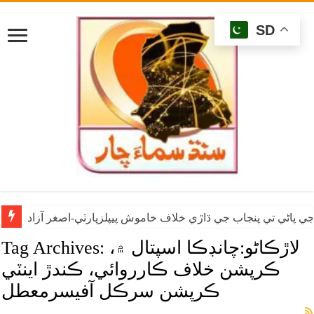
SD
ي پاڻي تي پنجاب جي ڌاڙي خلاف خاموش پيپلزپارٽي-اصغر آزاد
لاڙڪاڻو:چانڊڪا اسپتال ۾،
Tag Archives:
ڪرپشن خلاف ڪارروائي، ڪندڙ اينٽي
ڪرپشن سرڪل آفيسرمعطل