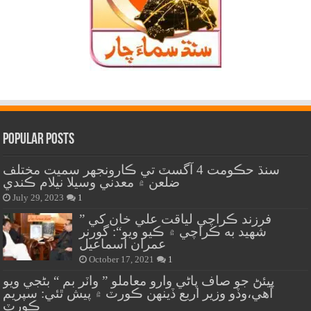
Popular Posts
سنڌ حڪومت 4 آگسٽ تي ڪارونجهر سميت مختلف
ضلعن ۾ معدني وسيلا نيلام ڪندي
July 29, 2023
1
” فرزند ڪراچي لياقت علي خان کي
شهيد به ڪراچي ۾ ڪيو ويو“: گورنر
عمران اسماعيل
October 17, 2021
1
پيئڻ جو صاف پاڻي وارو معاملو ” واٽر بم “ بڻجي ويو
آهي،وڏو وزير اربع ڏينهن ڪورٽ ۾ پيش ٿئي: سپريم
ڪورٽ