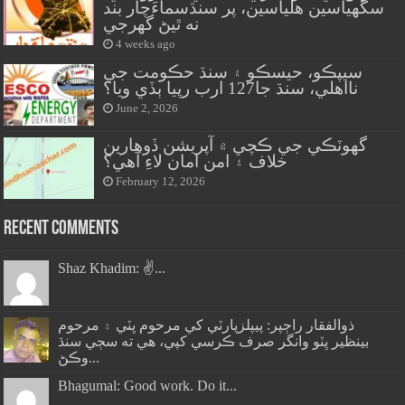
سگهياسين هلياسين، پر سنڌسماءَچار بند
نه ٿيڻ گهرجي
4 weeks ago
سيپڪو، حيسڪو ۽ سنڌ حڪومت جي
نااهلي، سنڌ جا127 ارب رپيا ٻڏي ويا؟
June 2, 2026
گهوٽڪي جي ڪچي ۾ آپريشن ڏوهارين
خلاف ۽ امن امان لاءِ آهي؟
February 12, 2026
Recent Comments
Shaz Khadim: ✌️...
ذوالفقار راڄپر: پيپلزپارٽي کي مرحوم ڀٽي ۽ مرحوم
بينظير ڀٽو وانگر صرف ڪرسي کپي، هي ته سڄي سنڌ
وڪڻ...
Bhagumal: Good work. Do it...