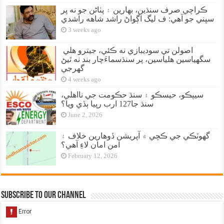
ڪراچي صرف سنڌين، بهارين ۽ پٺاڻن جو نه پر
سڀني جو آهي: ف ليگ اڳواڻ راشد شاهه راشدي
3 weeks ago
اصولن تي سوديبازي نه ڪئي، جيترو هلي
سگهياسين هلياسين، پر سنڌسماءَچار بند نه ٿيڻ
گهرجي
4 weeks ago
سيپڪو، حيسڪو ۽ سنڌ حڪومت جي نااهلي،
سنڌ جا127 ارب رپيا ٻڏي ويا؟
June 2, 2026
گهوٽڪي جي ڪچي ۾ آپريشن ڏوهارين خلاف ۽
امن امان لاءِ آهي؟
February 12, 2026
Subscribe to our Channel