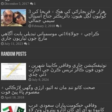
December 5, 2017
1
هزار خان بجاراڻي کي هڪ ۽ فريحا کي 3
گوليون لڳل هيون: ڊائريڪٽر جناح اسپتال
سيمي جمالي
February 2, 2018
1
ڪراچي ۾ جولاءِ16تي موسمياتي تبديلي بابت آگاهي
مارچ جون تياريون جاري
July 11, 2023
1
Random Posts
، نوٽيفڪيشن جاري وفاقي ڪابينا شهرين
جون فون ڪالز ٽريس ڪرڻ جي اجازت
ڏئي ڇڏي
July 9, 2024
صحت کاتو ننڊ مان نه اٿيو، ارڙي وگهي لاڙڪاڻي ۾
معصوم ڀاءُ ڀيڻ فوت
April 18, 2018
وفاقي حڪومت پاران سعودي عرب
کانپوءِ يو اَي اِي کان اُڌارو پيٽرول وٺڻ لاءِ