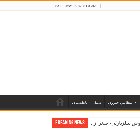
SATURDAY , AUGUST 8 2026
مڪامي خبرون
سنڌ
پاڪستان
Breaking News
 پيپلزپارٽي-اصغر آزاد