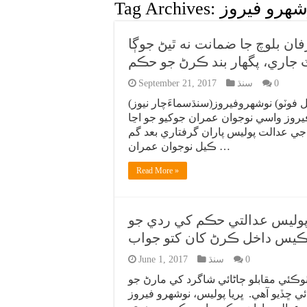
شهرو فيروز
Tag Archives:
 بلوچ جا ضمانت نه ٿيڻ جوڳا
 جاري، پگهار بند ڪرڻ جو حڪم
0
سنڌ
September 21, 2017
 فوٽو) نوشهروفيروز(سنڌسماءَچار نيوز)
يروز واسي نوجوان عمران جوکيو جو اڃا
 جي عدالت پوليس پاران گرفتاري بعد گم
ڪيل نوجوان عمران …
Read More »
 پوليس عدالتي حڪم کي ردي جو
 ڪيس داخل ڪرڻ کان کتو جواب
0
سنڌ
June 1, 2017
وڪئي مقابلو ڄاڻائي شاگرد کي مارڻ جو
ڇڏيو آهي. ڀريا پوليس، نوشهرو فيروز