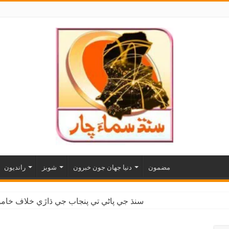
مضمون
دنيا جهان جون خبرون
شوبز
رانديون
سنڌ جي پاڻي تي پنجاب جي ڌاڙي خلاف خاموش