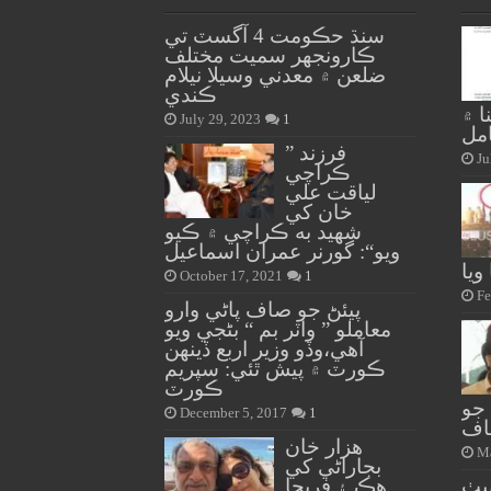
سنڌ حڪومت 4 آگسٽ تي
ڪارونجهر سميت مختلف
ضلعن ۾ معدني وسيلا نيلام
ڪندي
نا ۾
July 29, 2023
1
مل
” فرزند
Ju
ڪراچي
لياقت علي
خان کي
شهيد به ڪراچي ۾ ڪيو
ويو“: گورنر عمران اسماعيل
ويا
October 17, 2021
1
Fe
پيئڻ جو صاف پاڻي وارو
معاملو ” واٽر بم “ بڻجي ويو
آهي،وڏو وزير اربع ڏينهن
ڪورٽ ۾ پيش ٿئي: سپريم
ڪورٽ
 جو
December 5, 2017
1
اف
هزار خان
Ma
بجاراڻي کي
يٺ
هڪ ۽ فريحا