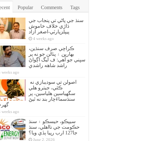
ecent
Popular
Comments
Tags
سنڌ جي پاڻي تي پنجاب جي
ڌاڙي خلاف خاموش
پيپلزپارٽي-اصغر آزاد
4 weeks ago
ڪراچي صرف سنڌين،
بهارين ۽ پٺاڻن جو نه پر
سڀني جو آهي: ف ليگ اڳواڻ
راشد شاهه راشدي
4 weeks ago
اصولن تي سوديبازي نه
ڪئي، جيترو هلي
سگهياسين هلياسين، پر
سنڌسماءَچار بند نه ٿيڻ
گهر
4 weeks ago
سيپڪو، حيسڪو ۽ سنڌ
حڪومت جي نااهلي، سنڌ
جا127 ارب رپيا ٻڏي ويا؟
June 2, 2026