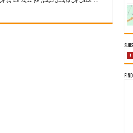
ضلعي جي ايڊيشنل سيشن جج عنايت الله ڀٽو جي عدالت پاران حڪم جاري ڪيو ويو هو ته، …
Subs
Find