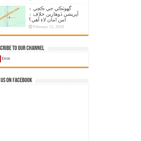
گهوٽڪي جي ڪچي ۾
آپريشن ڏوهارين خلاف ۽
امن امان لاءِ آهي؟
February 12, 2026
cribe to our Channel
 us on Facebook