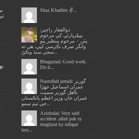
س
Shaz Khadim: ✌️...
تي
ذوالفقار راڄپر:
پيپلزپارٽي کي مرحوم
ڀٽي ۽ مرحوم بينظير ڀٽو
وانگر صرف ڪرسي کپي، هي ته
سڄي سنڌ وڪڻ...
Bhagumal: Good work.
به
Do it...
ج
Nasrullah jamali: گورنر
عمران اسماعيل جھڙا
نااهل گورنر سميت
عمران خان وزير اعظم پاڪستان
جي ٽيم سمو...
س
Azizhalai: Very said
accident .allah pak sy
mugfarat ky talbgar
hen...