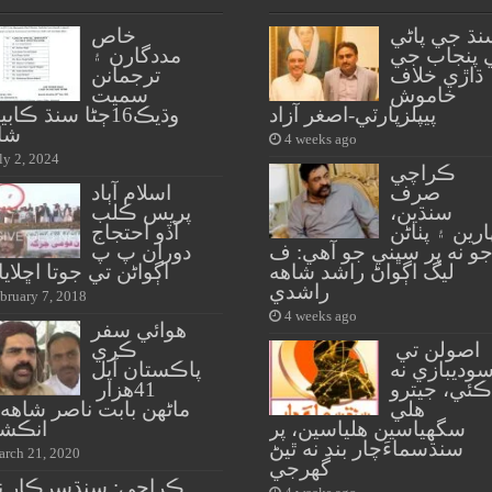
نڌ جي پاڻي
خاص
 پنجاب جي
مددگارن ۽
ڌاڙي خلاف
ترجمانن
خاموش
سميت
پيپلزپارٽي-اصغر آزاد
وڌيڪ16ڄڻا سنڌ ڪابي
شا
4 weeks ago
ly 2, 2024
ڪراچي
صرف
اسلام آٻاد
سنڌين،
پريس ڪلب
ارين ۽ پٺاڻن
آڏو احتجاج
و نه پر سڀني جو آهي: ف
دوران پ پ
ليگ اڳواڻ راشد شاهه
اڳواڻن تي جوتا اڇلايا 
راشدي
bruary 7, 2018
4 weeks ago
هوائي سفر
اصولن تي
ڪري
وديبازي نه
پاڪستان آيل
ڪئي، جيترو
41هزار
هلي
ماڻهن بابت ناصر شاهه
سگهياسين هلياسين، پر
انڪش
سنڌسماءَچار بند نه ٿيڻ
rch 21, 2020
گهرجي
ڪراچي: سنڌسرڪار ن