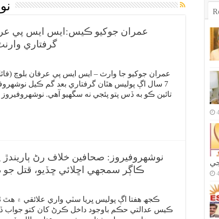
نو
R
عمران جوکيو ڪيس:ايس ايس پي عرفان
گرفتاري وارنٽ
عمران جوکيو جا وارث – ايس ايس پي عرفان بلوچ (فائل
7 سال اڳ پوليس هٿان گرفتاري بعد گم ڪيل نوشهروف
تائين ڪو به ڏس پتو پئجي نه سگهيو آهي. نوشهروفيروز
نوشهروفيروز: صحافين خلاف رڻ ٻاريندڙ
جي
ڪاڳر سمجهي اڇلائي ڇڏيو، قتل جو
ڪجھ هفتا اڳ پوليس ڀريا سٽي واري علائقي ۾ هٿ ٺ
ڪيس عدالتي حڪم باوجود داخل ڪرڻ کان کتو جواب ڏئي 