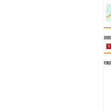
Subs
Find