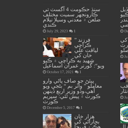
يل
سنڌ حڪومت 4 آگسٽ تي
ڪيو
ڪارونجهر سميت مختلف
ندر
ضلعن ۾ معدني وسيلا نيلام
اضي
ڪندي
July 29, 2023
1
De
 کي
” فرزند
رٽ
ڪراچي
صلو
لياقت علي
خان کي
Ju
شهيد به ڪراچي ۾ ڪيو
ويو“: گورنر عمران اسماعيل
October 17, 2021
1
پيئڻ جو صاف پاڻي وارو
قب
معاملو ” واٽر بم “ بڻجي ويو
نثار
آهي،وڏو وزير اربع ڏينهن
ڪورٽ ۾ پيش ٿئي: سپريم
Ju
ڪورٽ
December 5, 2017
1
هزار خان
بجاراڻي کي
ال
هڪ ۽ فريحا