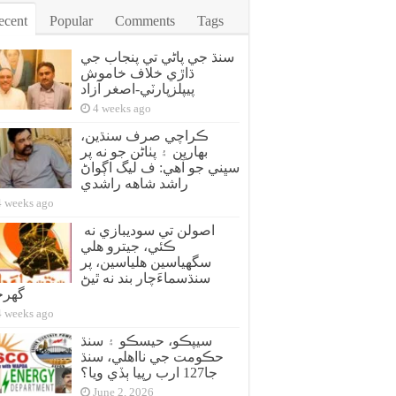
ecent
Popular
Comments
Tags
سنڌ جي پاڻي تي پنجاب جي
ڌاڙي خلاف خاموش
پيپلزپارٽي-اصغر آزاد
4 weeks ago
ڪراچي صرف سنڌين،
بهارين ۽ پٺاڻن جو نه پر
سڀني جو آهي: ف ليگ اڳواڻ
راشد شاهه راشدي
4 weeks ago
اصولن تي سوديبازي نه
ڪئي، جيترو هلي
سگهياسين هلياسين، پر
سنڌسماءَچار بند نه ٿيڻ
گهر
4 weeks ago
سيپڪو، حيسڪو ۽ سنڌ
حڪومت جي نااهلي، سنڌ
جا127 ارب رپيا ٻڏي ويا؟
June 2, 2026