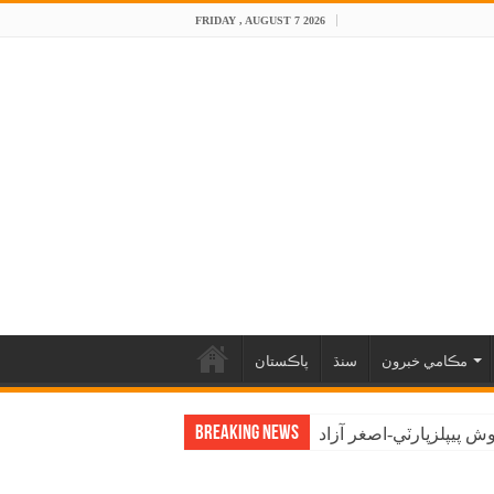
FRIDAY , AUGUST 7 2026
مڪامي خبرون
سنڌ
پاڪستان
Breaking News
 پيپلزپارٽي-اصغر آزاد