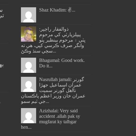
س
Shaz Khadim: ✌️...
تي
ذوالفقار راڄپر:
پيپلزپارٽي کي مرحوم
ڀٽي ۽ مرحوم بينظير ڀٽو
وانگر صرف ڪرسي کپي، هي ته
سڄي سنڌ وڪڻ...
Bhagumal: Good work.
به
Do it...
ج
Nasrullah jamali: گورنر
عمران اسماعيل جھڙا
نااهل گورنر سميت
عمران خان وزير اعظم پاڪستان
جي ٽيم سمو...
س
Azizhalai: Very said
accident .allah pak sy
mugfarat ky talbgar
hen...