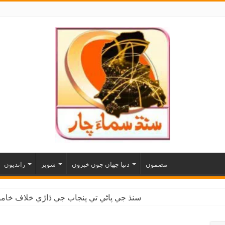
مضمون
دنيا جهان جون خبرون
شوبز
رانديون
سنڌ جي پاڻي تي پنجاب جي ڌاڙي خلاف خاموش