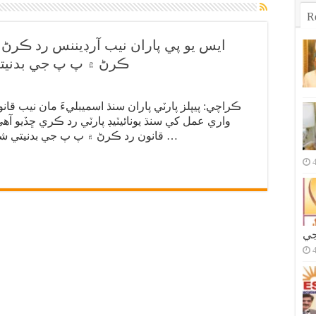
R
ايس يو پي پاران نيب آرڊيننس رد ڪرڻ 
ڪرڻ ۾ پ پ جي بدنيتي
واري عمل کي سنڌ يونائيٽيڊ پارٽي رد ڪري ڇڏيو آه
قانون رد ڪرڻ ۾ پ پ جي بدنيتي شامل آهي. سنڌ يونائيٽيڊ پارٽي جي سينٽرل …
جي