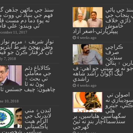
نڌ جي پاڻي
سنڌ جي ماڻهن جڏهن گڏ
 پنجاب جي
فهم جي بنياد تي ووٽ 
ڌاڙي خلاف
ته پوءِ دما دم مست قل
خاموش
ٿي ويندو: علي ق
پيپلزپارٽي-اصغر آزاد
cember 11, 2017
4 weeks ago
نواز شريف ۽ مريم نواز
ڪراچي
وطن پهچڻ شرط ايئرپو
صرف
تان گرفتار ڪرڻ جو في
سنڌين،
ly 7, 2018
ارين ۽ پٺاڻن
ڪالاباغ ڊئم
و نه پر سڀني جو آهي: ف
جي معاملي
ليگ اڳواڻ راشد شاهه
تي بحث ۾
راشدي
پوڻ نه ٿا
4 weeks ago
چاهيون: چيف جسٽس ثا
اصولن تي
وديبازي نه
ne 10, 2018
ڪئي، جيترو
لنڊن ۾ مني
هلي
لانڊرنگ جي
سگهياسين هلياسين، پر
الزام هيٺ
سنڌسماءَچار بند نه ٿيڻ
پاڪستاني
گهرجي
سياسي شخصيت ز