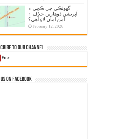
گهوٽڪي جي ڪچي ۾
آپريشن ڏوهارين خلاف ۽
امن امان لاءِ آهي؟
February 12, 2026
cribe to our Channel
 us on Facebook