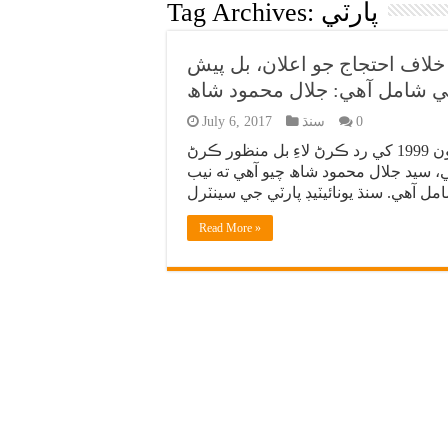
پارٽي
Tag Archives:
خلاف احتجاج جو اعلان، بل پيش
 شامل آهي: جلال محمود شاھ
0
سنڌ
July 6, 2017
ڪراچي: پيپلز پارٽي پاران سنڌ اسميبليءَ مان نيب قانون 1999 کي رد ڪرڻ لاءِ بل منظور ڪرڻ
ي، سيد جلال محمود شاھ چيو آهي ته نيب
Read More »