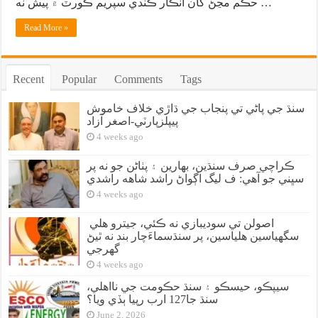
حڪم مڃڻ کان انڪار ڪندي سپريم ڪورٽ ۾ پيش نه …
Read More »
Recent
Popular
Comments
Tags
سنڌ جي پاڻي تي پنجاب جي ڌاڙي خلاف خاموش
پيپلزپارٽي-اصغر آزاد
4 weeks ago
ڪراچي صرف سنڌين، بهارين ۽ پٺاڻن جو نه پر
سڀني جو آهي: ف ليگ اڳواڻ راشد شاهه راشدي
4 weeks ago
اصولن تي سوديبازي نه ڪئي، جيترو هلي
سگهياسين هلياسين، پر سنڌسماءَچار بند نه ٿيڻ
گهرجي
4 weeks ago
سيپڪو، حيسڪو ۽ سنڌ حڪومت جي نااهلي،
سنڌ جا127 ارب رپيا ٻڏي ويا؟
June 2, 2026