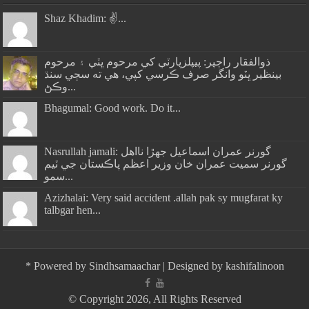
Shaz Khadim: ✌️...
ذوالفقار راڄپر: پيپلزپارٽي کي مرحوم ڀٽي ۽ مرحوم
بينظير ڀٽو وانگر صرف ڪرسي کپي، هي ته سڄي سنڌ
وڪڻ...
Bhagumal: Good work. Do it...
Nasrullah jamali: گورنر عمران اسماعيل جھڙا نااهل
گورنر سميت عمران خان وزير اعظم پاڪستان جي ٽيم
سمو...
Azizhalai: Very said accident .allah pak sy mugfarat ky
talbgar hen...
*
Powered by
Sindhsamaachar
| Designed by
kashifalinoon
© Copyright 2026, All Rights Reserved