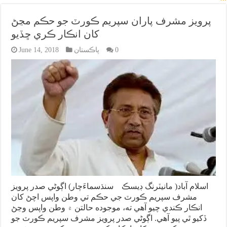
پرويز مشرف پاران سپريم ڪورٽ جو حڪم مڃڻ
کان انڪار ڪري ڇڏيو
0
پاڪستان
June 14, 2018
اسلام آباد( مانيٽرنگ ڊيسڪ سنڌسماءَچار) اڳوڻي صدر پرويز
مشرف سپريم ڪورٽ جي حڪم تي وطن واپس اچڻ کان
انڪار ڪندي چيو آهي ته، موجوده حالتن ۾ وطن واپس وڃڻ
ڏکيو ٿي پيو آهي. اڳوڻي صدر پرويز مشرف سپريم ڪورٽ جو