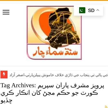
SD
ي پاڻي تي پنجاب جي ڌاڙي خلاف خاموش پيپلزپارٽي-اصغر آزاد
پرويز مشرف پاران سپريم
Tag Archives:
ڪورٽ جو حڪم مڃڻ کان انڪار ڪري
ڇڏيو