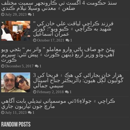
سنڌ حڪومت 4 آگسٽ تي ڪارونجهر سميت مختلف
ضلعن ۾ معدني وسيلا نيلام ڪندي
July 29, 2023
1
” فرزند ڪراچي لياقت علي خان کي
شهيد به ڪراچي ۾ ڪيو ويو“: گورنر
عمران اسماعيل
October 17, 2021
1
پيئڻ جو صاف پاڻي وارو معاملو ” واٽر بم “ بڻجي ويو
آهي،وڏو وزير اربع ڏينهن ڪورٽ ۾ پيش ٿئي: سپريم
ڪورٽ
December 5, 2017
1
هزار خان بجاراڻي کي هڪ ۽ فريحا کي 3
گوليون لڳل هيون: ڊائريڪٽر جناح اسپتال
سيمي جمالي
February 2, 2018
1
ڪراچي ۾ جولاءِ16تي موسمياتي تبديلي بابت آگاهي
مارچ جون تياريون جاري
July 11, 2023
1
Random Posts