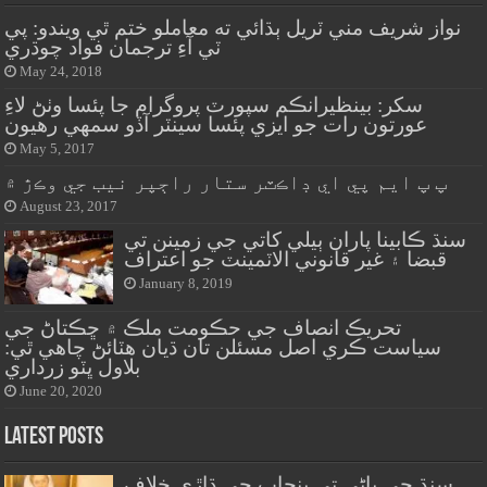
نواز شريف مني ٽريل ٻڌائي ته معاملو ختم ٿي ويندو: پي
ٽي آءِ ترجمان فواد چوڌري
May 24, 2018
سکر: بينظيرانڪم سپورٽ پروگرام جا پئسا وٺڻ لاءِ
عورتون رات جو ايزي پئسا سينٽر آڏو سمهي رهيون
May 5, 2017
پ پ ايم پي اي ڊاڪٽر ستار راڄپر نيب جي وڪڙ ۾
August 23, 2017
سنڌ ڪابينا پاران ٻيلي کاتي جي زمينن تي
قبضا ۽ غير قانوني الاٽمينٽ جو اعتراف
January 8, 2019
تحريڪ انصاف جي حڪومت ملڪ ۾ ڇڪتاڻ جي
سياست ڪري اصل مسئلن تان ڌيان هٽائڻ چاهي ٿي:
بلاول ڀٽو زرداري
June 20, 2020
Latest Posts
سنڌ جي پاڻي تي پنجاب جي ڌاڙي خلاف