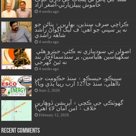
خاموش پيپلزپارٽي-اصغر آزاد
4 weeks ago
ڪراچي صرف سنڌين، بهارين ۽ پٺاڻن جو
نه پر سڀني جو آهي: ف ليگ اڳواڻ راشد
شاهه راشدي
4 weeks ago
اصولن تي سوديبازي نه ڪئي، جيترو هلي
سگهياسين هلياسين، پر سنڌسماءَچار بند
نه ٿيڻ گهرجي
4 weeks ago
سيپڪو، حيسڪو ۽ سنڌ حڪومت جي
نااهلي، سنڌ جا127 ارب رپيا ٻڏي ويا؟
June 2, 2026
گهوٽڪي جي ڪچي ۾ آپريشن ڏوهارين
خلاف ۽ امن امان لاءِ آهي؟
February 12, 2026
Recent Comments