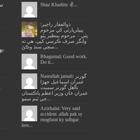
سن
Shaz Khadim: ✌️...
ذوالفقار راڄپر:
پيپلزپارٽي کي مرحوم
ڀٽي ۽ مرحوم بينظير ڀٽو
وانگر صرف ڪرسي کپي، هي ته
سڄي سنڌ وڪڻ...
به
ج
Bhagumal: Good work.
Do it...
Nasrullah jamali: گورنر
عمران اسماعيل جھڙا
نااهل گورنر سميت
س
عمران خان وزير اعظم پاڪستان
جي ٽيم سمو...
Azizhalai: Very said
accident .allah pak sy
mugfarat ky talbgar
hen...