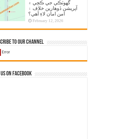
گهوٽڪي جي ڪچي ۾
آپريشن ڏوهارين خلاف ۽
امن امان لاءِ آهي؟
February 12, 2026
cribe to our Channel
 us on Facebook