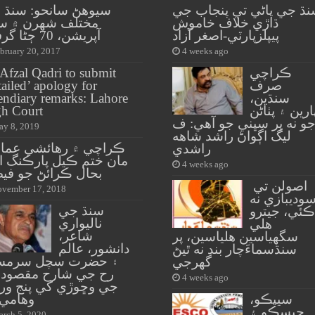
ڌ جي پاڻي تي پنجاب جي
سيوهڻ سانحو: سنڌ 
ڌاڙي خلاف خاموش
مختلف شهرن ۾ س
پيپلزپارٽي-اصغر آزاد
آپريشن، 70 ڄڻا گرفتارُ
bruary 20, 2017
4 weeks ago
ڪراچي
 Afzal Qadri to submit
صرف
tailed’ apology for
سنڌين،
endiary remarks: Lahore
ارين ۽ پٺاڻن
h Court
و نه پر سڀني جو آهي: ف
y 8, 2019
ليگ اڳواڻ راشد شاهه
ڪراچي ۾ رهائشي عمار
راشدي
مان ختم ڪيل پارڪنگ اي
4 weeks ago
بحال ڪرائڻ جو فيص
اصولن تي
vember 17, 2018
وديبازي نه
سنڌ جي
ڪئي، جيترو
ناليواري
هلي
شاعر،
سگهياسين هلياسين، پر
دانشور، عالم
سنڌسماءَچار بند نه ٿيڻ
۽ حضرت سچل سرم
گهرجي
رح جي شارح مقصود 
4 weeks ago
جي وڇوڙي کي پنج وره
سيپڪو،
وهامي 
حيسڪو ۽