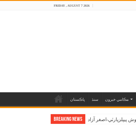
FRIDAY , AUGUST 7 2026
مڪامي خبرون
سنڌ
پاڪستان
Breaking News
 پيپلزپارٽي-اصغر آزاد