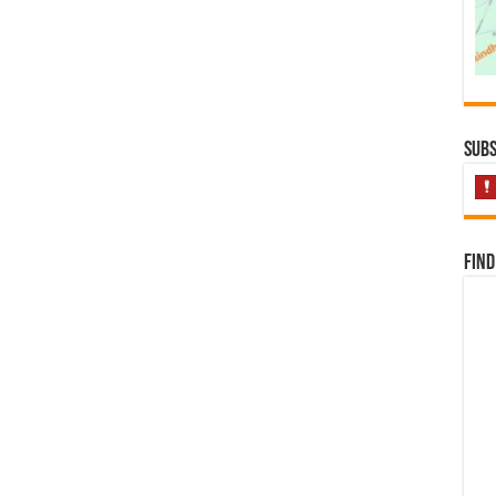
Subs
Find