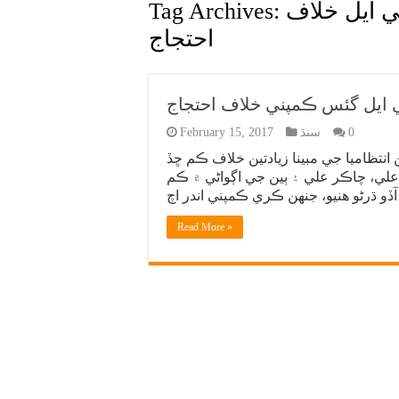
 ايل خلاف
Tag Archives:
احتجاج
 ايل گئس ڪمپني خلاف احتجاج
0
سنڌ
February 15, 2017
نتظاميا جي مبينا زيادتين خلاف ڪم ڇڏ
 علي، چاڪر علي ۽ ٻين جي اڳواڻي ۾ ڪم
Read More »