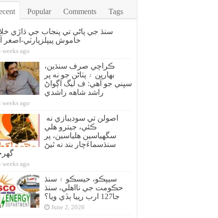
ecent
Popular
Comments
Tags
سنڌ جي پاڻي تي پنجاب جي ڌاڙي خل
خاموش پيپلزپارٽي-اصغر آز
4 weeks ago
ڪراچي صرف سنڌين،
بهارين ۽ پٺاڻن جو نه پر
سڀني جو آهي: ف ليگ اڳواڻ
راشد شاهه راشدي
4 weeks ago
اصولن تي سوديبازي نه
ڪئي، جيترو هلي
سگهياسين هلياسين، پر
سنڌسماءَچار بند نه ٿيڻ
گهر
4 weeks ago
سيپڪو، حيسڪو ۽ سنڌ
حڪومت جي نااهلي، سنڌ
جا127 ارب رپيا ٻڏي ويا؟
June 2, 2026