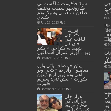
جي
سنڌ حڪومت 4 آگسٽ تي
رچ
ڪارونجهر سميت مختلف
ضلعن ۾ معدني وسيلا نيلام
ڪندي
Fe
July 29, 2023
1
Pir
‘de
” فرزند
inc
ڪراچي
Hig
لياقت علي
خان کي
Ma
شهيد به ڪراچي ۾ ڪيو
تن
ويو“: گورنر عمران اسماعيل
ريا
October 17, 2021
1
لو
پيئڻ جو صاف پاڻي وارو
No
معاملو ” واٽر بم “ بڻجي ويو
آهي،وڏو وزير اربع ڏينهن
ڪورٽ ۾ پيش ٿئي: سپريم
ڪورٽ
December 5, 2017
1
ست
گل
هزار خان
يه
بجاراڻي کي
ويا
هڪ ۽ فريحا
کي 3 گوليون