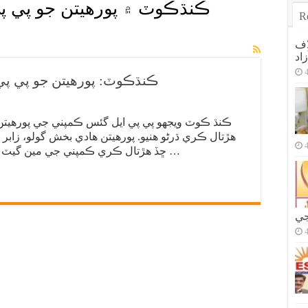
ڪنڌڪوٽ ۾ پورهيتن جو پي پي
R
اف
اد
ڪنڌڪوٽ: پورهيتن جو پي پي
ڪنڌ ڪوٽ ويجهو پي پي ايل گئس ڪمپني جي پورهيتن ا
هڙتال ڪري ڌرڻو هنيو. پورهيتن هادي بخش گولو، زابر
ڇڏ هڙتال ڪري ڪمپني جي مين گيٽ آڏو ڌرڻو هنيو، جنهن ڪري ڪمپني اندر اچ …
جي