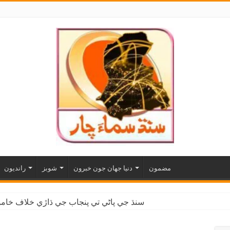
مضمون
دنيا جهان جون خبرون
شوبز
رانديون
سنڌ جي پاڻي تي پنجاب جي ڌاڙي خلاف خاموش