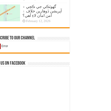
گهوٽڪي جي ڪچي ۾
آپريشن ڏوهارين خلاف ۽
امن امان لاءِ آهي؟
February 12, 2026
cribe to our Channel
 us on Facebook