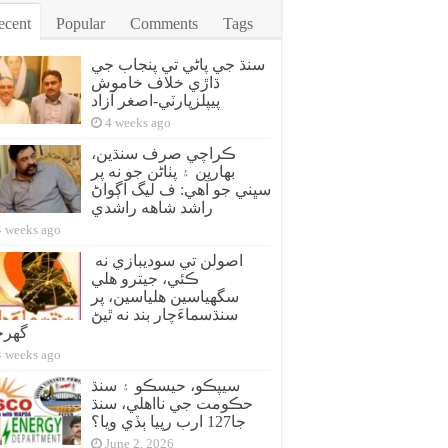
ecent
Popular
Comments
Tags
سنڌ جي پاڻي تي پنجاب جي
ڌاڙي خلاف خاموش
پيپلزپارٽي-اصغر آزاد
4 weeks ago
ڪراچي صرف سنڌين،
بهارين ۽ پٺاڻن جو نه پر
سڀني جو آهي: ف ليگ اڳواڻ
راشد شاهه راشدي
4 weeks ago
اصولن تي سوديبازي نه
ڪئي، جيترو هلي
سگهياسين هلياسين، پر
سنڌسماءَچار بند نه ٿيڻ
گهر
4 weeks ago
سيپڪو، حيسڪو ۽ سنڌ
حڪومت جي نااهلي، سنڌ
جا127 ارب رپيا ٻڏي ويا؟
June 2, 2026