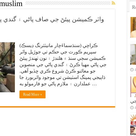
 muslim
R
واٽر ڪميشن پيئڻ جي صاف پاڻي ۽ گندي پ
ڪراچي (سنڌسماءَچار مانيٽثرنگ ڊيسڪ)
سپريم ڪورٽ جي حڪم تي جوڙيل واٽر
ڪميشن سڄي سنڌ ۾ هلندڙ ۽ نون ٺهندڙ پيئڻ
جي پاڻي مهيا ڪرڻ ۽ گندي پاڻي جي منصوبن
جو معائنو ڪرڻ شروع ڪري ڇڏيو آهي.
ڌاٻيجي پمپنگ اسٽيشن تي موجود واٽربورڊ جا
عملدارن ۽ ملازم پاڻي جو فارمولو به …
Read More »
جي