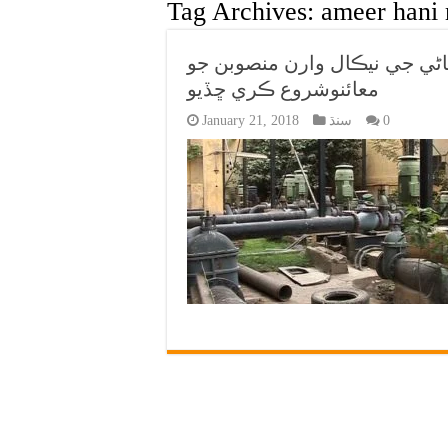
Tag Archives:
ameer hani
اڻي جي نيڪال وارن منصوبن جو
معائنوشروع ڪري ڇڏيو
0
سنڌ
January 21, 2018