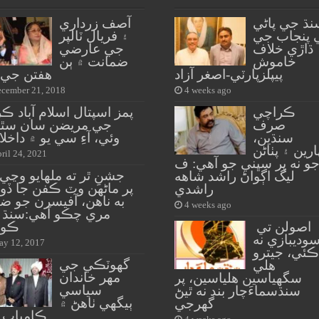
نڌ جي پاڻي
آصف زرداري
 پنجاب جي
۽ فريال ٽالپر
ڌاڙي خلاف
جي عارضي
خاموش
ضمانت ۾ ٻن
پيپلزپارٽي-اصغر آزاد
هفتن جي و
cember 21, 2018
4 weeks ago
ڪراچي
پمز اسپتال اسلام آباد ڪر
صرف
جي مريضن سان سٿ
سنڌين،
وئي، آءِ سي يو ۾ داخلا 
ارين ۽ پٺاڻن
ril 24, 2021
و نه پر سڀني جو آهي: ف
جشنِ ٿر ته ملهايو وڃي 
ليگ اڳواڻ راشد شاهه
پر ماڻهن وٽ ڪفن جا ڏو
راشدي
به ناهن، آفيسرن جو ض
4 weeks ago
مري چڪو آهي:سنڌ ها
اصولن تي
ڪور
وديبازي نه
y 12, 2017
ڪئي، جيترو
گهوٽڪي جي
هلي
مهر خاندان
سگهياسين هلياسين، پر
سياسي
سنڌسماءَچار بند نه ٿيڻ
ٻيگهي ٺاهڻ ۾
گهرجي
ڪامياب..