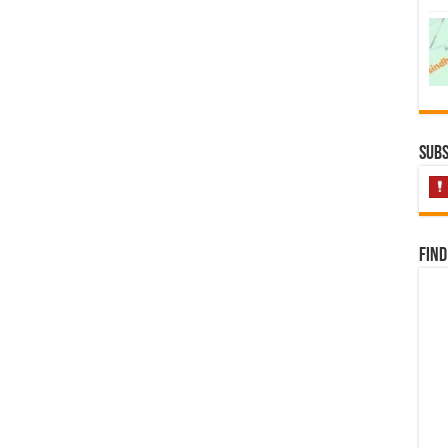
Subs
Find