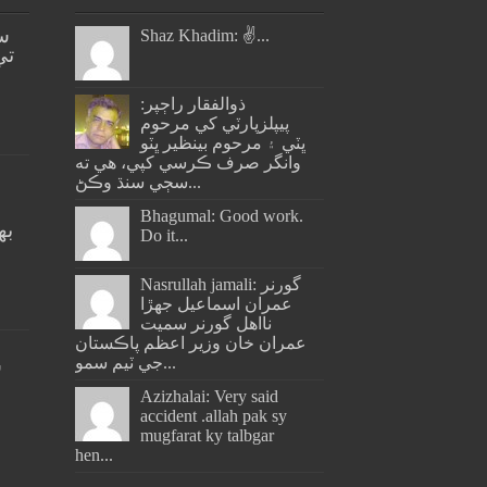
س
Shaz Khadim: ✌️...
تي
ذوالفقار راڄپر:
پيپلزپارٽي کي مرحوم
ڀٽي ۽ مرحوم بينظير ڀٽو
وانگر صرف ڪرسي کپي، هي ته
سڄي سنڌ وڪڻ...
Bhagumal: Good work.
به
Do it...
ج
Nasrullah jamali: گورنر
عمران اسماعيل جھڙا
نااهل گورنر سميت
عمران خان وزير اعظم پاڪستان
جي ٽيم سمو...
س
Azizhalai: Very said
accident .allah pak sy
mugfarat ky talbgar
hen...