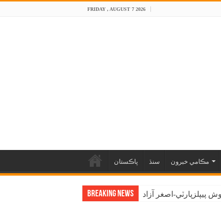
FRIDAY , AUGUST 7 2026
مڪامي خبرون
سنڌ
پاڪستان
Breaking News
 پيپلزپارٽي-اصغر آزاد