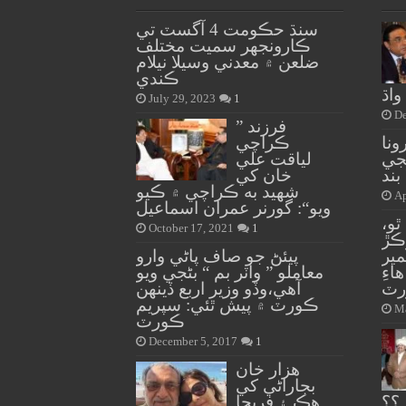
سنڌ حڪومت 4 آگسٽ تي
ڪارونجهر سميت مختلف
ضلعن ۾ معدني وسيلا نيلام
ڪندي
اڌ
July 29, 2023
1
De
” فرزند
ونا
ڪراچي
جي
لياقت علي
بند
خان کي
شهيد به ڪراچي ۾ ڪيو
Ap
ويو“: گورنر عمران اسماعيل
ٿو،
October 17, 2021
1
ڪڙ
مير
پيئڻ جو صاف پاڻي وارو
ءِ
معاملو ” واٽر بم “ بڻجي ويو
ٽ
آهي،وڏو وزير اربع ڏينهن
ڪورٽ ۾ پيش ٿئي: سپريم
Ma
ڪورٽ
December 5, 2017
1
هزار خان
بجاراڻي کي
؟؟
هڪ ۽ فريحا