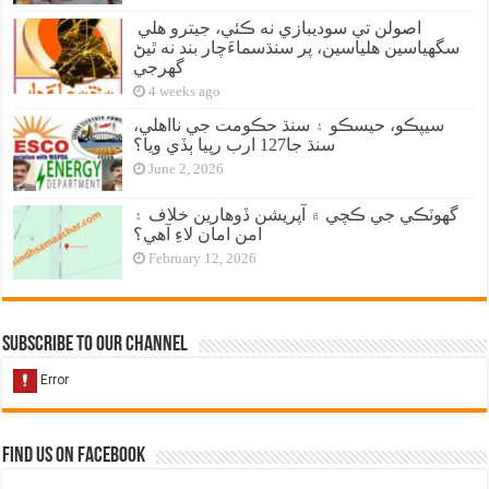
اصولن تي سوديبازي نه ڪئي، جيترو هلي
سگهياسين هلياسين، پر سنڌسماءَچار بند نه ٿيڻ
گهرجي
4 weeks ago
سيپڪو، حيسڪو ۽ سنڌ حڪومت جي نااهلي،
سنڌ جا127 ارب رپيا ٻڏي ويا؟
June 2, 2026
گهوٽڪي جي ڪچي ۾ آپريشن ڏوهارين خلاف ۽
امن امان لاءِ آهي؟
February 12, 2026
Subscribe to our Channel
Find us on Facebook