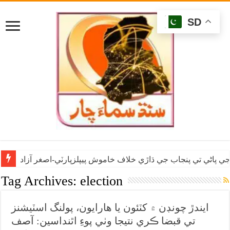
SD
ي پاڻي تي پنجاب جي ڌاڙي خلاف خاموش پيپلزپارٽي-اصغر آزاد
Tag Archives:
election
ايندڙ چونڊن ۾ کٽئون يا هارايون، پولنگ اسٽيشنز
تي قبضا ڪري نتيجا وٺي پوءِ اٿنداسين: آصف