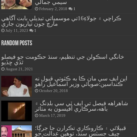
سيمي جمالي
February 2, 2018
1
ڪراچي ۾ جولاءِ16تي موسمياتي تبديلي بابت آگاهي
مارچ جون تياريون جاري
July 11, 2023
1
Random Posts
خانگي اسڪولن جي تنظيم، سنڌ حڪومت جو فيصلو
ٿڏي ڇڏيو
August 21, 2021
اين ايف سي مان ڪا به ڪٽوتي قبول نه
ڪنداسين:صوبائي وزير اسماعيل راهو
October 20, 2018
شاهراهه فيصل تي ايف ٽي سي بلڊنگ ۾
باهه،سرڪاري آفيسون به متاثر
March 17, 2019
قبيلائي ۽ ڪاروڪاري تڪرارن جا جرڳا؛
چيف جسٽس سنڌ، توهين عدالت جو