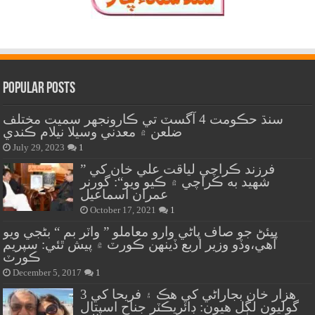
Popular Posts
سنڌ حڪومت 4 آگسٽ تي ڪارونجهر سميت مختلف
ضلعن ۾ معدني وسيلا نيلام ڪندي
July 29, 2023
1
” فرزند ڪراچي لياقت علي خان کي
شهيد به ڪراچي ۾ ڪيو ويو“: گورنر
عمران اسماعيل
October 17, 2021
1
پيئڻ جو صاف پاڻي وارو معاملو ” واٽر بم “ بڻجي ويو
آهي،وڏو وزير اربع ڏينهن ڪورٽ ۾ پيش ٿئي: سپريم
ڪورٽ
December 5, 2017
1
هزار خان بجاراڻي کي هڪ ۽ فريحا کي 3
گوليون لڳل هيون: ڊائريڪٽر جناح اسپتال