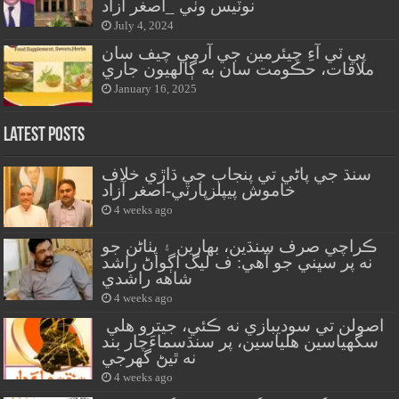
نوٽيس وٺي _اصغر آزاد
July 4, 2024
پي ٽي آءِ چيئرمين جي آرمي چيف سان
ملاقات، حڪومت سان به ڳالهيون جاري
January 16, 2025
Latest Posts
سنڌ جي پاڻي تي پنجاب جي ڌاڙي خلاف
خاموش پيپلزپارٽي-اصغر آزاد
4 weeks ago
ڪراچي صرف سنڌين، بهارين ۽ پٺاڻن جو
نه پر سڀني جو آهي: ف ليگ اڳواڻ راشد
شاهه راشدي
4 weeks ago
اصولن تي سوديبازي نه ڪئي، جيترو هلي
سگهياسين هلياسين، پر سنڌسماءَچار بند
نه ٿيڻ گهرجي
4 weeks ago