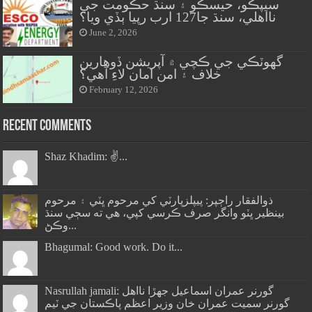
سيپڪو، حيسڪو ۽ سنڌ حڪومت جي
نااهلي، سنڌ جا127 ارب رپيا ٻڏي ويا؟
June 2, 2026
گهوٽڪي جي ڪچي ۾ آپريشن ڏوهارين
خلاف ۽ امن امان لاءِ آهي؟
February 12, 2026
Recent Comments
Shaz Khadim: ✌️...
ذوالفقار راڄپر: پيپلزپارٽي کي مرحوم ڀٽي ۽ مرحوم
بينظير ڀٽو وانگر صرف ڪرسي کپي، هي ته سڄي سنڌ
وڪڻ...
Bhagumal: Good work. Do it...
Nasrullah jamali: گورنر عمران اسماعيل جھڙا نااهل
گورنر سميت عمران خان وزير اعظم پاڪستان جي ٽيم