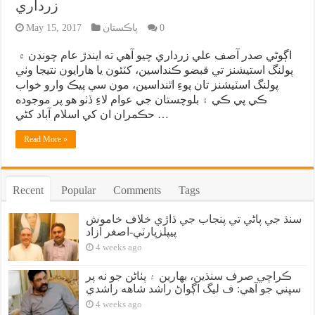
زرداري
0
پاڪستان
May 15, 2017
اڳوڻي صدر آصف علي زرداري چيو آهي ته ايندڙ عام چونڊن ۾
پولنگ استيشنز تي قبضو ڪنداسين، کٽئون يا هارايون نتيجا وٺي
پولنگ اسٽيشنز تان پوءِ اٿنداسين، مون سي پيڪ وارو خواب
ڪي پي ڪي ۽ بلوچستان جي عوام لاءِ ڏٺو هو پر موجوده
حڪمران ان کي اسلام آباد کڻي …
Read More »
Recent
Popular
Comments
Tags
سنڌ جي پاڻي تي پنجاب جي ڌاڙي خلاف خاموش
پيپلزپارٽي-اصغر آزاد
4 weeks ago
ڪراچي صرف سنڌين، بهارين ۽ پٺاڻن جو نه پر
سڀني جو آهي: ف ليگ اڳواڻ راشد شاهه راشدي
4 weeks ago