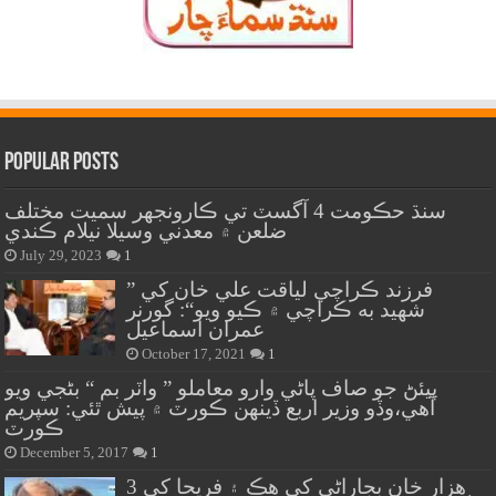
Popular Posts
سنڌ حڪومت 4 آگسٽ تي ڪارونجهر سميت مختلف
ضلعن ۾ معدني وسيلا نيلام ڪندي
July 29, 2023
1
” فرزند ڪراچي لياقت علي خان کي
شهيد به ڪراچي ۾ ڪيو ويو“: گورنر
عمران اسماعيل
October 17, 2021
1
پيئڻ جو صاف پاڻي وارو معاملو ” واٽر بم “ بڻجي ويو
آهي،وڏو وزير اربع ڏينهن ڪورٽ ۾ پيش ٿئي: سپريم
ڪورٽ
December 5, 2017
1
هزار خان بجاراڻي کي هڪ ۽ فريحا کي 3