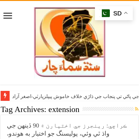
SD
ي پاڻي تي پنجاب جي ڌاڙي خلاف خاموش پيپلزپارٽي-اصغر آزاد
Tag Archives:
extension
ڪراچي: رينجرز جي اختيارن ۾ 90 ڏينهن جي
واڌ ٿي وئي، پوليسنگ جو اختيار به هوندو،