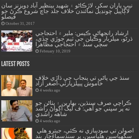
نيب پاران سکر، لاڙڪاڻو ۽ شهيد بينظير آباد ڊويزنز سان
لاڳاپيل چونڊيل نمائندن خلاف جلد جاچ شروع ڪرڻ جو
فيصلو
October 31, 2017
ارشاد رانجهاڻي ڪيس: ملير ۾ احتجاجي
ڌرڻو، ميلربار وڪيلن جي ٽيم جوڙي ڇڏي،
سڄي سنڌ ۾ احتجاجي مظاهرا
February 10, 2019
Latest Posts
سنڌ جي پاڻي تي پنجاب جي ڌاڙي خلاف
خاموش پيپلزپارٽي-اصغر آزاد
4 weeks ago
ڪراچي صرف سنڌين، بهارين ۽ پٺاڻن جو
نه پر سڀني جو آهي: ف ليگ اڳواڻ راشد
شاهه راشدي
4 weeks ago
اصولن تي سوديبازي نه ڪئي، جيترو هلي
سگهياسين هلياسين، پر سنڌسماءَچار بند