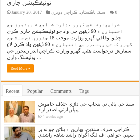
نوٽيفڪيشن جاري
0
سنڌ
,
پاڪستان
,
ڪراچي ڊويزن
January 20, 2017
ڪراچي: وفاقي گهرو وزارت ڪراچي ۾ رينجرز جي
اختيارن ۾ 90 ڏينهن جي واڌ جو نوٽيفڪيشن جاري ڪري
ڇڏيو. وفاقي گهرو وزارت موجب 18 جنوري تي سنڌ جي
گهرو کاتي رينجرز جي اختيارن ۾ 90 ڏينهن واڌ ڪرڻ لاءِ
سفارش درخواست هئي. گهرو وزارت ڪراچي اندر رينجرز جي
پوليسنگ وارن …
Read More »
Recent
Popular
Comments
Tags
سنڌ جي پاڻي تي پنجاب جي ڌاڙي خلاف خاموش
پيپلزپارٽي-اصغر آزاد
4 weeks ago
ڪراچي صرف سنڌين، بهارين ۽ پٺاڻن جو نه پر
سڀني جو آهي: ف ليگ اڳواڻ راشد شاهه راشدي