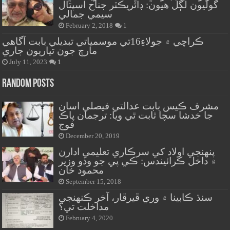
گوليون لڳل هيون: ڊائريڪٽر جناح اسپتال
سيمي جمالي
February 2, 2018
1
ڪراچي ۾ جولاءِ16تي موسمياتي تبديلي بابت آگاهي
مارچ جون تياريون جاري
July 11, 2023
1
Random Posts
مشرف ڪيس بابت عدالتي فيصلي اسان
جا خدشا سچا ثابت ٿي ويا: ترجمان پاڪ
فوج
December 20, 2019
پنهنجي اولاد کي سرڪاري تعليمي ادارن
۾ داخل ڪرائيندس: ڪي پي جو وڏو وزير
محمود خان
September 15, 2018
سنڌ ڪابينا ۾ وري ڦيرڦار، آخر ڪنهنجي
مداخلت تي؟
February 4, 2020