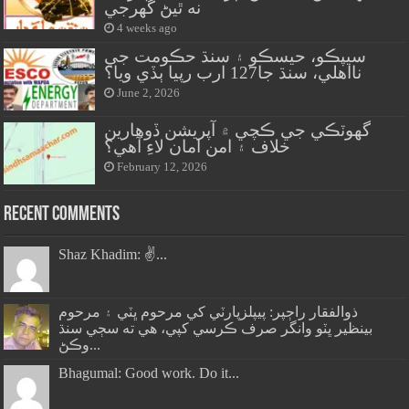
نه ٿيڻ گهرجي
4 weeks ago
سيپڪو، حيسڪو ۽ سنڌ حڪومت جي
نااهلي، سنڌ جا127 ارب رپيا ٻڏي ويا؟
June 2, 2026
گهوٽڪي جي ڪچي ۾ آپريشن ڏوهارين
خلاف ۽ امن امان لاءِ آهي؟
February 12, 2026
Recent Comments
Shaz Khadim: ✌️...
ذوالفقار راڄپر: پيپلزپارٽي کي مرحوم ڀٽي ۽ مرحوم
بينظير ڀٽو وانگر صرف ڪرسي کپي، هي ته سڄي سنڌ
وڪڻ...
Bhagumal: Good work. Do it...