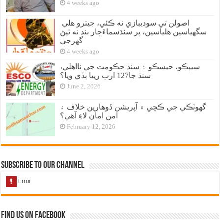
4 weeks ago
اصولن تي سوديبازي نه ڪئي، جيترو هلي
سگهياسين هلياسين، پر سنڌسماءَچار بند نه ٿيڻ
گهرجي
4 weeks ago
سيپڪو، حيسڪو ۽ سنڌ حڪومت جي نااهلي،
سنڌ جا127 ارب رپيا ٻڏي ويا؟
June 2, 2026
گهوٽڪي جي ڪچي ۾ آپريشن ڏوهارين خلاف ۽
امن امان لاءِ آهي؟
February 12, 2026
Subscribe to our Channel
Find us on Facebook