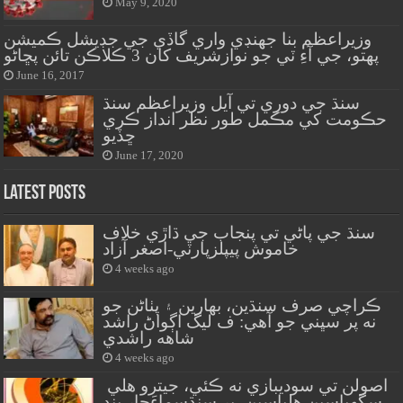
May 9, 2020
وزيراعظم بنا جهنڊي واري گاڏي جي جڊيشل ڪميشن
پهتو، جي آءِ ٽي جو نوازشريف کان 3 ڪلاڪن تائن پڇاڻو
June 16, 2017
سنڌ جي دوري تي آيل وزيراعظم سنڌ
حڪومت کي مڪمل طور نظر انداز ڪري
ڇڏيو
June 17, 2020
Latest Posts
سنڌ جي پاڻي تي پنجاب جي ڌاڙي خلاف
خاموش پيپلزپارٽي-اصغر آزاد
4 weeks ago
ڪراچي صرف سنڌين، بهارين ۽ پٺاڻن جو
نه پر سڀني جو آهي: ف ليگ اڳواڻ راشد
شاهه راشدي
4 weeks ago
اصولن تي سوديبازي نه ڪئي، جيترو هلي
سگهياسين هلياسين، پر سنڌسماءَچار بند