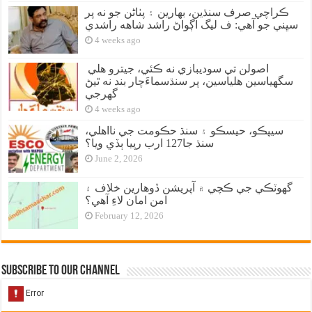
ڪراچي صرف سنڌين، بهارين ۽ پٺاڻن جو نه پر
سڀني جو آهي: ف ليگ اڳواڻ راشد شاهه راشدي
4 weeks ago
اصولن تي سوديبازي نه ڪئي، جيترو هلي
سگهياسين هلياسين، پر سنڌسماءَچار بند نه ٿيڻ
گهرجي
4 weeks ago
سيپڪو، حيسڪو ۽ سنڌ حڪومت جي نااهلي،
سنڌ جا127 ارب رپيا ٻڏي ويا؟
June 2, 2026
گهوٽڪي جي ڪچي ۾ آپريشن ڏوهارين خلاف ۽
امن امان لاءِ آهي؟
February 12, 2026
Subscribe to our Channel