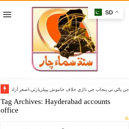
SD
ي پاڻي تي پنجاب جي ڌاڙي خلاف خاموش پيپلزپارٽي-اصغر آزاد
Tag Archives:
Hayderabad accounts
office