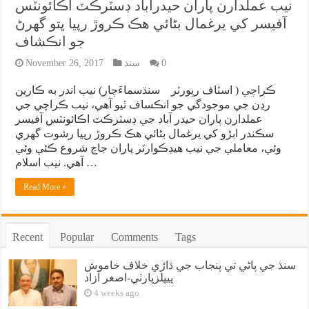
نيب عملدارن پاران حيدرآباد ڊسٽرڪٽ اڪائونٽس
آفيسر کي يرغمال بڻائي هڪ ڪروڙ رپيا ڀتو گهرڻ
جو انڪشاف
0
سنڌ
November 26, 2017
ڪراچي ( اسٽاف رپورٽر سنڌسماءَچار) نيب اندر به ڪارين
رڍن جي موجودگي جو انڪساف ٿيو آهي، نيب ڪراچي جي
عملدارن پاران حيدر آباد جي ڊسٽرڪٽ اڪائونٽس آفيسر
سڪندر ابڙو کي يرغمال بڻائي هڪ ڪروڙ رپيا رشوت گهري
وئي، معاملي جي نيب هيڊڪوارٽر پاران جاچ شروع ڪئي وئي
آهي. نيب اسلام …
Read More »
Recent
Popular
Comments
Tags
سنڌ جي پاڻي تي پنجاب جي ڌاڙي خلاف خاموش
پيپلزپارٽي-اصغر آزاد
4 weeks ago