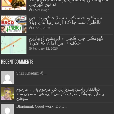
نه ٿيڻ گهرجي
4 weeks ago
سيپڪو، حيسڪو ۽ سنڌ حڪومت جي
نااهلي، سنڌ جا127 ارب رپيا ٻڏي ويا؟
June 2, 2026
گهوٽڪي جي ڪچي ۾ آپريشن ڏوهارين
خلاف ۽ امن امان لاءِ آهي؟
February 12, 2026
Recent Comments
Shaz Khadim: ✌️...
ذوالفقار راڄپر: پيپلزپارٽي کي مرحوم ڀٽي ۽ مرحوم
بينظير ڀٽو وانگر صرف ڪرسي کپي، هي ته سڄي سنڌ
وڪڻ...
Bhagumal: Good work. Do it...