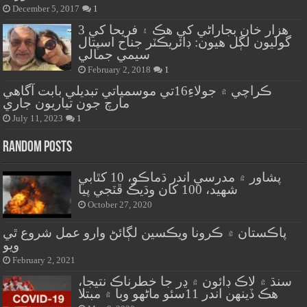
December 5, 2017
1
هزار خان بجاراڻي کي هڪ ۽ فريحا کي 3
گوليون لڳل هيون: ڊائريڪٽر جناح اسپتال
سيمي جمالي
February 2, 2018
1
ڪراچي ۾ جولاءِ16تي موسمياتي تبديلي بابت آگاهي
مارچ جون تياريون جاري
July 11, 2023
1
Random Posts
پشاور ۾ مدرسي اندر ڌماڪو، 10 کٿابي
شهيد، 100 کان وڌيڪ ڦٽجي پيا
October 27, 2020
پاڪستان ۾ ڪرونا ويڪسين لڳائڻ وارو عمل شروع ٿي
ويو
February 2, 2021
سنڌ ۾ لاڪ ڊائون ۾ ڍر جا خطرناڪ نتيجا،
هڪ ڏينهن اندر 11سئو ماڻهو وبا ۾ مبتلا