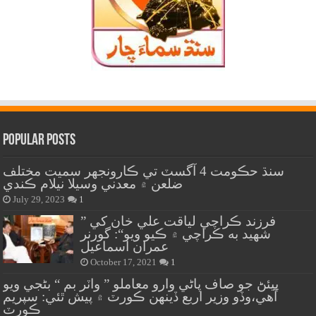
Popular Posts
سنڌ حڪومت 4 آگسٽ تي ڪارونجهر سميت مختلف
ضلعن ۾ معدني وسيلا نيلام ڪندي
July 29, 2023
1
” فرزند ڪراچي لياقت علي خان کي
شهيد به ڪراچي ۾ ڪيو ويو“: گورنر
عمران اسماعيل
October 17, 2021
1
پيئڻ جو صاف پاڻي وارو معاملو ” واٽر بم “ بڻجي ويو
آهي،وڏو وزير اربع ڏينهن ڪورٽ ۾ پيش ٿئي: سپريم
ڪورٽ