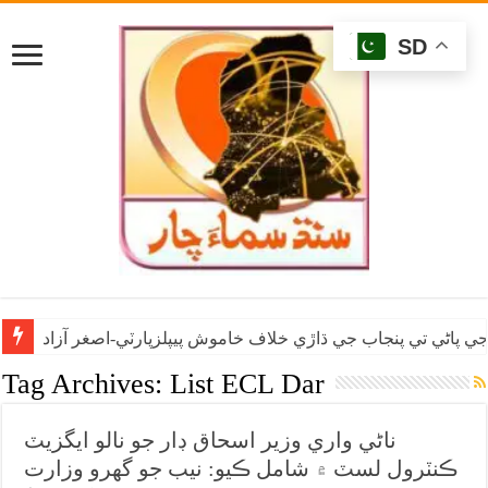
SD
ي پاڻي تي پنجاب جي ڌاڙي خلاف خاموش پيپلزپارٽي-اصغر آزاد
Tag Archives:
List ECL Dar
ناڻي واري وزير اسحاق ڊار جو نالو ايگزيٽ
ڪنٽرول لسٽ ۾ شامل ڪيو: نيب جو گهرو وزارت