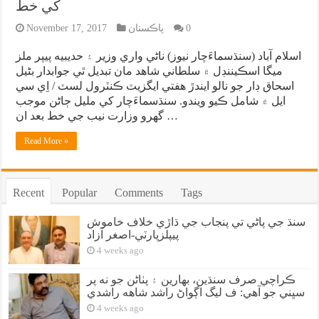
کي خط
0
پاڪستان
November 17, 2017
اسلام آباد (سنڌسماءَچار نيوز) ناڻي واري وزير ۽ حديبيه پيپر ملز
ميگا اسڪيننڊل ۾ سلطاني شاهد مان تبديل ٿي جوابدار بڻيل
اسحاق ڊار جو نالو ايندڙ هفتي ايگزيٽ ڪنٽرول لسٽ / اِي سي
ايل ۾ شامل ڪيو ويندو. سنڌسماءَچار کي مليل ڄاڻن موجب
گهرو وزارت نيب جي خط بعد ان …
Read More »
Recent
Popular
Comments
Tags
سنڌ جي پاڻي تي پنجاب جي ڌاڙي خلاف خاموش
پيپلزپارٽي-اصغر آزاد
4 weeks ago
ڪراچي صرف سنڌين، بهارين ۽ پٺاڻن جو نه پر
سڀني جو آهي: ف ليگ اڳواڻ راشد شاهه راشدي
4 weeks ago