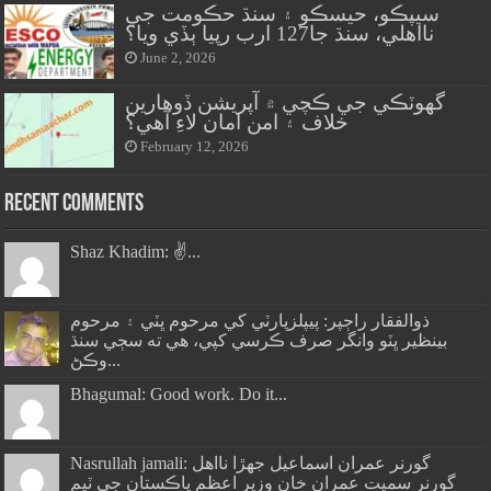
سيپڪو، حيسڪو ۽ سنڌ حڪومت جي
نااهلي، سنڌ جا127 ارب رپيا ٻڏي ويا؟
June 2, 2026
گهوٽڪي جي ڪچي ۾ آپريشن ڏوهارين
خلاف ۽ امن امان لاءِ آهي؟
February 12, 2026
Recent Comments
Shaz Khadim: ✌️...
ذوالفقار راڄپر: پيپلزپارٽي کي مرحوم ڀٽي ۽ مرحوم
بينظير ڀٽو وانگر صرف ڪرسي کپي، هي ته سڄي سنڌ
وڪڻ...
Bhagumal: Good work. Do it...
Nasrullah jamali: گورنر عمران اسماعيل جھڙا نااهل
گورنر سميت عمران خان وزير اعظم پاڪستان جي ٽيم