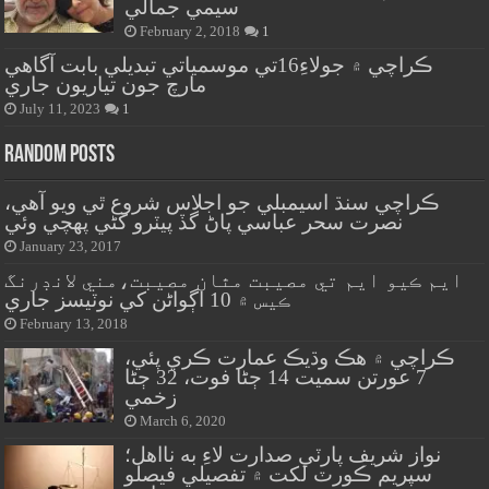
سيمي جمالي
February 2, 2018
1
ڪراچي ۾ جولاءِ16تي موسمياتي تبديلي بابت آگاهي
مارچ جون تياريون جاري
July 11, 2023
1
Random Posts
ڪراچي سنڌ اسيمبلي جو اجلاس شروع ٿي ويو آهي،
نصرت سحر عباسي پاڻ گڏ پيٽرو کڻي پهچي وئي
January 23, 2017
ايم ڪيو ايم تي مصيبت مٿان مصيبت،مني لانڊرنگ
ڪيس ۾ 10 اڳواڻن کي نوٽيسز جاري
February 13, 2018
ڪراچي ۾ هڪ وڌيڪ عمارت ڪري پئي،
7 عورتن سميت 14 ڄڻا فوت، 32 ڄڻا
زخمي
March 6, 2020
نواز شريف پارٽي صدارت لاءِ به نااهل؛
سپريم ڪورٽ لکت ۾ تفصيلي فيصلو