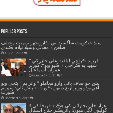
Popular Posts
سنڌ حڪومت 4 آگسٽ تي ڪارونجهر سميت مختلف
ضلعن ۾ معدني وسيلا نيلام ڪندي
July 29, 2023
1
” فرزند ڪراچي لياقت علي خان کي
شهيد به ڪراچي ۾ ڪيو ويو“: گورنر
عمران اسماعيل
October 17, 2021
1
پيئڻ جو صاف پاڻي وارو معاملو ” واٽر بم “ بڻجي ويو
آهي،وڏو وزير اربع ڏينهن ڪورٽ ۾ پيش ٿئي: سپريم
ڪورٽ
December 5, 2017
1
هزار خان بجاراڻي کي هڪ ۽ فريحا کي 3
گوليون لڳل هيون: ڊائريڪٽر جناح اسپتال