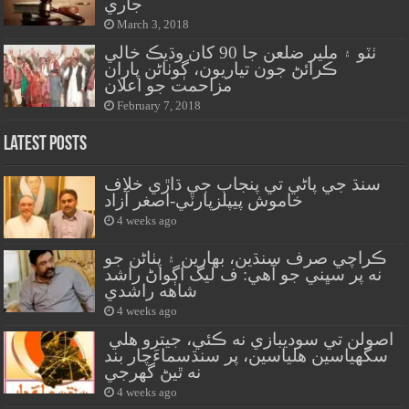
جاري
March 3, 2018
ٺٽو ۽ ملير ضلعن جا 90 کان وڌيڪ خالي
ڪرائڻ جون تياريون، ڳوٺاڻن پاران
مزاحمت جو اعلان
February 7, 2018
Latest Posts
سنڌ جي پاڻي تي پنجاب جي ڌاڙي خلاف
خاموش پيپلزپارٽي-اصغر آزاد
4 weeks ago
ڪراچي صرف سنڌين، بهارين ۽ پٺاڻن جو
نه پر سڀني جو آهي: ف ليگ اڳواڻ راشد
شاهه راشدي
4 weeks ago
اصولن تي سوديبازي نه ڪئي، جيترو هلي
سگهياسين هلياسين، پر سنڌسماءَچار بند
نه ٿيڻ گهرجي
4 weeks ago