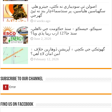
اصولن تي سوديبازي نه ڪئي، جيترو هلي
سگهياسين هلياسين، پر سنڌسماءَچار بند نه ٿيڻ
گهرجي
4 weeks ago
سيپڪو، حيسڪو ۽ سنڌ حڪومت جي نااهلي،
سنڌ جا127 ارب رپيا ٻڏي ويا؟
June 2, 2026
گهوٽڪي جي ڪچي ۾ آپريشن ڏوهارين خلاف ۽
امن امان لاءِ آهي؟
February 12, 2026
Subscribe to our Channel
Find us on Facebook