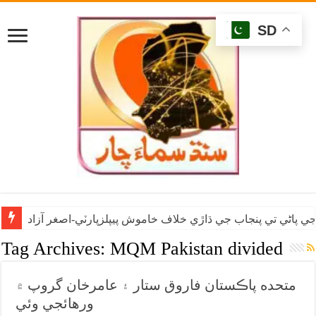
SD
ي پاڻي تي پنجاب جي ڌاڙي خلاف خاموش پيپلزپارٽي-اصغر آزاد
Tag Archives:
MQM Pakistan divided
متحده پاڪستان فاروق ستار ۽ عامرخان گروپ ۾
ورهائجي وئي