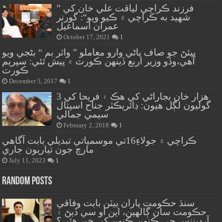
” فرزند ڪراچي لياقت علي خان کي
شهيد به ڪراچي ۾ ڪيو ويو“: گورنر
عمران اسماعيل
October 17, 2021
1
پيئڻ جو صاف پاڻي وارو معاملو ” واٽر بم “ بڻجي ويو
آهي،وڏو وزير اربع ڏينهن ڪورٽ ۾ پيش ٿئي: سپريم
ڪورٽ
December 5, 2017
1
هزار خان بجاراڻي کي هڪ ۽ فريحا کي 3
گوليون لڳل هيون: ڊائريڪٽر جناح اسپتال
سيمي جمالي
February 2, 2018
1
ڪراچي ۾ جولاءِ16تي موسمياتي تبديلي بابت آگاهي
مارچ جون تياريون جاري
July 11, 2023
1
Random Posts
سنڌ حڪومت پاران ٻيٽن بابت وفاقي
حڪومت سان ڳالهين، اين او سي ڏيڻ ۽
آرڊيننس جي ڪنهن ڪنهن کي خبر هئي؟