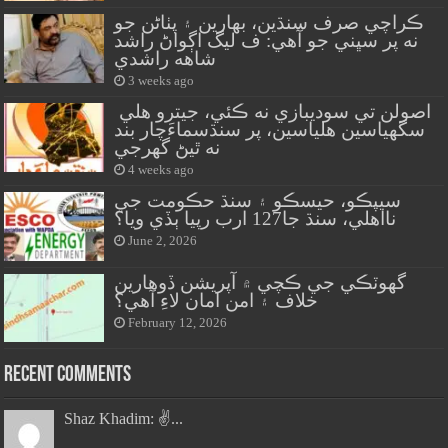
ڪراچي صرف سنڌين، بهارين ۽ پٺاڻن جو
نه پر سڀني جو آهي: ف ليگ اڳواڻ راشد
شاهه راشدي
3 weeks ago
اصولن تي سوديبازي نه ڪئي، جيترو هلي
سگهياسين هلياسين، پر سنڌسماءَچار بند
نه ٿيڻ گهرجي
4 weeks ago
سيپڪو، حيسڪو ۽ سنڌ حڪومت جي
نااهلي، سنڌ جا127 ارب رپيا ٻڏي ويا؟
June 2, 2026
گهوٽڪي جي ڪچي ۾ آپريشن ڏوهارين
خلاف ۽ امن امان لاءِ آهي؟
February 12, 2026
Recent Comments
Shaz Khadim: ✌️...