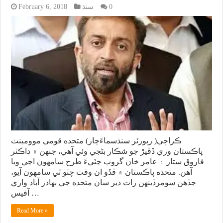
0
سنڌ
February 6, 2018
ڪراچي( رپورٽر سنڌسماءَچار) متحده قومي موومينٽ
پاڪستان وري ڏڦيڙ جو شڪار بڻجي وئي آهي، جنهن ۾ ڊاڪٽر
فاروق ستار ۽ عامر خان گروپ چٽيءَ طرح سامهون اچي ويا
آهن. متحده پاڪستان ۾ ڦڏو ان وقت چٽو ٿي سامهون آيو،
جڏهن سومرڏينهن رات دير سان متحده جي بهادر آباد واري
آفيس …
Read More »