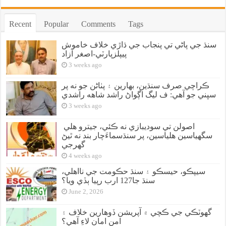
Recent
Popular
Comments
Tags
سنڌ جي پاڻي تي پنجاب جي ڌاڙي خلاف خاموش
پيپلزپارٽي-اصغر آزاد
3 weeks ago
ڪراچي صرف سنڌين، بهارين ۽ پٺاڻن جو نه پر
سڀني جو آهي: ف ليگ اڳواڻ راشد شاهه راشدي
3 weeks ago
اصولن تي سوديبازي نه ڪئي، جيترو هلي
سگهياسين هلياسين، پر سنڌسماءَچار بند نه ٿيڻ
گهرجي
4 weeks ago
سيپڪو، حيسڪو ۽ سنڌ حڪومت جي نااهلي،
سنڌ جا127 ارب رپيا ٻڏي ويا؟
June 2, 2026
گهوٽڪي جي ڪچي ۾ آپريشن ڏوهارين خلاف ۽
امن امان لاءِ آهي؟