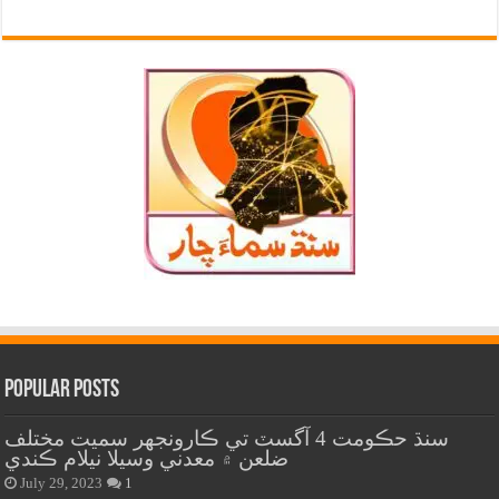
Popular Posts
سنڌ حڪومت 4 آگسٽ تي ڪارونجهر سميت مختلف
ضلعن ۾ معدني وسيلا نيلام ڪندي
July 29, 2023
1