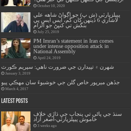
October 10, 2020
پيپلزپارٽي (ش ڀ) جو اڳواڻ شاهه علي
لاشاري 6 ڏينهن کان گم، ايس ايس پي
بنگش تي کنڀڻ جو الزام
July 25, 2019
PM Imran’s statement in Iran comes
under intense opposition attack in
National Assembly
April 24, 2019
شهرن ۾ تپيدارن جي ضرورت ناهي: سپريم ڪورٽ
January 3, 2019
جڏهن ميرپور خاص گلن جي خوشبوءَ سان مهڪي پيو
March 4, 2017
Latest Posts
سنڌ جي پاڻي تي پنجاب جي ڌاڙي خلاف
خاموش پيپلزپارٽي-اصغر آزاد
3 weeks ago