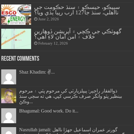
سيپڪو، حيسڪو ۽ سنڌ حڪومت جي
نااهلي، سنڌ جا127 ارب رپيا ٻڏي ويا؟
June 2, 2026
گهوٽڪي جي ڪچي ۾ آپريشن ڏوهارين
خلاف ۽ امن امان لاءِ آهي؟
February 12, 2026
Recent Comments
Shaz Khadim: ✌️...
ذوالفقار راڄپر: پيپلزپارٽي کي مرحوم ڀٽي ۽ مرحوم
بينظير ڀٽو وانگر صرف ڪرسي کپي، هي ته سڄي سنڌ
وڪڻ...
Bhagumal: Good work. Do it...
Nasrullah jamali: گورنر عمران اسماعيل جھڙا نااهل