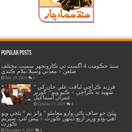
Popular Posts
سنڌ حڪومت 4 آگسٽ تي ڪارونجهر سميت مختلف
ضلعن ۾ معدني وسيلا نيلام ڪندي
July 29, 2023
1
” فرزند ڪراچي لياقت علي خان کي
شهيد به ڪراچي ۾ ڪيو ويو“: گورنر
عمران اسماعيل
October 17, 2021
1
پيئڻ جو صاف پاڻي وارو معاملو ” واٽر بم “ بڻجي ويو
آهي،وڏو وزير اربع ڏينهن ڪورٽ ۾ پيش ٿئي: سپريم
ڪورٽ
December 5, 2017
1