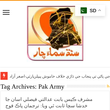
SD
ي پاڻي تي پنجاب جي ڌاڙي خلاف خاموش پيپلزپارٽي-اصغر آزاد
Tag Archives:
Pak Army
مشرف ڪيس بابت عدالتي فيصلي اسان جا
خدشا سچا ثابت ٿي ويا: ترجمان پاڪ فوج