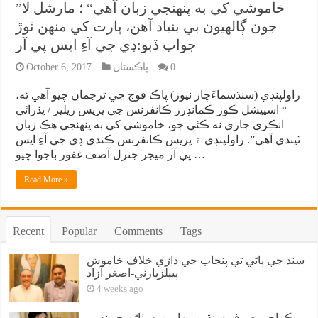
”خاموشي کي به پنهنجي زبان آهي“ ؛ مارشل لا
جون ڳالهيون بي بنياد آهن، ڀارت کي منهن ٽوڙ
جواب ڏبو:ڊي جي آءِ ايس پي آر
0
پاڪستان
October 6, 2017
راولپنڊي (سنڌسماءَچار نيوز) پاڪ فوج جي ترجمان چيو آهي ته،
“ اسپيشل ڪور ڪمانڊرز ڪانفرنس جي پريس ريليز / پڌرائي
انڪري جاري نه ڪئي جو، خاموشي کي به پنهنجي هڪ زبان
ٿيندي آهي”. راولپنڊي ۾ پريس ڪانفرنس ڪندي ڊي جي آءِ ايس
پي آر ميجر جنرل آصف غفور باجوا چيو …
Read More »
Recent
Popular
Comments
Tags
سنڌ جي پاڻي تي پنجاب جي ڌاڙي خلاف خاموش
پيپلزپارٽي-اصغر آزاد
4 weeks ago
ڪراچي صرف سنڌين، بهارين ۽ پٺاڻن جو نه پر