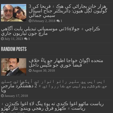
هزار خان بجاراڻي کي هڪ ۽ فريحا کي 3
گوليون لڳل هيون: ڊائريڪٽر جناح اسپتال
سيمي جمالي
February 2, 2018
1
ڪراچي ۾ جولاءِ16تي موسمياتي تبديلي بابت آگاهي
مارچ جون تياريون جاري
July 11, 2023
1
Random Posts
متحده اڳواڻ خواجا اظهار جو ڀاءُ خلاف
قبضا خوري جو ڪيس داخل
August 30, 2018
ايس ايس پي ملير رائو انوار تي آپگهاتي حملي
جي ڪوشش،پوليس جي ڪارروائي ۾ 2 دهشتگرد مارجي
ويا
January 17, 2018
رياست ماڻهو اغوا ڪندي ته پوءِ ڀنگ لاءِ اغوا ڪندڙن ۽
رياست ۾ ڪهڙو فرق رهجي ويندو: نثار کهڙو