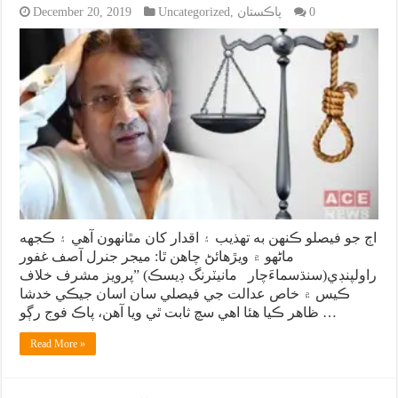
0
پاڪستان
,
Uncategorized
December 20, 2019
اڄ جو فيصلو ڪنهن به تهذيب ۽ اقدار کان مٿانهون آهي ۽ ڪجهه
ماڻهو ۾ ويڙهائڻ چاهن ٿا: ميجر جنرل آصف غفور
راولپنڊي(سنڌسماءَچار مانيٽرنگ ڊيسڪ) ”پرويز مشرف خلاف
ڪيس ۾ خاص عدالت جي فيصلي سان اسان جيڪي خدشا
ظاهر ڪيا هئا اهي سچ ثابت ٿي ويا آهن، پاڪ فوج رڳو …
Read More »