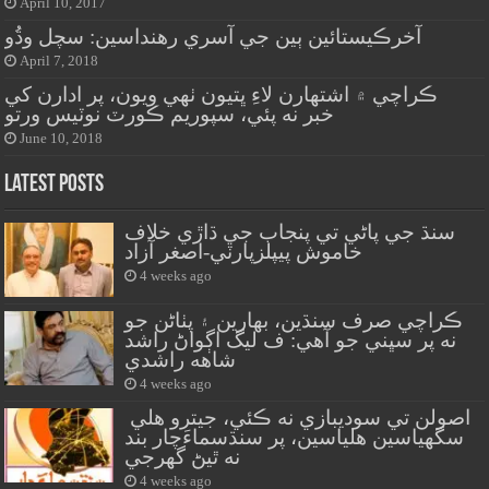
April 10, 2017
آخرڪيستائين ٻين جي آسري رهنداسين: سچل وڌُو
April 7, 2018
ڪراچي ۾ اشتهارن لاءِ ڀتيون ٺهي ويون، پر ادارن کي
خبر نه پئي، سپوريم ڪورٽ نوٽيس ورتو
June 10, 2018
Latest Posts
سنڌ جي پاڻي تي پنجاب جي ڌاڙي خلاف
خاموش پيپلزپارٽي-اصغر آزاد
4 weeks ago
ڪراچي صرف سنڌين، بهارين ۽ پٺاڻن جو
نه پر سڀني جو آهي: ف ليگ اڳواڻ راشد
شاهه راشدي
4 weeks ago
اصولن تي سوديبازي نه ڪئي، جيترو هلي
سگهياسين هلياسين، پر سنڌسماءَچار بند
نه ٿيڻ گهرجي
4 weeks ago