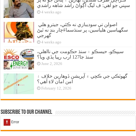
سڀني جو آهي: ف ليگ اڳواڻ راشد شاهه راشدي
4 weeks ago
اصولن تي سوديبازي نه ڪئي، جيترو هلي
سگهياسين هلياسين، پر سنڌسماءَچار بند نه ٿيڻ
گهرجي
4 weeks ago
سيپڪو، حيسڪو ۽ سنڌ حڪومت جي نااهلي،
سنڌ جا127 ارب رپيا ٻڏي ويا؟
June 2, 2026
گهوٽڪي جي ڪچي ۾ آپريشن ڏوهارين خلاف ۽
امن امان لاءِ آهي؟
February 12, 2026
Subscribe to our Channel