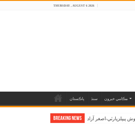
THURSDAY , AUGUST 6 2026
مڪامي خبرون
سنڌ
پاڪستان
Breaking News
 پيپلزپارٽي-اصغر آزاد