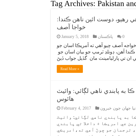
Tag Archives:
Pakistan an
 رهيو، دوست ائين ناهن ڪندا:
خواجا آصف
0
پاڪستان
January 5, 2018
خواجه آصف چيو آهي ته آمريڪا اسان جو
ڪندا آهن، ڊونلڊ ٽرمپ جو بيان اسان جو
Read More »
ا به پابندي ناهي لڳائي: وائيٽ
هائوس
نيا جهان جون خبرون
February 4, 2017
ڪا به پابندي ناهي لڳائي: وائيٽ
ن جي امريڪا ۾ داخلا تي پابندي
، ترجمان جو چوڻ آهي ته،امريڪي