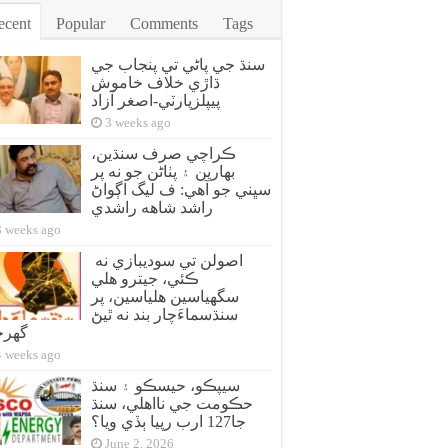
ecent
Popular
Comments
Tags
سنڌ جي پاڻي تي پنجاب جي
ڌاڙي خلاف خاموش
پيپلزپارٽي-اصغر آزاد
3 weeks ago
ڪراچي صرف سنڌين،
بهارين ۽ پٺاڻن جو نه پر
سڀني جو آهي: ف ليگ اڳواڻ
راشد شاهه راشدي
3 weeks ago
اصولن تي سوديبازي نه
ڪئي، جيترو هلي
سگهياسين هلياسين، پر
سنڌسماءَچار بند نه ٿيڻ
گهر
4 weeks ago
سيپڪو، حيسڪو ۽ سنڌ
حڪومت جي نااهلي، سنڌ
جا127 ارب رپيا ٻڏي ويا؟
June 2, 2026