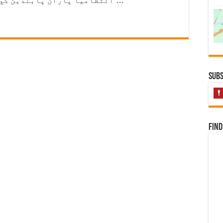
انتظاميا پاران پابندين کي منهن ڏيڻ وارن ملڪن جي فهرست ۾ …
Subs
Find