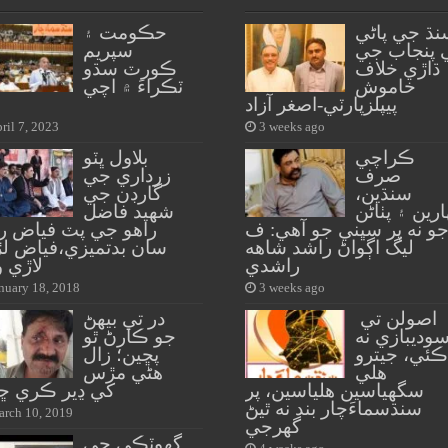
نڌ جي پاڻي
حڪومت ۽
 پنجاب جي
سپريم
ڌاڙي خلاف
ڪورٽ سڌو
خاموش
ٽڪراءَ ۾ اچي
پيپلزپارٽي-اصغر آزاد
ril 7, 2023
3 weeks ago
ڪراچي
بلاول ڀٽو
صرف
زرداري جي
سنڌين،
گارڊن جي
ارين ۽ پٺاڻن
شهيد فاضل
و نه پر سڀني جو آهي: ف
راهو جي پٽ فياض را
ليگ اڳواڻ راشد شاهه
سان بدتميزي،فياض ل
راشدي
لاڙي و
nuary 18, 2018
3 weeks ago
اصولن تي
در تي بيهڻ
وديبازي نه
جو ڪارڻ ٿو
ڪئي، جيترو
پڇين؛ زال
هلي
هڻي مڙس
سگهياسين هلياسين، پر
کي ڍير ڪري ڇڏ
سنڌسماءَچار بند نه ٿيڻ
rch 10, 2019
گهرجي
گهوٽڪي جي