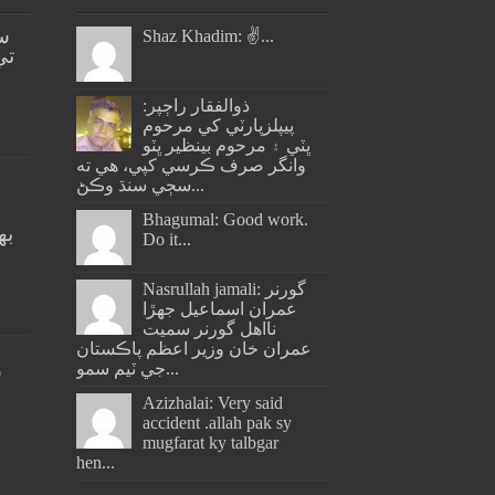
س
Shaz Khadim: ✌️...
تي
ذوالفقار راڄپر:
پيپلزپارٽي کي مرحوم
ڀٽي ۽ مرحوم بينظير ڀٽو
وانگر صرف ڪرسي کپي، هي ته
سڄي سنڌ وڪڻ...
Bhagumal: Good work.
به
Do it...
ج
Nasrullah jamali: گورنر
عمران اسماعيل جھڙا
نااهل گورنر سميت
عمران خان وزير اعظم پاڪستان
جي ٽيم سمو...
س
Azizhalai: Very said
accident .allah pak sy
mugfarat ky talbgar
hen...