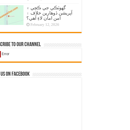
گهوٽڪي جي ڪچي ۾
آپريشن ڏوهارين خلاف ۽
امن امان لاءِ آهي؟
February 12, 2026
cribe to our Channel
 us on Facebook