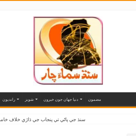
مضمون
دنيا جهان جون خبرون
شوبز
رانديون
سنڌ جي پاڻي تي پنجاب جي ڌاڙي خلاف خاموش