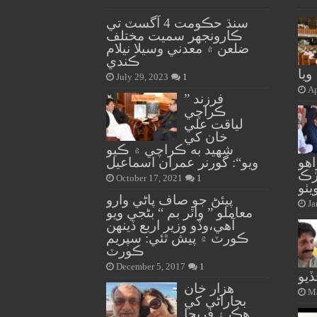
سنڌ حڪومت 4 آگسٽ تي
ڪارونجهر سميت مختلف
ضلعن ۾ معدني وسيلا نيلام
ڪندي
ويا
July 29, 2023
1
Ap
” فرزند
ڪراچي
لياقت علي
خان کي
شهيد به ڪراچي ۾ ڪيو
هو
ويو“: گورنر عمران اسماعيل
ڙڪ
October 17, 2021
1
يٺو
پيئڻ جو صاف پاڻي وارو
Ja
معاملو ” واٽر بم “ بڻجي ويو
آهي،وڏو وزير اربع ڏينهن
ڪورٽ ۾ پيش ٿئي: سپريم
ڪورٽ
December 5, 2017
1
يو
هزار خان
Ma
بجاراڻي کي
هڪ ۽ فريحا