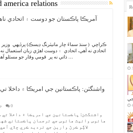
d america relations
R
آمريڪا پاڪستان جو دوست ۽ اتحادي ناهي
ڪراچي ( سنڌ سماءَ چار مانيٽرنگ ڊيسڪ) پرڏيهي وزير 
اتحادي نه آهي، اتحادي ۽ دوست اهڙي زبان استعمال نه 
ذاتي نه پر قومي وقار جو مسئلو آهي ان تي پارليامينٽ مان گڏيل جواب ڏيڻ …
واشنگٽن: پاڪستانين جي امريڪا ۾ داخلا تي ڪ
جي
0
د
واشنگٽن: پاڪستانين جي امريڪا ۾ داخلا تي 
هائوس وائيٽ هائوس جي ترجمان پاڪستاني شهري
لاڳو ڪرڻ وارين جي ترديد ڪري ڇڏي آهي