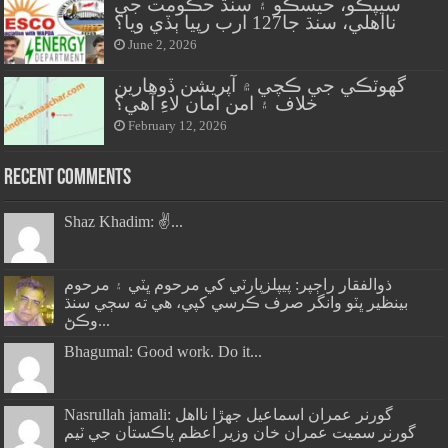
سيپڪو، حيسڪو ۽ سنڌ حڪومت جي
نااهلي، سنڌ جا127 ارب رپيا ٻڏي ويا؟
June 2, 2026
گهوٽڪي جي ڪچي ۾ آپريشن ڏوهارين
خلاف ۽ امن امان لاءِ آهي؟
February 12, 2026
Recent Comments
Shaz Khadim: ✌️...
ذوالفقار راڄپر: پيپلزپارٽي کي مرحوم ڀٽي ۽ مرحوم
بينظير ڀٽو وانگر صرف ڪرسي کپي، هي ته سڄي سنڌ
وڪڻ...
Bhagumal: Good work. Do it...
Nasrullah jamali: گورنر عمران اسماعيل جھڙا نااهل
گورنر سميت عمران خان وزير اعظم پاڪستان جي ٽيم