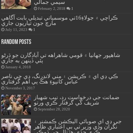
سيمي جمالي
February 2, 2018
1
ڪراچي ۾ جولاءِ16تي موسمياتي تبديلي بابت آگاهي
مارچ جون تياريون جاري
July 11, 2023
1
Random Posts
شاهپور جهانيا ۾ قومي شاهراهه تي آبادگارن جو ڌرڻو
ٻئي ڏينهن به جاري
January 4, 2018
ڪي ڊي اي ۾ ڪرپشن ۽ مني لانڊرنگ، ڊي جي ناصر
عباس کانپوءِ هڪ ٻي اهم گرفتاري
November 3, 2017
ضمانت جي درخواست رد، نيب شهباز
شريف کي گرفتار ڪري ورتو
September 28, 2020
جي ڊي اي صوبائي اليڪشن ڪمشنر ۽
نگران وڏي وزير تي بي اعتباري ظاهر
ڪري ڇڏي،هڙتال جي ڌمڪي