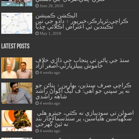
June 26, 2018
اليڪشن ڪميشن
ڪراچي،ٿرپارڪر،خيرپور ۽ دادو جي نين
تڪبندين تي اعتراض اڪلائي ڇڏيا
May 1, 2018
Latest Posts
سنڌ جي پاڻي تي پنجاب جي ڌاڙي خلاف
خاموش پيپلزپارٽي-اصغر آزاد
4 weeks ago
ڪراچي صرف سنڌين، بهارين ۽ پٺاڻن جو
نه پر سڀني جو آهي: ف ليگ اڳواڻ راشد
شاهه راشدي
4 weeks ago
اصولن تي سوديبازي نه ڪئي، جيترو هلي
سگهياسين هلياسين، پر سنڌسماءَچار بند
نه ٿيڻ گهرجي
4 weeks ago