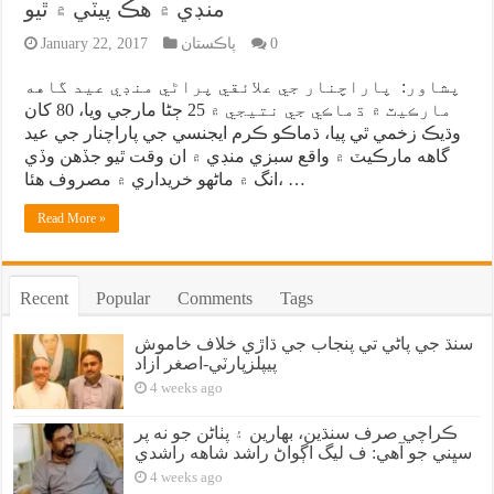
منڊي ۾ هڪ پيٽي ۾ ٿيو
0
پاڪستان
January 22, 2017
پشاور: پاراچنار جي علائقي پراڻي منڊي عيد گاهه
مارڪيٽ ۾ ڌماڪي جي نتيجي ۾ 25 ڄڻا مارجي ويا، 80 کان
وڌيڪ زخمي ٿي پيا، ڌماڪو ڪرم ايجنسي جي پاراچنار جي عيد
گاهه مارڪيٽ ۾ واقع سبزي منڊي ۾ ان وقت ٿيو جڏهن وڏي
انگ ۾ ماڻهو خريداري ۾ مصروف هئا، …
Read More »
Recent
Popular
Comments
Tags
سنڌ جي پاڻي تي پنجاب جي ڌاڙي خلاف خاموش
پيپلزپارٽي-اصغر آزاد
4 weeks ago
ڪراچي صرف سنڌين، بهارين ۽ پٺاڻن جو نه پر
سڀني جو آهي: ف ليگ اڳواڻ راشد شاهه راشدي
4 weeks ago