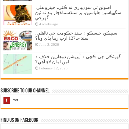
اصولن تي سوديبازي نه ڪئي، جيترو هلي
سگهياسين هلياسين، پر سنڌسماءَچار بند نه ٿيڻ
گهرجي
4 weeks ago
سيپڪو، حيسڪو ۽ سنڌ حڪومت جي نااهلي،
سنڌ جا127 ارب رپيا ٻڏي ويا؟
June 2, 2026
گهوٽڪي جي ڪچي ۾ آپريشن ڏوهارين خلاف ۽
امن امان لاءِ آهي؟
February 12, 2026
Subscribe to our Channel
Find us on Facebook