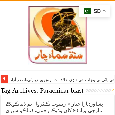
SD
ي پاڻي تي پنجاب جي ڌاڙي خلاف خاموش پيپلزپارٽي-اصغر آزاد
Tag Archives:
Parachinar blast
پشاور:پارا چنار ۾ ريموٽ ڪنٽرول بم ڌماڪو،25
مارجي ويا، 80 کان وڌيڪ زخمي، ڌماڪو سبزي