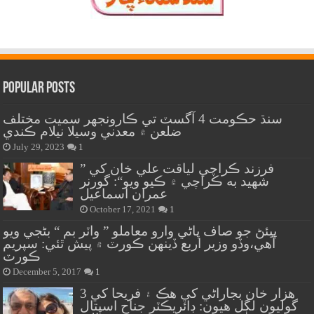
Popular Posts
سنڌ حڪومت 4 آگسٽ تي ڪارونجهر سميت مختلف
ضلعن ۾ معدني وسيلا نيلام ڪندي
July 29, 2023
1
” فرزند ڪراچي لياقت علي خان کي
شهيد به ڪراچي ۾ ڪيو ويو“: گورنر
عمران اسماعيل
October 17, 2021
1
پيئڻ جو صاف پاڻي وارو معاملو ” واٽر بم “ بڻجي ويو
آهي،وڏو وزير اربع ڏينهن ڪورٽ ۾ پيش ٿئي: سپريم
ڪورٽ
December 5, 2017
1
هزار خان بجاراڻي کي هڪ ۽ فريحا کي 3
گوليون لڳل هيون: ڊائريڪٽر جناح اسپتال