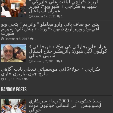
” فرزند ڪراچي لياقت علي خان کي
شهيد به ڪراچي ۾ ڪيو ويو“: گورنر
عمران اسماعيل
October 17, 2021
1
پيئڻ جو صاف پاڻي وارو معاملو ” واٽر بم “ بڻجي ويو
آهي،وڏو وزير اربع ڏينهن ڪورٽ ۾ پيش ٿئي: سپريم
ڪورٽ
December 5, 2017
1
هزار خان بجاراڻي کي هڪ ۽ فريحا کي 3
گوليون لڳل هيون: ڊائريڪٽر جناح اسپتال
سيمي جمالي
February 2, 2018
1
ڪراچي ۾ جولاءِ16تي موسمياتي تبديلي بابت آگاهي
مارچ جون تياريون جاري
July 11, 2023
1
Random Posts
سنڌ حڪومت + 2000 رپيا+ سرڪاري
ايمبولينس = ٽي انساني حياتيون موت
حوالي