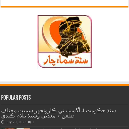
Popular Posts
سنڌ حڪومت 4 آگسٽ تي ڪارونجهر سميت مختلف
ضلعن ۾ معدني وسيلا نيلام ڪندي
July 29, 2023
1