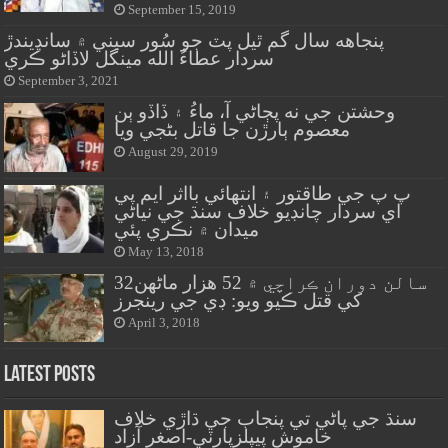
September 15, 2019
پنجاهه سال گم ٿيل پٽ جو سُور سيني ۾ سانڍيندڙ
سردار عطاءُ الله مينگل لاڏاڻو ڪري
September 3, 2021
وحشتن جي نه پڄاڻي آ، ماءُ ۽ ڏاڏو ٻن
معصوم ٻارڙن جا قاتل بڻجي ويا
August 29, 2019
پ پ جي طاقتور ۽ انتهائي بااثر ايم پي
اي سردار چانڊيو خلاف سنڌ جي نياڻي
ميدان ۾ نڪري پئي
May 13, 2018
32سالن دوران ڪراچي ۾ 52 هزار ماڻهن
کي قتل ڪيو ويو: ڊي جي رينجرز
April 3, 2018
Latest Posts
سنڌ جي پاڻي تي پنجاب جي ڌاڙي خلاف
خاموش پيپلزپارٽي-اصغر آزاد