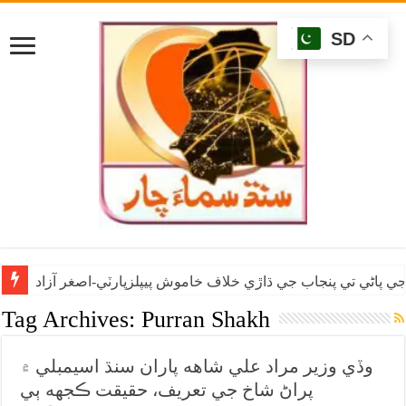
SD
ي پاڻي تي پنجاب جي ڌاڙي خلاف خاموش پيپلزپارٽي-اصغر آزاد
Tag Archives:
Purran Shakh
وڏي وزير مراد علي شاهه پاران سنڌ اسيمبلي ۾
پراڻ شاخ جي تعريف، حقيقت ڪجهه ٻي