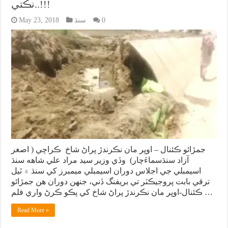
نڪتي..!!!
0
سنڌ
May 23, 2018
جمڙائو ڪئنال – اوڀر مان نڪرندڙ پراڻ شاخ ڪراچي ( اصغر
آزاد سنڌسماءَچار) وڏي وزير سيد مراد علي شاهه سنڌ
اسيمبلي جي اجلاس دوران اسيمبلي ميمبرز کي سنڌ ۾ ٿيل
ترقي بابت پروجيڪٽر تي بريفنگ ڏني، جنهن دوران هن جمڙائو
ڪئنال-اوڀر مان نڪرندڙ پراڻ شاخ کي پڪو ڪرڻ واري فلم …
Read More »