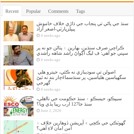
Recent
Popular
Comments
Tags
سنڌ جي پاڻي تي پنجاب جي ڌاڙي خلاف خاموش
پيپلزپارٽي-اصغر آزاد
4 weeks ago
ڪراچي صرف سنڌين، بهارين ۽ پٺاڻن جو نه پر
سڀني جو آهي: ف ليگ اڳواڻ راشد شاهه راشدي
4 weeks ago
اصولن تي سوديبازي نه ڪئي، جيترو هلي
سگهياسين هلياسين، پر سنڌسماءَچار بند نه ٿيڻ
گهرجي
4 weeks ago
سيپڪو، حيسڪو ۽ سنڌ حڪومت جي نااهلي،
سنڌ جا127 ارب رپيا ٻڏي ويا؟
June 2, 2026
گهوٽڪي جي ڪچي ۾ آپريشن ڏوهارين خلاف ۽
امن امان لاءِ آهي؟