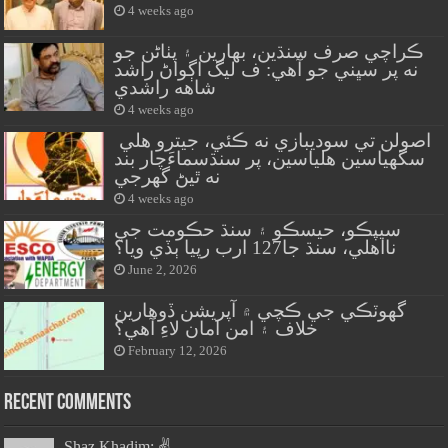
4 weeks ago
ڪراچي صرف سنڌين، بهارين ۽ پٺاڻن جو
نه پر سڀني جو آهي: ف ليگ اڳواڻ راشد
شاهه راشدي
4 weeks ago
اصولن تي سوديبازي نه ڪئي، جيترو هلي
سگهياسين هلياسين، پر سنڌسماءَچار بند
نه ٿيڻ گهرجي
4 weeks ago
سيپڪو، حيسڪو ۽ سنڌ حڪومت جي
نااهلي، سنڌ جا127 ارب رپيا ٻڏي ويا؟
June 2, 2026
گهوٽڪي جي ڪچي ۾ آپريشن ڏوهارين
خلاف ۽ امن امان لاءِ آهي؟
February 12, 2026
Recent Comments
Shaz Khadim: ✌️...