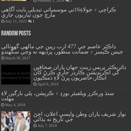
February 2, 2018
1
ڪراچي ۾ جولاءِ16تي موسمياتي تبديلي بابت آگاهي
مارچ جون تياريون جاري
July 11, 2023
1
Random Posts
ڊاڪٽر عاصم جي 477 ارب رپين جي مالهي گهوٽالي
جيس ڪيسز ۾ ضمانت منظور، پرڏيهه نه وڃي سگهندو
March 30, 2017
ڊائريڪٽر پريس زينت جهان پاران صحافين
کي اڪريڊيشن ڪارڊز جاري ڪرڻ کان
انڪار،حاضريون ڀرڻ لاءِ ڌمڪيون
April 6, 2019
سنڌ ورڪرز ويلفيئر بورڊ ۾ ڪرپشن، پلي بارگين لاءِ
مهلت
May 4, 2018
نواز شريف پاران وطن واپسي اعلان، اچڻ
جي تاريخ نه ٻڌائي
July 7, 2018