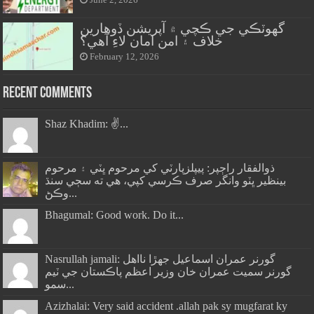
June 2, 2026
گهوٽڪي جي ڪچي ۾ آپريشن ڏوهارين
خلاف ۽ امن امان لاءِ آهي؟
February 12, 2026
Recent Comments
Shaz Khadim: ✌️...
ذوالفقار راڄپر: پيپلزپارٽي کي مرحوم ڀٽي ۽ مرحوم
بينظير ڀٽو وانگر صرف ڪرسي کپي، هي ته سڄي سنڌ
وڪڻ...
Bhagumal: Good work. Do it...
Nasrullah jamali: گورنر عمران اسماعيل جھڙا نااهل
گورنر سميت عمران خان وزير اعظم پاڪستان جي ٽيم
سمو...
Azizhalai: Very said accident .allah pak sy mugfarat ky