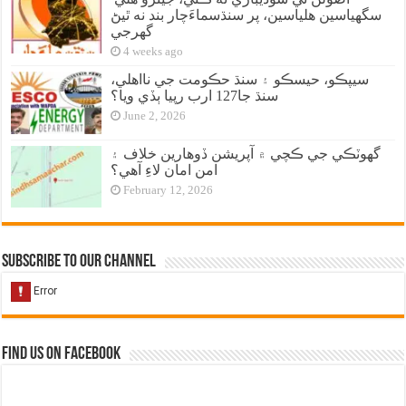
سگهياسين هلياسين، پر سنڌسماءَچار بند نه ٿيڻ
گهرجي
4 weeks ago
سيپڪو، حيسڪو ۽ سنڌ حڪومت جي نااهلي،
سنڌ جا127 ارب رپيا ٻڏي ويا؟
June 2, 2026
گهوٽڪي جي ڪچي ۾ آپريشن ڏوهارين خلاف ۽
امن امان لاءِ آهي؟
February 12, 2026
Subscribe to our Channel
Find us on Facebook