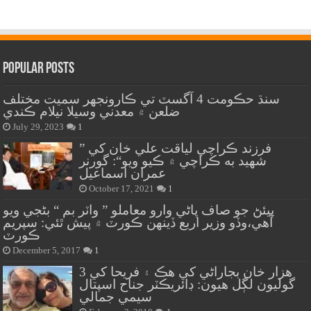
Popular Posts
سنڌ حڪومت 4 آگسٽ تي ڪارونجهر سميت مختلف
ضلعن ۾ معدني وسيلا نيلام ڪندي
July 29, 2023
1
” فرزند ڪراچي لياقت علي خان کي
شهيد به ڪراچي ۾ ڪيو ويو“: گورنر
عمران اسماعيل
October 17, 2021
1
پيئڻ جو صاف پاڻي وارو معاملو ” واٽر بم “ بڻجي ويو
آهي،وڏو وزير اربع ڏينهن ڪورٽ ۾ پيش ٿئي: سپريم
ڪورٽ
December 5, 2017
1
هزار خان بجاراڻي کي هڪ ۽ فريحا کي 3
گوليون لڳل هيون: ڊائريڪٽر جناح اسپتال
سيمي جمالي