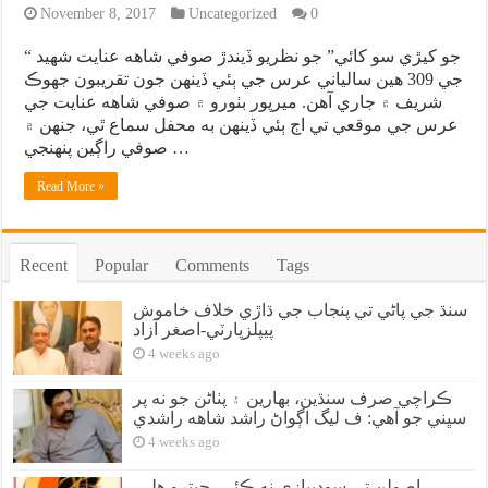
November 8, 2017
Uncategorized
0
“ جو کيڙي سو کائي” جو نظريو ڏيندڙ صوفي شاهه عنايت شهيد
جي 309 هين سالياني عرس جي ٻئي ڏينهن جون تقريبون جهوڪ
شريف ۾ جاري آهن. ميرپور بٺورو ۾ صوفي شاهه عنايت جي
عرس جي موقعي تي اڄ ٻئي ڏينھن به محفل سماع ٿي، جنھن ۾
صوفي راڳين پنهنجي …
Read More »
Recent
Popular
Comments
Tags
سنڌ جي پاڻي تي پنجاب جي ڌاڙي خلاف خاموش
پيپلزپارٽي-اصغر آزاد
4 weeks ago
ڪراچي صرف سنڌين، بهارين ۽ پٺاڻن جو نه پر
سڀني جو آهي: ف ليگ اڳواڻ راشد شاهه راشدي
4 weeks ago
اصولن تي سوديبازي نه ڪئي، جيترو هلي