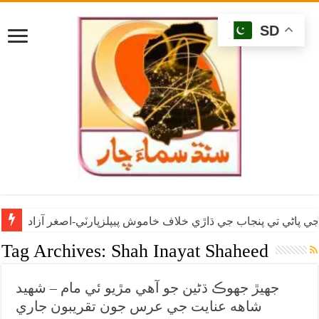
SD
ي پاڻي تي پنجاب جي ڌاڙي خلاف خاموش پيپلزپارٽي-اصغر آزاد
Tag Archives:
Shah Inayat Shaheed
جهيڙ جهوڪ ڌڻين جو آهي مڙيو ئي مام – شهيد
شاهه عنايت جي عرس جون تقريبون جاري