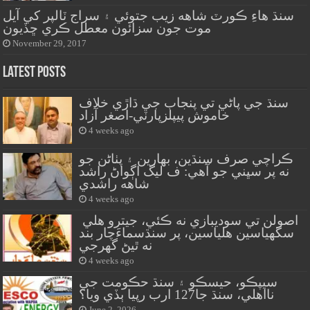
سنڌ هاءِ ڪورٽ شاهه زيب جتوئي ۽ سراج ٽالپر کي آيل
موت جون سزائون معطل ڪري ڇڏيون
November 29, 2017
Latest Posts
سنڌ جي پاڻي تي پنجاب جي ڌاڙي خلاف
خاموش پيپلزپارٽي-اصغر آزاد
4 weeks ago
ڪراچي صرف سنڌين، بهارين ۽ پٺاڻن جو
نه پر سڀني جو آهي: ف ليگ اڳواڻ راشد
شاهه راشدي
4 weeks ago
اصولن تي سوديبازي نه ڪئي، جيترو هلي
سگهياسين هلياسين، پر سنڌسماءَچار بند
نه ٿيڻ گهرجي
4 weeks ago
سيپڪو، حيسڪو ۽ سنڌ حڪومت جي
نااهلي، سنڌ جا127 ارب رپيا ٻڏي ويا؟