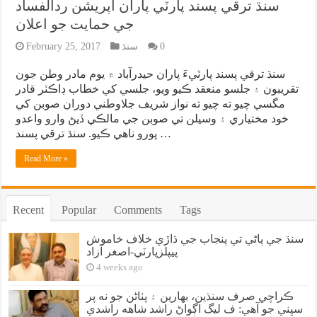
سنڌ ترقي پسند پارٽي پاران آپريشن ردالفساد
جي حمايت جو اعلان
0
سنڌ
February 25, 2017
سنڌ ترقي پسند پارٽيءَ پاران حيدرآباد ۾ يوم مادر وطن جون
تقريبون ۽ جلسو منعقد ڪيو ويو، جلسي کي خطاب ڊاڪٽر قادر
مگسي چيو ته چيو ته نواز شريف جلاوطني دوران صوبن کي
خود مختياري ۽ وسيلن تي صوبن جي مالڪي ڏيڻ وارو واعدو
پورو ناهي ڪيو. سنڌ ترقي پسند …
Read More »
Recent
Popular
Comments
Tags
سنڌ جي پاڻي تي پنجاب جي ڌاڙي خلاف خاموش
پيپلزپارٽي-اصغر آزاد
4 weeks ago
ڪراچي صرف سنڌين، بهارين ۽ پٺاڻن جو نه پر
سڀني جو آهي: ف ليگ اڳواڻ راشد شاهه راشدي