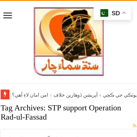
SD
وٽڪي جي ڪچي ۾ آپريشن ڏوهارين خلاف ۽ امن امان لاءِ آهي؟
Tag Archives:
STP support Operation
Rad-ul-Fassad