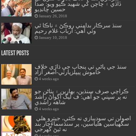
ڏاڏي ۽ چاچن کي شهيد ڪيو ويو: صدا
حسين چانڊيو
January 26, 2018
سنڌ سرڪار بدامني روڪڻ ۾ ناڪا ٿي
وئي آهي: ارباب غلام رحيم
January 10, 2018
Latest Posts
سنڌ جي پاڻي تي پنجاب جي ڌاڙي خلاف
خاموش پيپلزپارٽي-اصغر آزاد
4 weeks ago
ڪراچي صرف سنڌين، بهارين ۽ پٺاڻن جو
نه پر سڀني جو آهي: ف ليگ اڳواڻ راشد
شاهه راشدي
4 weeks ago
اصولن تي سوديبازي نه ڪئي، جيترو هلي
سگهياسين هلياسين، پر سنڌسماءَچار بند
نه ٿيڻ گهرجي