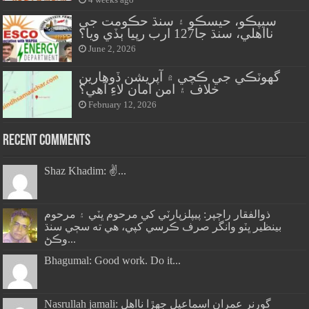
4 weeks ago
سيپڪو، حيسڪو ۽ سنڌ حڪومت جي
نااهلي، سنڌ جا127 ارب رپيا ٻڏي ويا؟
June 2, 2026
گهوٽڪي جي ڪچي ۾ آپريشن ڏوهارين
خلاف ۽ امن امان لاءِ آهي؟
February 12, 2026
Recent Comments
Shaz Khadim: ✌️...
ذوالفقار راڄپر: پيپلزپارٽي کي مرحوم ڀٽي ۽ مرحوم
بينظير ڀٽو وانگر صرف ڪرسي کپي، هي ته سڄي سنڌ
وڪڻ...
Bhagumal: Good work. Do it...
Nasrullah jamali: گورنر عمران اسماعيل جھڙا نااهل