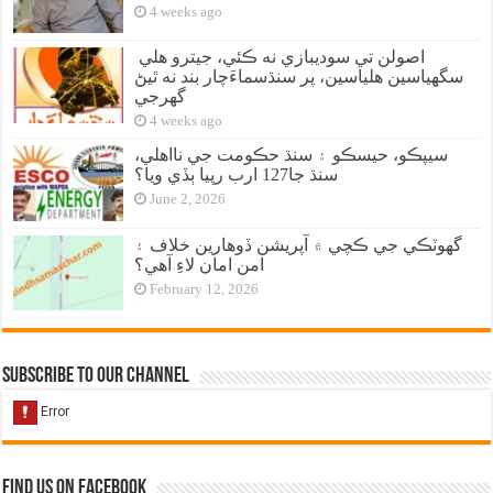
4 weeks ago
اصولن تي سوديبازي نه ڪئي، جيترو هلي
سگهياسين هلياسين، پر سنڌسماءَچار بند نه ٿيڻ
گهرجي
4 weeks ago
سيپڪو، حيسڪو ۽ سنڌ حڪومت جي نااهلي،
سنڌ جا127 ارب رپيا ٻڏي ويا؟
June 2, 2026
گهوٽڪي جي ڪچي ۾ آپريشن ڏوهارين خلاف ۽
امن امان لاءِ آهي؟
February 12, 2026
Subscribe to our Channel
Find us on Facebook