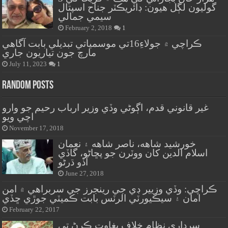
گوليون لڳل هيون: ڊائريڪٽر جناح اسپتال
سيمي جمالي
February 2, 2018
1
ڪراچي ۾ جولاءِ16تي موسمياتي تبديلي بابت آگاهي
مارچ جون تياريون جاري
July 11, 2023
1
Random Posts
غير قانوني قدم، اڳوڻي وڏي وزير ارباب رحيم جو وارو
اچي ويو
November 17, 2018
خورشيد شاهه، ناصر شاهه ۽ نعمان
اسلام الدين کان ووٽرن جو پڇاڻو، گاڏي
آڏو ڌرڻو
June 27, 2018
ڪراچي: وڏي وزيير ڊي جي رينجرز جي سربراهي ۾ امن
امان ۽ سيڪيورٽي الرٽس بابت ڪميٽي جوڙي ڇڏي
February 22, 2017
سرداري نظام خلاف بغاوت ڪرڻ تي