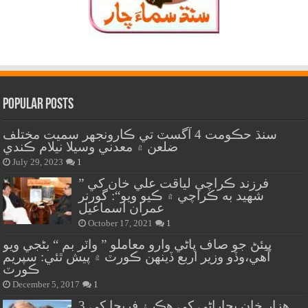
Popular Posts
سنڌ حڪومت 4 آگسٽ تي ڪارونجهر سميت مختلف
ضلعن ۾ معدني وسيلا نيلام ڪندي
July 29, 2023
1
” فرزند ڪراچي لياقت علي خان کي
شهيد به ڪراچي ۾ ڪيو ويو“: گورنر
عمران اسماعيل
October 17, 2021
1
پيئڻ جو صاف پاڻي وارو معاملو ” واٽر بم “ بڻجي ويو
آهي،وڏو وزير اربع ڏينهن ڪورٽ ۾ پيش ٿئي: سپريم
ڪورٽ
December 5, 2017
1
هزار خان بجاراڻي کي هڪ ۽ فريحا کي 3