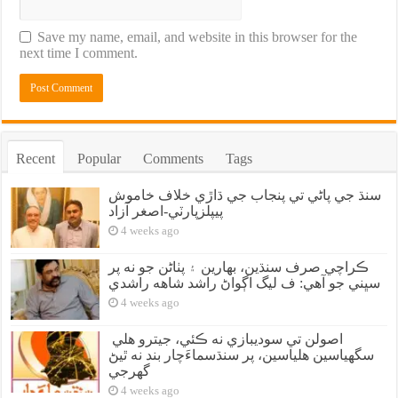
Save my name, email, and website in this browser for the
next time I comment.
Recent
Popular
Comments
Tags
سنڌ جي پاڻي تي پنجاب جي ڌاڙي خلاف خاموش
پيپلزپارٽي-اصغر آزاد
4 weeks ago
ڪراچي صرف سنڌين، بهارين ۽ پٺاڻن جو نه پر
سڀني جو آهي: ف ليگ اڳواڻ راشد شاهه راشدي
4 weeks ago
اصولن تي سوديبازي نه ڪئي، جيترو هلي
سگهياسين هلياسين، پر سنڌسماءَچار بند نه ٿيڻ
گهرجي
4 weeks ago