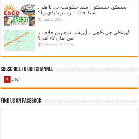
سيپڪو، حيسڪو ۽ سنڌ حڪومت جي نااهلي،
سنڌ جا127 ارب رپيا ٻڏي ويا؟
June 2, 2026
گهوٽڪي جي ڪچي ۾ آپريشن ڏوهارين خلاف ۽
امن امان لاءِ آهي؟
February 12, 2026
Subscribe to our Channel
Find us on Facebook