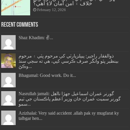
خلاف ۽ امن امان لاءِ آهي؟
February 12, 2026
Recent Comments
Shaz Khadim: ✌️...
ذوالفقار راڄپر: پيپلزپارٽي کي مرحوم ڀٽي ۽ مرحوم
بينظير ڀٽو وانگر صرف ڪرسي کپي، هي ته سڄي سنڌ
وڪڻ...
Bhagumal: Good work. Do it...
Nasrullah jamali: گورنر عمران اسماعيل جھڙا نااهل
گورنر سميت عمران خان وزير اعظم پاڪستان جي ٽيم
سمو...
Azizhalai: Very said accident .allah pak sy mugfarat ky
talbgar hen...