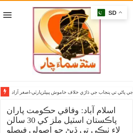
SD
ي پاڻي تي پنجاب جي ڌاڙي خلاف خاموش پيپلزپارٽي-اصغر آزاد
اسلام آباد: وفاقي حڪومت پاران
پاڪستان اسٽيل ملز کي 30 سالن
لاءِ ٺيڪي تي ڏيڻ جو اصولي فيصلو