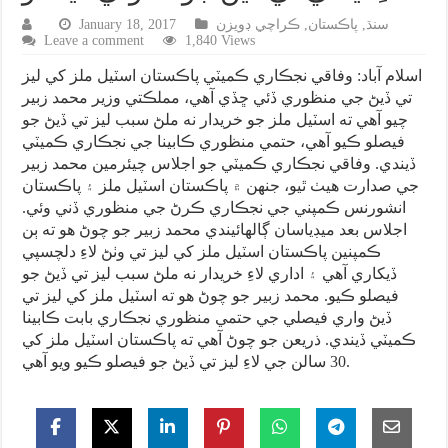
سنڌ
,
پاڪستان
,
ڪراچي ڊويزن
January 18, 2017
Leave a comment
1,840 Views
اسلام آباد: وفاقي نجڪاري ڪميٽي پاڪستان اسٽيل ملز کي ليز
تي ڏيڻ جي منظوري ڏئي ڇڏي آهي، مملڪتي وزير محمد زبير
چيو آهي ته اسٽيل ملز جو خريدار نه ملڻ سبب ليز تي ڏيڻ جو
فيصلو ڪيو آهي، حتمي منظوري ڪابينا جي نجڪاري ڪميٽي
ڏيندي. وفاقي نجڪاري ڪميٽي جو اجلاس چيئرمين محمد زبير
جي صدارت هيٺ ٿيو، جنهن ۾ پاڪستان اسٽيل ملز ۽ پاڪستان
انشورنس ڪمپني جي نجڪاري ڪرڻ جي منظوري ڏني وئي.
اجلاس بعد ميڊياسان ڳالهائيندي محمد زبير جو چوڻ هو ته ٻن
ڪمپنين پاڪستان اسٽيل ملز کي ليز تي وٺڻ لاءِ دلچسپي
ڏيکاري آهي ۽ اداري لاءِ خريدار نه ملڻ سبب ليز تي ڏيڻ جو
فيصلو ڪيو. محمد زبير جو چوڻ هو ته اسٽيل ملز کي ليز تي
ڏيڻ واري فيصلي جي حتمي منظوري نجڪاري بابت ڪابينا
ڪميٽي ڏيندي. ذريعن جو چوڻ آهي ته پاڪستان اسٽيل ملز کي
30 سالن جي لاءِ ليز تي ڏيڻ جو فيصلو ڪيو ويو آهي.