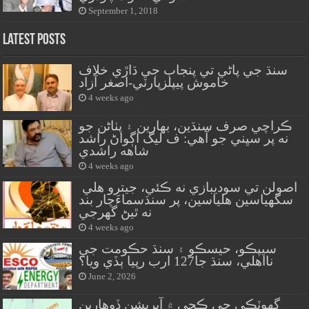
September 1, 2018
Latest Posts
سنڌ جي پاڻي تي پنجاب جي ڌاڙي خلاف
خاموش پيپلزپارٽي-اصغر آزاد
4 weeks ago
ڪراچي صرف سنڌين، بهارين ۽ پٺاڻن جو
نه پر سڀني جو آهي: ف ليگ اڳواڻ راشد
شاهه راشدي
4 weeks ago
اصولن تي سوديبازي نه ڪئي، جيترو هلي
سگهياسين هلياسين، پر سنڌسماءَچار بند
نه ٿيڻ گهرجي
4 weeks ago
سيپڪو، حيسڪو ۽ سنڌ حڪومت جي
نااهلي، سنڌ جا127 ارب رپيا ٻڏي ويا؟
June 2, 2026
گهوٽڪي جي ڪچي ۾ آپريشن ڏوهارين