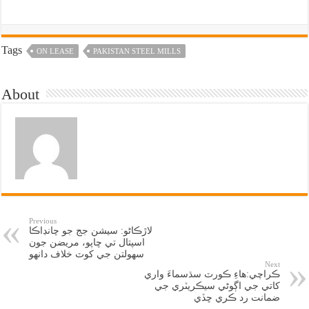
Tags
ON LEASE
PAKISTAN STEEL MILLS
About
Previous
لاڙڪاڻو: سيشن جج جو چانڊاڪا
اسپتال تي ڇاپو، مريضن جون
سهولتن جي کوٽ خلاف دانهو
Next
ڪراچي:هاءِ ڪورٽ سڌسماءَ واري
کاتي جي اڳوڻي سيڪريٽري جي
ضمانت رد ڪري ڇڏي