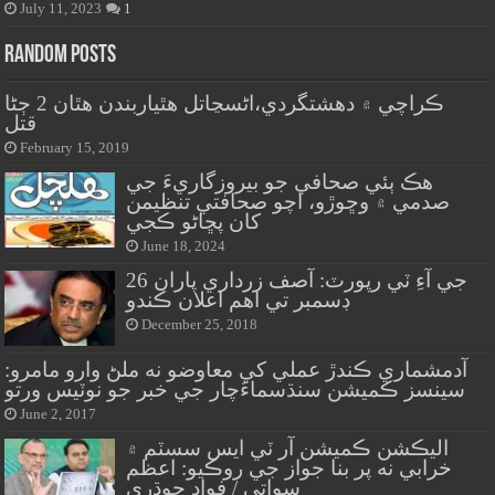
July 11, 2023
1
Random Posts
ڪراچي ۾ دهشتگردي،اڻسڃاتل هٿياربندن هٿان 2 ڄڻا
قتل
February 15, 2019
ھڪ ٻئي صحافي جو بيروزگاريءَ جي
صدمي ۾ وڇوڙو، اچو صحافتي تنظيمن
کان پڇاڻو ڪجي
June 18, 2024
جي آءِ ٽي رپورٽ: آصف زرداري پاران 26
ڊسمبر تي اهم اعلان ڪندو
December 25, 2018
آدمشماري ڪندڙ عملي کي معاوضو نه ملڻ وارو مامرو:
سينسز ڪميشن سنڌسماءَچار جي خبر جو نوٽيس ورتو
June 2, 2017
اليڪشن ڪميشن آر ٽي ايس سسٽم ۾
خرابي نه پر بنا جواز جي روڪيو: اعظم
سواتي / فواد چوڌري