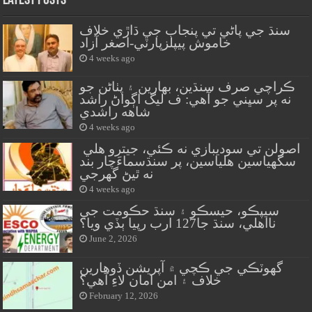
Latest Posts
سنڌ جي پاڻي تي پنجاب جي ڌاڙي خلاف
خاموش پيپلزپارٽي-اصغر آزاد
4 weeks ago
ڪراچي صرف سنڌين، بهارين ۽ پٺاڻن جو
نه پر سڀني جو آهي: ف ليگ اڳواڻ راشد
شاهه راشدي
4 weeks ago
اصولن تي سوديبازي نه ڪئي، جيترو هلي
سگهياسين هلياسين، پر سنڌسماءَچار بند
نه ٿيڻ گهرجي
4 weeks ago
سيپڪو، حيسڪو ۽ سنڌ حڪومت جي
نااهلي، سنڌ جا127 ارب رپيا ٻڏي ويا؟
June 2, 2026
گهوٽڪي جي ڪچي ۾ آپريشن ڏوهارين
خلاف ۽ امن امان لاءِ آهي؟
February 12, 2026