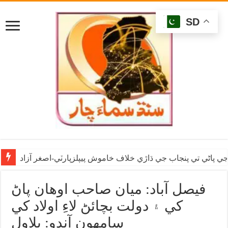
SD
ي پاڻي تي پنجاب جي ڌاڙي خلاف خاموش پيپلزپارٽي-اصغر آزاد
فيصل آباد: ميان صاحب اوهان پاڻ
کي ۽ دولت بچائڻ لاءِ اولاد کي
سامهون آندو: بلاول