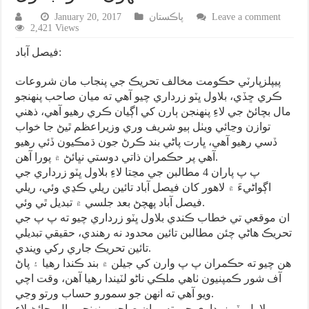
Leave a comment
پاڪستان
January 20, 2017
2,421 Views
فيصل آباد:
پيپلزپارٽي حڪومت مخالف تحريڪ جي پنجاب مان شروعات
ڪري ڇڏي، بلاول ڀٽو زرداري چيو آهي ته ميان صاحب پنهنجو
مال بچائڻ جي لاءِ پنهنجن ٻارن کي اڳيان ڪري رهيو آهي، ذهني
توازن وڃائي ويٺل ٻيو شريف وري وزيراعظم ٿيڻ جا خواب
ڏسي رهيو آهي، ڀارت پاڻي بند ڪرڻ جون ڌمڪيون ڏئي رهيو
آهي پر حڪمران ذاتي دوستي نڀائڻ ۾ پورا آهن.
پ پ پاران 4 مطالبن جي مڃتا لاءِ بلاول ڀٽو زرداري جي
اڳواڻيءَ ۾ لاهور کان فيصل آباد تائين ريلي ڪڍي وئي، ريلي
فيصل آباد پهچڻ بعد جلسي ۾ تبديل ٿي وئي.
ان موقعي تي خطاب ڪندي بلاول ڀٽو زرداري چيو ته پ پ جي
تحريڪ هاڻي چئن مطالبن تائين محدود نه رهندي، حقيقي تبديلي
تائين تحريڪ جاري رکي ويندي.
هن چيو ته حڪمران پ پ وارن کي جيلن ۾ بند ڪندا رهيا ۽ پاڻ
آف شور ڪمپنيون ٺاهي ملڪي ناڻو لٽيندا رهيا آهن، وقت اچي
ويو آهي ته انهن جو سمورو حساب ورتو وڃي.
بلاول ڀٽو زرداري چيو ته ميان صاحب پنهنجو مال بچائڻ لاءِ