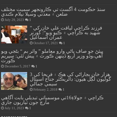
سنڌ حڪومت 4 آگسٽ تي ڪارونجهر سميت مختلف
ضلعن ۾ معدني وسيلا نيلام ڪندي
July 29, 2023
1
” فرزند ڪراچي لياقت علي خان کي
شهيد به ڪراچي ۾ ڪيو ويو“: گورنر
عمران اسماعيل
October 17, 2021
1
پيئڻ جو صاف پاڻي وارو معاملو ” واٽر بم “ بڻجي ويو
آهي،وڏو وزير اربع ڏينهن ڪورٽ ۾ پيش ٿئي: سپريم
ڪورٽ
December 5, 2017
1
هزار خان بجاراڻي کي هڪ ۽ فريحا کي 3
گوليون لڳل هيون: ڊائريڪٽر جناح اسپتال
سيمي جمالي
February 2, 2018
1
ڪراچي ۾ جولاءِ16تي موسمياتي تبديلي بابت آگاهي
مارچ جون تياريون جاري
July 11, 2023
1