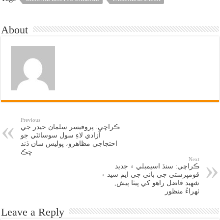
About
Previous
ڪراچي: پروفيسر سلمان حيدر جي
آزادي لاءِ سول سوسائٽي جو
احتجاجي مظاهرو، پوليس سان ڏند
چڪ
Next
ڪراچي: سنڌ اسيمبلي ۾ جديد
قومپرستي جي باني جي ايم سيد ۽
شهيد فاضل راهو کي ڀيٽا پيش,
ٺهراءُ منظور
Leave a Reply