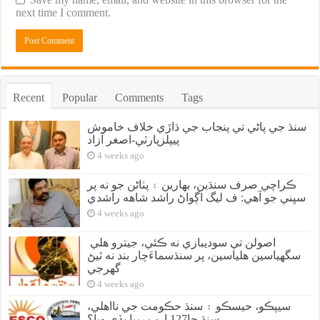
next time I comment.
Recent
Popular
Comments
Tags
سنڌ جي پاڻي تي پنجاب جي ڌاڙي خلاف خاموش
پيپلزپارٽي-اصغر آزاد
4 weeks ago
ڪراچي صرف سنڌين، بهارين ۽ پٺاڻن جو نه پر
سڀني جو آهي: ف ليگ اڳواڻ راشد شاهه راشدي
4 weeks ago
اصولن تي سوديبازي نه ڪئي، جيترو هلي
سگهياسين هلياسين، پر سنڌسماءَچار بند نه ٿيڻ
گهرجي
4 weeks ago
سيپڪو، حيسڪو ۽ سنڌ حڪومت جي نااهلي،
سنڌ جا127 ارب رپيا ٻڏي ويا؟