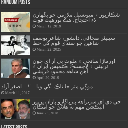
Random Posts
شڪارپور ۾ ميونسپل ملازمن جو پگهارن
لاءِ احتجاج، هڪ پورهيت فوت
March 12, 2019
سينيئر صحافي، دانشور، شاعر يوسف
شاهين جو سنڌي قوم کي خط
March 22, 2025
اورماڙا سانحي ۾ ملوث بي آر اي جون
تربيتي ۽ لاجسٽڪ ڪئمپس ايران ۾
آهن:شاهه محمود قريشي
April 20, 2019
موڳي مٽر جا تاڪ لڳي ويا…!! _ اصغر آزاد
March 11, 2017
جي ڊي اي سربراهه پيرپاڳارو پاران ڀرپور
اليڪشن مهم نه هلائڻ جو امڪان
June 23, 2018