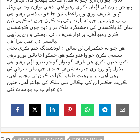
پنهنجن ٻارن کي اڳيان ڪري رهيو آهي، ذهني توازن وڃائي ويٺل
“ٻيو“ شريف وري وزيراعظم ٿيڻ جا خواب ڏسي رهيو آهي.
پ پ چيئرمين چيو ته ڀارت پاڻي بند ڪرڻ جون ڌمڪيون ڏيڻ
سان گڏ پاڪستان کي دهشتگرد ملڪ قرار ڏيڻ جون ڪوششون
ڪري رهيو آهي، پر نوازشريف ذاتي دوستي واري پرڏيهي
پاليسي تي عمل پيرا آهي.
هن چيو ته حڪمرانن ٽن سالن ۾ لوڊشيڊنگ ختم ڪري بجلي
سستي ڪرڻ جو واعدو ڪيو هو، جيڪو اڃا تائين پورو ناهي
ڪيو، جنهن ڪري هر طرف گو نواز گو جو نعرو لڳي رهيو آهي.
بلاول ڀٽو زرداري چيو ته شريف خاندان جي ملز ۾ ترقي ٿي
رهي آهي، پر پورهيت طبقو آپگهات ڪرڻ تي مجبور آهي،
ڪرپٽ حڪمرانن کي نيڪالي ڏئي ملڪ کي بچائڻو آهي، جنهن
لاءِ عوام پ پ جو ساٿ ڏئي.
Tags
BILAWAL BHUTTO ZARDARI
FAISLABAD JALSA