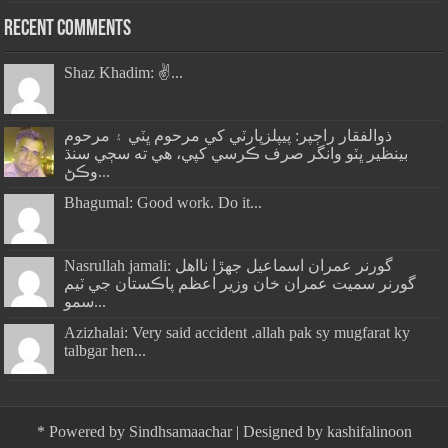
Recent Comments
Shaz Khadim: ✌️...
ذوالفقار راڄپر: پيپلزپارٽي کي مرحوم ڀٽي ۽ مرحوم
بينظير ڀٽو وانگر صرف ڪرسي کپي، هي ته سڄي سنڌ
وڪڻ...
Bhagumal: Good work. Do it...
Nasrullah jamali: گورنر عمران اسماعيل جھڙا نااهل
گورنر سميت عمران خان وزير اعظم پاڪستان جي ٽيم
سمو...
Azizhalai: Very said accident .allah pak sy mugfarat ky
talbgar hen...
*
Powered by
Sindhsamaachar
| Designed by
kashifalinoon