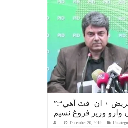
”جسٽس وقار احمد سيٺ ذهني مريض ۽ ان- فٽ آهي“:
 وارو وزير فروغ نسيم
December 20, 2019
Uncatego