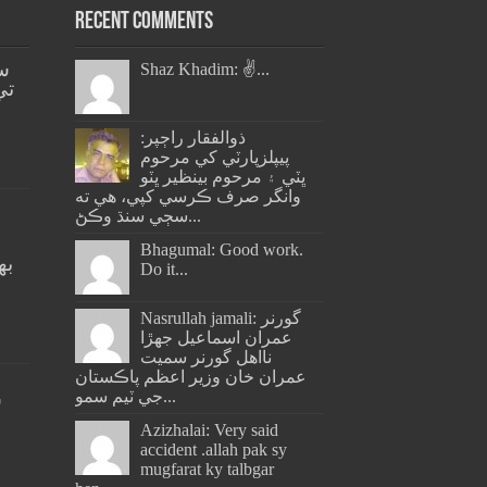
Recent Comments
س
Shaz Khadim: ✌️...
تي
ذوالفقار راڄپر:
پيپلزپارٽي کي مرحوم
ڀٽي ۽ مرحوم بينظير ڀٽو
وانگر صرف ڪرسي کپي، هي ته
سڄي سنڌ وڪڻ...
Bhagumal: Good work.
به
Do it...
ج
Nasrullah jamali: گورنر
عمران اسماعيل جھڙا
نااهل گورنر سميت
عمران خان وزير اعظم پاڪستان
جي ٽيم سمو...
س
Azizhalai: Very said
accident .allah pak sy
mugfarat ky talbgar