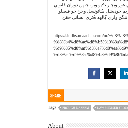
ر ويچار ڪيو ويو، جنهن دوران قانوني
يم جوڊيشل ڪائونسل وڃڻ جو فيصلو
ٽنگڻ واري ڳالهه ڪري انساني حقن
https://sindhsamaachar.com/ur/%d
%d8%b4%d8%ae%d8%b5%d9%8a%d8%
%d9%85%d8%af%d8%a7%d8%ae%d9
%d8%ac%d9%8a-%d8%b3%d9%86%da
Share
Tags
FROUGH NASEEM
LAW MINISER FRO
About