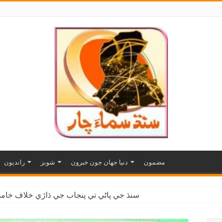
مضمون
دنيا جهان جون خبرون
شوبز
رانديون
سنڌ جي پاڻي تي پنجاب جي ڌاڙي خلاف خاموش