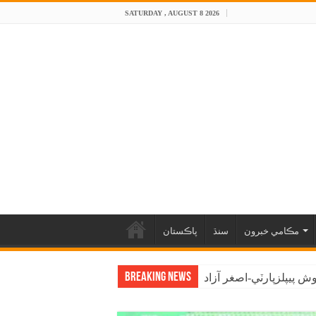
SATURDAY , AUGUST 8 2026
مڪامي خبرون
سنڌ
پاڪستان
Breaking News
 پيپلزپارٽي-اصغر آزاد