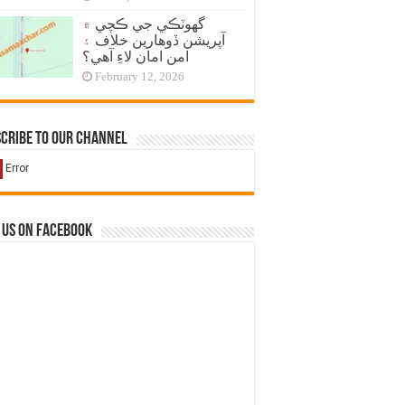
گهوٽڪي جي ڪچي ۾
آپريشن ڏوهارين خلاف ۽
امن امان لاءِ آهي؟
February 12, 2026
cribe to our Channel
 us on Facebook