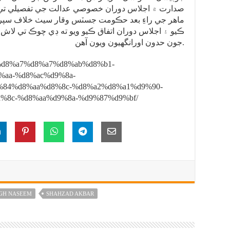
صدارت ۾ اجلاس دوران خصوصي عدالت جي تفصيلي تي غو
ماهر جي راءِ بعد حڪومت جسٽس وقار سيٺ خلاف سپر
ڪيو ۽ اجلاس دوران اتفاق ڪيو ويو ته ڊي چوڪ تي لاش 
جون حدون اورانگهيون ويون آهن.
8%a8%d8%a7%d8%a7%d8%ab%d8%b1-
aa-%d8%ac%d9%8a-
%84%d8%aa%d8%8c-%d8%a2%d8%a1%d9%90-
%8c-%d8%aa%d9%8a-%d9%87%d9%bf/
UGH NASEEM
SHAHZAD AKBAR