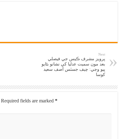
Next
پرويز مشرف ڪيس جي فيصلي
بعد مون سميت عدليا کي نشانو بڻايو
پيو وڃي: چيف جسٽس آصف سعيد
کوسا
Required fields are marked
*