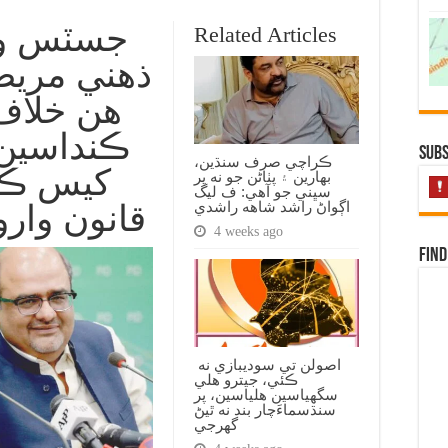
Related Articles
ذهني مريض
هن خلاف
ڪنداسين
Subs
ڪراچي صرف سنڌين،
کيس ڪم
بهارين ۽ پٺاڻن جو نه پر
سڀني جو آهي: ف ليگ
اڳواڻ راشد شاهه راشدي
قانون وارو
4 weeks ago
Find
اصولن تي سوديبازي نه
ڪئي، جيترو هلي
سگهياسين هلياسين، پر
سنڌسماءَچار بند نه ٿيڻ
گهرجي