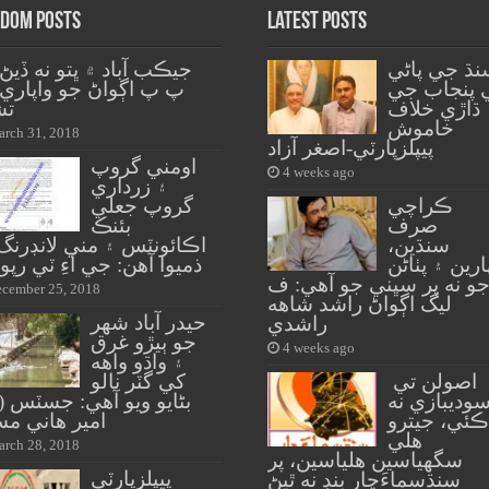
dom Posts
Latest Posts
نڌ جي پاڻي
جيڪب آباد ۾ ڀتو نه ڏيڻ
 پنجاب جي
پ پ اڳواڻ جو واپاري
ڌاڙي خلاف
تش
خاموش
rch 31, 2018
پيپلزپارٽي-اصغر آزاد
اومني گروپ
4 weeks ago
۽ زرداري
ڪراچي
گروپ جعلي
صرف
بئنڪ
سنڌين،
اڪائونٽس ۽ مني لانڊرنگ
ارين ۽ پٺاڻن
ذميوا آهن: جي آءِ ٽي رپ
و نه پر سڀني جو آهي: ف
cember 25, 2018
ليگ اڳواڻ راشد شاهه
حيدر آباد شهر
راشدي
جو ٻيڙو غرق
4 weeks ago
۽ واڌو واهه
اصولن تي
کي گٽر نالو
وديبازي نه
بڻايو ويو آهي: جسٽس ( 
ڪئي، جيترو
امير هاني م
هلي
rch 28, 2018
سگهياسين هلياسين، پر
پيپلزپارٽي
سنڌسماءَچار بند نه ٿيڻ