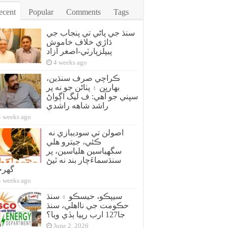
ecent
Popular
Comments
Tags
سنڌ جي پاڻي تي پنجاب جي
ڌاڙي خلاف خاموش
پيپلزپارٽي-اصغر آزاد
4 weeks ago
ڪراچي صرف سنڌين،
بهارين ۽ پٺاڻن جو نه پر
سڀني جو آهي: ف ليگ اڳواڻ
راشد شاهه راشدي
4 weeks ago
اصولن تي سوديبازي نه
ڪئي، جيترو هلي
سگهياسين هلياسين، پر
سنڌسماءَچار بند نه ٿيڻ
گهر
4 weeks ago
سيپڪو، حيسڪو ۽ سنڌ
حڪومت جي نااهلي، سنڌ
جا127 ارب رپيا ٻڏي ويا؟
June 2, 2026