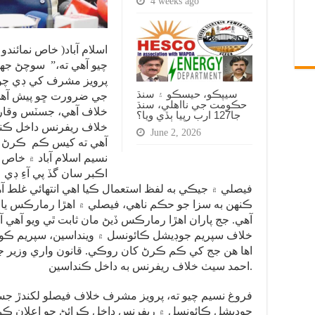
4 weeks ago
اسلام آباد( خاص نمائند
چيو آهي ته،” سوچڻ جهڙ
پرويز مشرف کي ڊي چوڪ
سيپڪو، حيسڪو ۽ سنڌ
جي ضرورت ڇو پيش آهي؟
حڪومت جي نااهلي، سنڌ
خلاف آهي، جسٽس وقار
جا127 ارب رپيا ٻڏي ويا؟
خلاف ريفرنس داخل ڪن
June 2, 2026
آهي ته کيس ڪم ڪرڻ کا
نسيم اسلام آباد ۾ خا
اڪبر سان گڏ پي آءِ ڊي
فيصلي ۾ جيڪي به لفظ استعمال ڪيا اهي انتهائي غلط آ
ڪنهن به سزا جو حڪم ناهي، فيصلي ۾ اهڙا رمارڪس يا 
آهي. جج پاران اهڙا رمارڪس ڏيڻ مان ثابت ٿي ويو آهي آ
خلاف سپريم جوڊيشل ڪائونسل ۾ وينداسين، سپريم ڪو
اها هن جج کي ڪم ڪرڻ کان روڪي. قانون واري وزير 
احمد سيٺ خلاف ريفرنس به داخل ڪنداسين.
فروغ نسيم چيو ته، پرويز مشرف خلاف فيصلو لکندڙ ج
جوڊيشل ڪائونسل ۾ ريفرنس داخل ڪرائڻ جو اعلان ڪر