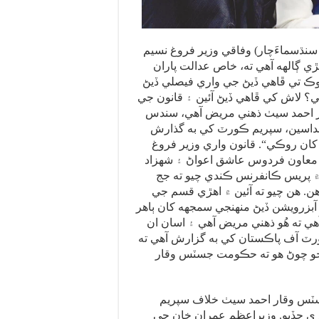
و سنڌسماءَچار) وفاقي وزير فروغ نسيم
ي ڳالهه آهي ته، خاص عدالت پاران
 تي ڦاهي ڏيڻ جي واري فيصلي ڏيڻ
 لاش کي ڦاهي ڏيڻ آئين ۽ قانون جي
 احمد سيٺ ذهني مريض آهي، سندس
داسين، سپريم ڪورٽ کي به گذارش
ن روڪي“. قانون واري وزير فروغ
ص معاون فردوس عاشق اعواڻ ۽ شهزاد
 ۾ پريس ڪانفرنس ڪندي چيو ته جج
هن. هن چيو ته آئين ۾ اهڙي قسم جي
آبزرويشن ڏيڻ منهنجي سمجهه کان ٻاهر
هي ته هُو ذهني مريض آهي ۽ اسان ان
رٽ آف پاڪستان کي به گزارش آهي ته
جو چوڻ هو ته حڪومت جسٽس وقار
سٽس وقار احمد سيٺ خلاف سپريم
ي ڇڏيو. وزيراعظم عمران خان جي