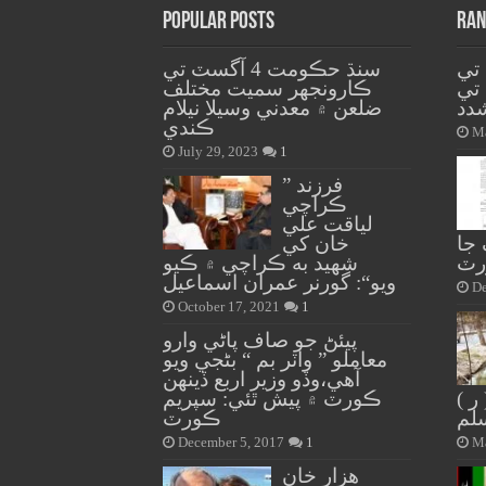
Popular Posts
Ran
 تي
سنڌ حڪومت 4 آگسٽ تي
 تي
ڪارونجهر سميت مختلف
دد
ضلعن ۾ معدني وسيلا نيلام
ڪندي
Ma
July 29, 2023
1
” فرزند
ڪراچي
لياقت علي
 جا
خان کي
ورٽ
شهيد به ڪراچي ۾ ڪيو
ويو“: گورنر عمران اسماعيل
De
October 17, 2021
1
پيئڻ جو صاف پاڻي وارو
معاملو ” واٽر بم “ بڻجي ويو
آهي،وڏو وزير اربع ڏينهن
ر )
ڪورٽ ۾ پيش ٿئي: سپريم
سلم
ڪورٽ
December 5, 2017
1
Ma
هزار خان