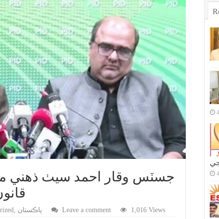
R
جي
قانون
1,016 Views
Leave a comment
پاڪستان
,
rized