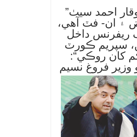
”جسٽس وقار احمد سيٺ
 ۽ ان- فٽ آهي،
 ريفرنس داخل
، سپريم ڪورٽ
 کان روڪي“:
 وزير فروغ نسيم