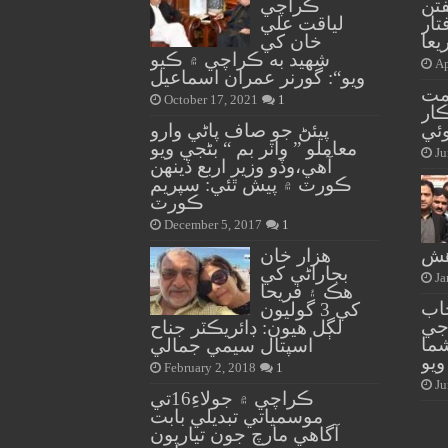
فتن
ڪراچي
ار
لياقت علي
يعا
خان کي
شهيد به ڪراچي ۾ ڪيو
Ap
ويو“: گورنر عمران اسماعيل
مت
October 17, 2021
1
ار
ئي
پيئڻ جو صاف پاڻي وارو
معاملو ” واٽر بم “ بڻجي ويو
Ju
آهي،وڏو وزير اربع ڏينهن
ڪورٽ ۾ پيش ٿئي: سپريم
ڪورٽ
December 5, 2017
1
هش
هزار خان
بجاراڻي کي
Ja
هڪ ۽ فريحا
جاب
کي 3 گوليون
 جي
لڳل هيون: ڊائريڪٽر جناح
ما
اسپتال سيمي جمالي
ويو
February 2, 2018
1
Ju
ڪراچي ۾ جولاءِ16تي
موسمياتي تبديلي بابت
آگاهي مارچ جون تياريون