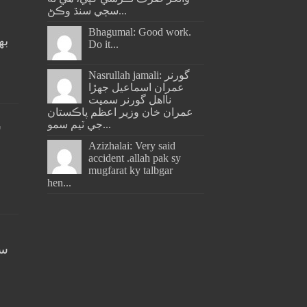
سڄي سنڌ وڪڻ...
Bhagumal: Good work.
به
Do it...
ج
Nasrullah jamali: گورنر
عمران اسماعيل جھڙا
نااهل گورنر سميت
عمران خان وزير اعظم پاڪستان
جي ٽيم سمو...
س
Azizhalai: Very said
accident .allah pak sy
mugfarat ky talbgar
hen...
سن