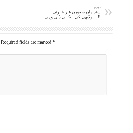
Next
سنڌ مان سمورن غير قانوني
پرڏيهي کي نيڪالي ڏني وڃي…!!
Required fields are marked
*