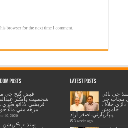
his browser for the next time I comment.
dom Posts
Latest Posts
نڌ جي پاڻي
فيض گنج جي مع
 پنجاب جي
شخصيت ڊاڪٽر عبدالفت
ڌاڙي خلاف
قريشي لاڏاڻو ڪري و
خاموش
مڙهه مٽي ماءُ حو
پيپلزپارٽي-اصغر آزاد
ne 10, 2020
3 weeks ago
سنڌ ۾ ڪرپشن ۽ 