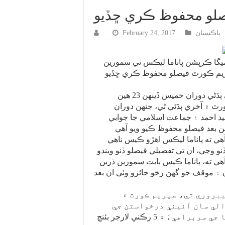
صلو محفوظ ڪري ڇڏيو
پاڪستان
February 24, 2017
يگا ڪرپشن پاناما ليڪس تي سمورين
پريم ڪورٽ فيصلو محفوظ ڪري ڇڏيو
ميگا ڪرپشن ڪيس جي ٻڌڻي دوران خميس ڏينهن 23 هين
رٽ ۾ آخري ٻڌڻي ٿي، جنهن دوران
د احمد ۽ جماعت اسلامي جا جوابي
ي ته پاناما ليڪس اهڙو ڪيس ناهي
 ته، پاناما ڪيس بابت سمورين ڌرين
۽ موقف جو گهڻ رخو جائزو وٺي ان بعد
ن 23 هين فيبروري تي، سپريم ڪورٽ ۾
الي سان آئيني درخواستن جي
ٻڌڻي جسٽس آصف کوسا جي سربراهيءَ ۾ 5 رڪني لارجر بئنچ