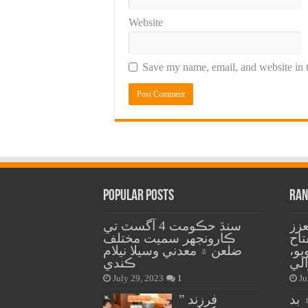
Website
Save my name, email, and website in t
Popular Posts
Ran
زز
سنڌ حڪومت 4 آگسٽ تي
اح
ڪارونجهر سميت مختلف
يو،
ضلعن ۾ معدني وسيلا نيلام
الي
ڪندي
July 29, 2023
1
Ju
بد
” فرزند