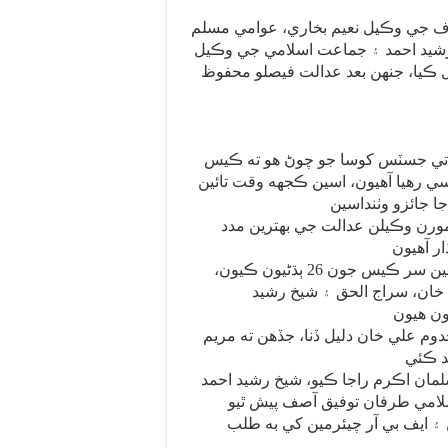
اف جي وڪيل نعيم بخاري، عوامي مسلم
شيد احمد ۽ جماعت اسلامي جي وڪيل
ل ڪيا، جنهن بعد عدالت فيصلو محفوظ
 تي جسٽس کوسا جو چوڻ هو ته ڪيس
 رهيا آهيون، اسين ڪجهه وقت تائين
رن وڪيلن عدالت جي بهترين مدد
پاناما ۾ سپريم ڪورٽ نئين سر ڪيس جون 26 ٻڌڻيون ڪيون،
ان، سراج الحق ۽ شيخ رشيد
م علي خان دليل ڏنا، جڏهن ته مريم
مان اڪرم راجا ڪيو، شيخ رشيد احمد
۽ ايف بي آر چيئرمين کي به طلب