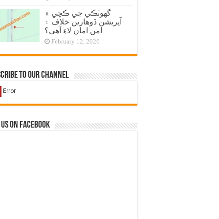
گهوٽڪي جي ڪچي ۾
آپريشن ڏوهارين خلاف ۽
امن امان لاءِ آهي؟
February 12, 2026
cribe to our Channel
 us on Facebook