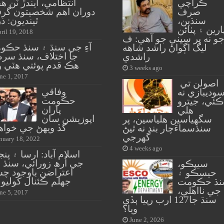
ڪراچي
انتظامي، ايندڙ ٽن ه
صرف
دوران اهم شخصيتون گرفت
سنڌين،
ٿينديون: ذر
ارين ۽ پٺاڻن
ril 19, 2018
و نه پر سڀني جو آهي: ف
آءِ جي سنڌ ۽ سنڌ حڪو
ليگ اڳواڻ راشد شاهه
جا اختلاف، سنڌ سرڪ
راشدي
هڪ قدم پوئتي هٽي و
3 weeks ago
ne 1, 2017
اصولن تي
وفاقي
وديبازي نه
حڪومت
ڪئي، جيترو
پاران
هلي
اپوزيشن سان
سگهياسين هلياسين، پر
گڏ ويهڻ جي خوا
سنڌسماءَچار بند نه ٿيڻ
گهرجي
nuary 18, 2022
4 weeks ago
اسلام آباد: ارسا ۽ پن
جي اُرھ زورائي، سنڌ
سيپڪو،
اعتراضن باوجود چش
حيسڪو ۽
جهلم ڪئنال کوليو 
ڌ حڪومت
جي نااهلي،
ne 5, 2017
سنڌ جا127 ارب رپيا ٻڏي
ويا؟
June 2, 2026