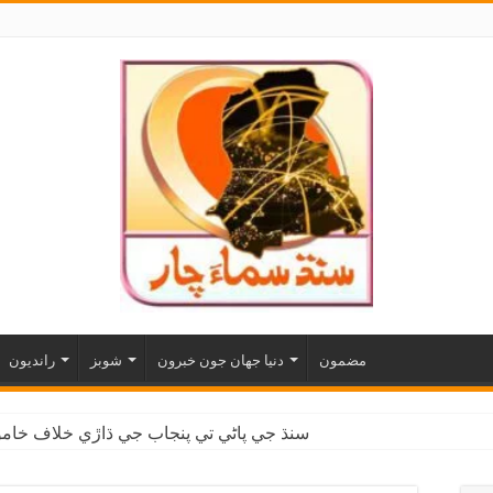
مضمون
دنيا جهان جون خبرون
شوبز
رانديون
سنڌ جي پاڻي تي پنجاب جي ڌاڙي خلاف خاموش