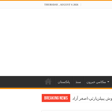
THURSDAY , AUGUST 6 2026
مڪامي خبرون
سنڌ
پاڪستان
Breaking News
 پيپلزپارٽي-اصغر آزاد