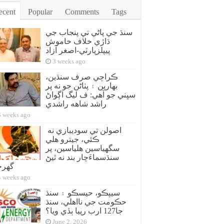
ecent
Popular
Comments
Tags
سنڌ جي پاڻي تي پنجاب جي
ڌاڙي خلاف خاموش
پيپلزپارٽي-اصغر آزاد
3 weeks ago
ڪراچي صرف سنڌين،
بهارين ۽ پٺاڻن جو نه پر
سڀني جو آهي: ف ليگ اڳواڻ
راشد شاهه راشدي
3 weeks ago
اصولن تي سوديبازي نه
ڪئي، جيترو هلي
سگهياسين هلياسين، پر
سنڌسماءَچار بند نه ٿيڻ
گهر
4 weeks ago
سيپڪو، حيسڪو ۽ سنڌ
حڪومت جي نااهلي، سنڌ
جا127 ارب رپيا ٻڏي ويا؟
June 2, 2026