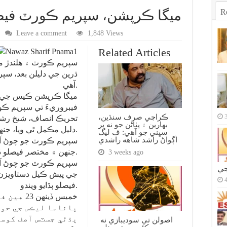
R
ميگا ڪرپشن، سپريم ڪورٽ في
Leave a comment
1,848 Views
Related Articles
سپريم ڪورٽ ۾ هلندڙ م
ڌرين جي دليلن بعد، س
آهي.
فيبروريءَ تي سپريم ڪو
ڪراچي صرف سنڌين،
تحريڪ انصاف، شيخ رشي
بهارين ۽ پٺاڻن جو نه پر
دليل مڪمل ٿي ويا، جنهن بعد فيصلو محفوظ ڪيو ويو آهي.
سڀني جو آهي: ف ليگ
اڳواڻ راشد شاهه راشدي
سپريم ڪورٽ جو چوڻ آه
جنهن ۾ مختصر فيصلو ڏنو وڃي، ان تي تفصيلي فيصلو ڏنو ويندو.
3 weeks ago
سپريم ڪورٽ جو چوڻ آهي
جي
جي پيش ڪيل دستاويزن 
فيصلو ٻڌايو ويندو.
خميس ڏينه
پاناما ليڪس جي حو
اصولن تي سوديبازي نه