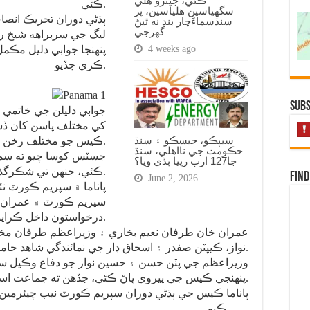
ڪئي، جيترو هلي
ڪئي.
سگهياسين هلياسين، پر
ٻڌڻي دوران تحريڪ انص
سنڌسماءَچار بند نه ٿيڻ
گهرجي
ليگ جي سربراهه شيخ ر
4 weeks ago
پنهنجا جوابي دليل مڪم
ڪري ڇڏيو.
Subs
جوابي دليلن جي خاتمي
کي مختلف پاسن کان ڏسي
سيپڪو، حيسڪو ۽ سنڌ
ڪيس جو مختلف رخن جا جائزو وٺنداسين.
حڪومت جي نااهلي، سنڌ
جسٽس کوسا چيو ته سمو
جا127 ارب رپيا ٻڏي ويا؟
ڪئي، جنهن تي شڪرگذار آهيون.
Find
June 2, 2026
سپريم ڪورٽ ۾ عمران خ
درخواستون داخل ڪرايون هيون.
عمران خان طرفان نعيم بخاري ۽ وزيراعظم طرفان مخدو
نواز، ڪيپٽن صفدر ۽ اسحاق ڊار جي نمائندگي شاهد حامد ڪئي.
وزيراعظم جي پٽن حسن ۽ حسين نواز جو دفاع وڪيل سل
پنهنجي ڪيس جي پيروي پاڻ ڪئي، جڏهن ته جماعت اسلامي طرفان توفيق آصف پيش ٿيو.
پاناما ڪيس جي ٻڌڻي دوران سپريم ڪورٽ نيب چيئرمين 
ڪيو……