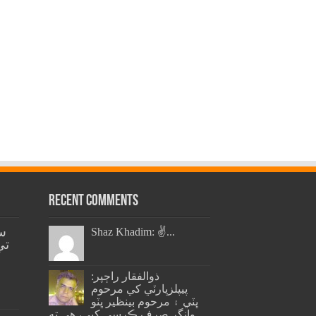
Recent Comments
س
Shaz Khadim: ✌️...
تي
ذوالفقار راڄپر:
پيپلزپارٽي کي مرحوم
ڀٽي ۽ مرحوم بينظير ڀٽو
وانگر صرف ڪرسي کپي، هي ته