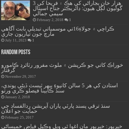
هزار خان بجاراڻي کي هڪ ۽ فريحا کي 3
گوليون لڳل هيون: ڊائريڪٽر جناح اسپتال
سيمي جمالي
February 2, 2018
1
ڪراچي ۾ جولاءِ16تي موسمياتي تبديلي بابت آگاهي
مارچ جون تياريون جاري
July 11, 2023
1
Random Posts
خوراڪ کاتي جو ڪرپشن ۾ ملوث مفرور رٽائرڊ ڪامورو
گرفتار
November 29, 2017
استادن کي هر 5 سالن کانپوءِ ٻيهر ٽيسٽ ڏيڻي پوندي،
سنڌ ڪابينا فيصلو ڪري ورتو
January 2, 2018
سنڌ ترقي پسند پارٽي پاران آپريشن ردالفساد جي
حمايت جو اعلان
February 25, 2017
خيرپور: خيرپور مان اغوا ٿي ويل وڪيل فياض خميساڻي