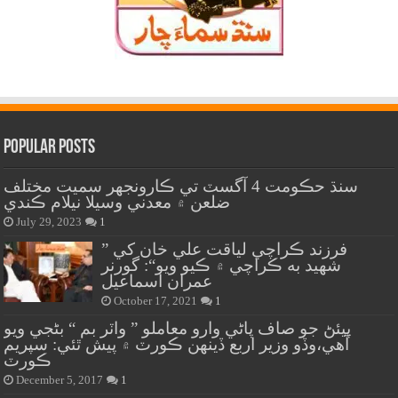
Popular Posts
سنڌ حڪومت 4 آگسٽ تي ڪارونجهر سميت مختلف
ضلعن ۾ معدني وسيلا نيلام ڪندي
July 29, 2023
1
” فرزند ڪراچي لياقت علي خان کي
شهيد به ڪراچي ۾ ڪيو ويو“: گورنر
عمران اسماعيل
October 17, 2021
1
پيئڻ جو صاف پاڻي وارو معاملو ” واٽر بم “ بڻجي ويو
آهي،وڏو وزير اربع ڏينهن ڪورٽ ۾ پيش ٿئي: سپريم
ڪورٽ
December 5, 2017
1