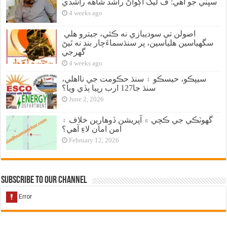
سڀني جو آهي: ف ليگ اڳواڻ راشد شاهه راشدي
4 weeks ago
اصولن تي سوديبازي نه ڪئي، جيترو هلي
سگهياسين هلياسين، پر سنڌسماءَچار بند نه ٿيڻ
گهرجي
4 weeks ago
سيپڪو، حيسڪو ۽ سنڌ حڪومت جي نااهلي،
سنڌ جا127 ارب رپيا ٻڏي ويا؟
June 2, 2026
گهوٽڪي جي ڪچي ۾ آپريشن ڏوهارين خلاف ۽
امن امان لاءِ آهي؟
February 12, 2026
Subscribe to our Channel