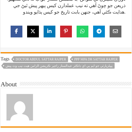
ذريعن جو چوڻ آهي ته نيب عملدارن کيس ٻيهر پيش ٿيڻ جي
هدايت ڪئي آهي، جنهن بابت تاريخ جو کيس ٻڌايو ويندو.
Tags
DOCTOR ABDUL SATTAR RAJPER
PPP MPA DR SATTAR RAJPER
پيپلزپارٽي جو ايم پي اي ڊاڪٽر عبدالستار راڄپر ڪرپشن الزامن هيٺ نيب وٽ پيش
About