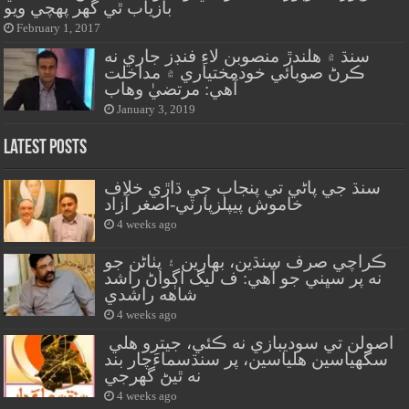
بازياب ٿي گهر پهچي ويو
February 1, 2017
سنڌ ۾ هلندڙ منصوبن لاءِ فنڊز جاري نه
ڪرڻ صوبائي خودمختياري ۾ مداخلت
آهي: مرتضيٰ وهاب
January 3, 2019
Latest Posts
سنڌ جي پاڻي تي پنجاب جي ڌاڙي خلاف
خاموش پيپلزپارٽي-اصغر آزاد
4 weeks ago
ڪراچي صرف سنڌين، بهارين ۽ پٺاڻن جو
نه پر سڀني جو آهي: ف ليگ اڳواڻ راشد
شاهه راشدي
4 weeks ago
اصولن تي سوديبازي نه ڪئي، جيترو هلي
سگهياسين هلياسين، پر سنڌسماءَچار بند
نه ٿيڻ گهرجي
4 weeks ago