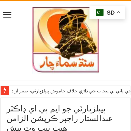
SD
ي پاڻي تي پنجاب جي ڌاڙي خلاف خاموش پيپلزپارٽي-اصغر آزاد
پيپلزپارٽي جو ايم پي اي ڊاڪٽر
عبدالستار راڄپر ڪرپشن الزامن
هيٺ نيب وٽ پيش