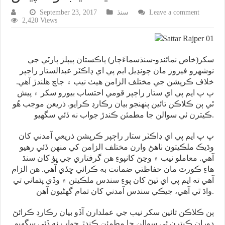
Leave a comment
سنڌ
September 23, 2017
2,420 Views
سکر(خاص نمائندو-سنڌسماءَچار) پاڪستان پيپلز پارٽي جي
نوشهرو فيروز مان چونڊيل ايم پي اي ڊاڪٽر عبدالستار راڄپر
خلاف ڪرپشن جي مختلف الزامن هيٺ نيب ۾ جاچ هلندڙ آهي.
پ پ ايم پي اي ستار راڄپر قومي احتساب بيورو سکر ۾ پيش
ٿي ٻن ڪلاڪن تائين پنهنجو بيان رڪارڊ ڪرايو. ذريعن موجب هُو
ڪيترن ئي سوالن جا مطمئن ڪندڙ جواب نه ڏئي سگهيو.
پ پ ايم پي اي ڊاڪٽر ستار راڄپر ڪرپشن ذريعي آمدني کان
وڌيڪ ملڪيتون ٺاهڻ وارن مختلف الزامن کي منهن ڏئي رهيو
آهي. معاملو نيب ۾ وڃڻ کانپوءِ هن گرفتاري جي ڀؤ کان سنڌ
هاءِ ڪورٽ مان حفاظتي ضمانت به ڪرائي ڇڏي آهي. هن الزام
آهي ته ايم پي اي ٿيڻ کان پوءِ سندس ملڪيتن ۾ وڏي پئماني تي
واڌ ٿي آهي، جيڪي سندس آمدني کان تمام گهڻيون آهن.
ٻن ڪلاڪن تائين سکر نيب جي عملدارن آڏو بيان رڪارڊ ڪرائڻ
دوران ڪيترن ئي سوالن جا مطمئن ڪندڙ جواب نه ڏئي سگهيو.