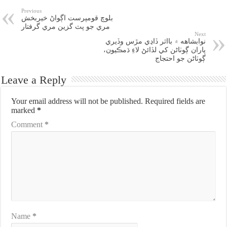
Previous
بلوچ قومپرست اڳواڻ خيربخش
مري جو پٽ گزين مري گرفتار
Next
نوابشاهه ۾ بااثر ڏاڍي مڙس وڏيري
پاران ڳوٺاڻن کي لڏائڻ لاءِ ڌمڪيون،
ڳوٺاڻن جو احتجاج
Leave a Reply
Your email address will not be published.
Required fields are
marked
*
Comment
*
Name
*