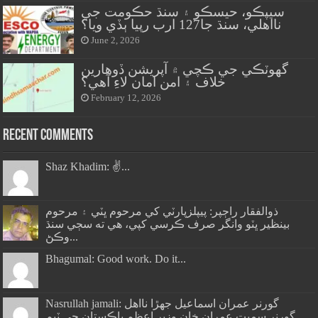
سيپڪو، حيسڪو ۽ سنڌ حڪومت جي
نااهلي، سنڌ جا127 ارب رپيا ٻڏي ويا؟
June 2, 2026
گهوٽڪي جي ڪچي ۾ آپريشن ڏوهارين
خلاف ۽ امن امان لاءِ آهي؟
February 12, 2026
Recent Comments
Shaz Khadim: ✌️...
ذوالفقار راڄپر: پيپلزپارٽي کي مرحوم ڀٽي ۽ مرحوم
بينظير ڀٽو وانگر صرف ڪرسي کپي، هي ته سڄي سنڌ
وڪڻ...
Bhagumal: Good work. Do it...
Nasrullah jamali: گورنر عمران اسماعيل جھڙا نااهل
گورنر سميت عمران خان وزير اعظم پاڪستان جي ٽيم