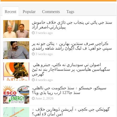
Recent
Popular
Comments
Tags
سنڌ جي پاڻي تي پنجاب جي ڌاڙي خلاف خاموش
پيپلزپارٽي-اصغر آزاد
3 weeks ago
ڪراچي صرف سنڌين، بهارين ۽ پٺاڻن جو نه پر
سڀني جو آهي: ف ليگ اڳواڻ راشد شاهه راشدي
3 weeks ago
اصولن تي سوديبازي نه ڪئي، جيترو هلي
سگهياسين هلياسين، پر سنڌسماءَچار بند نه ٿيڻ
گهرجي
4 weeks ago
سيپڪو، حيسڪو ۽ سنڌ حڪومت جي نااهلي،
سنڌ جا127 ارب رپيا ٻڏي ويا؟
June 2, 2026
گهوٽڪي جي ڪچي ۾ آپريشن ڏوهارين خلاف ۽
امن امان لاءِ آهي؟