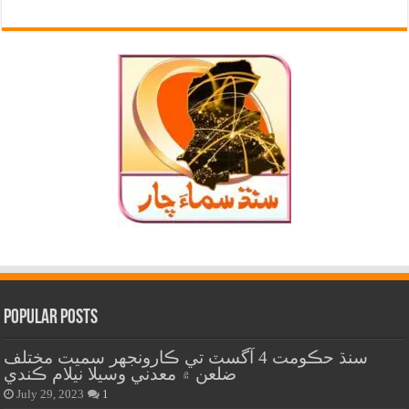
Popular Posts
سنڌ حڪومت 4 آگسٽ تي ڪارونجهر سميت مختلف
ضلعن ۾ معدني وسيلا نيلام ڪندي
July 29, 2023
1