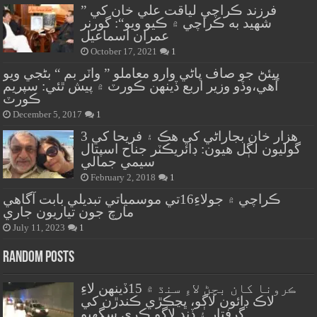
” فرزند ڪراچي لياقت علي خان کي
شهيد به ڪراچي ۾ ڪيو ويو“: گورنر
عمران اسماعيل
October 17, 2021
1
پيئڻ جو صاف پاڻي وارو معاملو ” واٽر بم “ بڻجي ويو
آهي،وڏو وزير اربع ڏينهن ڪورٽ ۾ پيش ٿئي: سپريم
ڪورٽ
December 5, 2017
1
هزار خان بجاراڻي کي هڪ ۽ فريحا کي 3
گوليون لڳل هيون: ڊائريڪٽر جناح اسپتال
سيمي جمالي
February 2, 2018
1
ڪراچي ۾ جولاءِ16تي موسمياتي تبديلي بابت آگاهي
مارچ جون تياريون جاري
July 11, 2023
1
Random Posts
ڪرونا کان بچڻ لاءِ سنڌ ۾ 15ڏينهن لاءِ
لاڪ ڊائون لاڳو، ڀڃڪڙي ڪندڙن کي
گرفتار ۽ ڏنڊ لاڳو ڪري سگهبو