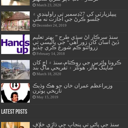
March 23, 2020
پيپلزپارٽي کي 27ڊسمبر تي راولپنڊي ۾
جلسو ڪرڻ جي اجازت نه ملي
December 24, 2019
سنڌ سرڪار اڻ سڌي طرح ” بهتر تعليم
ڏيڻ اسان کان زور آهي“ جي پاليسي تي
زروائتو ڪم شورع ڪري ڇڏيو
February 14, 2018
ڪرونا وائرس جي روڪٿام،سنڌ ۾ اڄ کان
شاپنگ مالز، هوٽلز ۽ تفريحي ماڳ بند
March 18, 2020
وزيراعظم عمران خان جو هڪ وڌيڪ
تاريخي يوٽرن
May 15, 2019
Latest Posts
سنڌ جي پاڻي تي پنجاب جي ڌاڙي خلاف