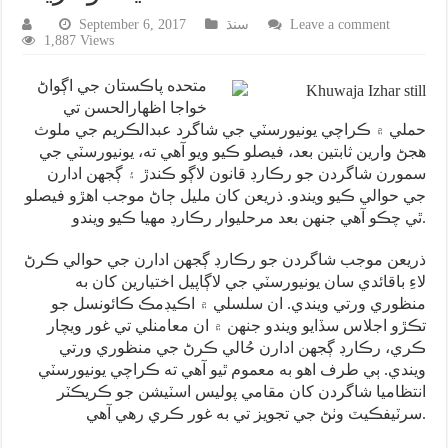
Leave a comment
سنڌ
September 6, 2017
1,887 Views
متحده پاڪستان جي اڳواڻ
خواجا اظهارالحسن تي
حملي ۾ ڪراچي يونيورسٽي جي شاگرد عبدالڪريم جي ملوث
هجڻ وارين ثابتين بعد، فيصلو ڪيو ويو آهي ته، يونيورسٽي جي
سمورن شاگردن جو رڪارڊ قانون لاڳو ڪندڙ ۽ ڳجهن ادارن
جي حوالي ڪيو ويندو. ذريعن کان مليل ڄاڻ موجب اهڙو فيصلو
ٿي چڪو آهي جنهن بعد مرحليوار رڪارڊ مهيا ڪيو ويندو.
ذريعن موجب شاگردن جو رڪارڊ ڳجهن ادارن جي حوالي ڪرڻ
لاءِ باقائدي سان يونيورسٽي جي لاڳاپيل اختيارين کان به
منظوري ورتي ويندي. ان سلسلي ۾ اڪيڊمڪ ڪائونسل جو
تڪڙو اجلاس سڏايو ويندو جنهن ۾ ان معامنلي تي غور ويچار
ڪري، رڪارڊ ڳجهن ادارن حُالي ڪرڻ جي منظوري ورتي
ويندي. ٻي طرف اهو به معموم ٿيو آهي ته ڪراچي يونيورسٽي
انتظاميا شاگردن کان مقامي پوليس اسٽيشن جو ڪريڪٽر
سرٽيفڪيٽ وٺڻ جي تجويز تي به غور ڪري رهي آهي.