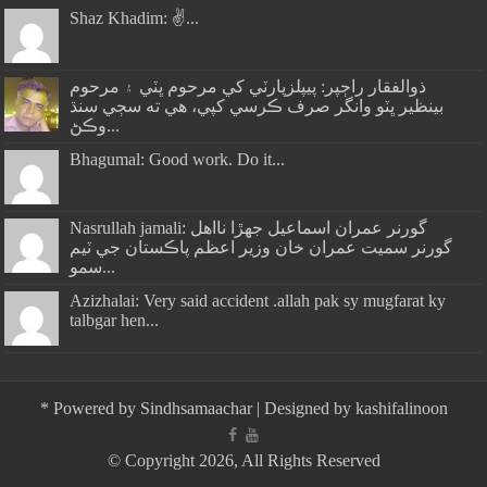
Shaz Khadim: ✌️...
ذوالفقار راڄپر: پيپلزپارٽي کي مرحوم ڀٽي ۽ مرحوم
بينظير ڀٽو وانگر صرف ڪرسي کپي، هي ته سڄي سنڌ
وڪڻ...
Bhagumal: Good work. Do it...
Nasrullah jamali: گورنر عمران اسماعيل جھڙا نااهل
گورنر سميت عمران خان وزير اعظم پاڪستان جي ٽيم
سمو...
Azizhalai: Very said accident .allah pak sy mugfarat ky
talbgar hen...
*
Powered by
Sindhsamaachar
| Designed by
kashifalinoon
© Copyright 2026, All Rights Reserved