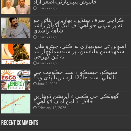
خاموش پيپلزپارٽي-اصغر آزاد
3 weeks ago
ڪراچي صرف سنڌين، بهارين ۽ پٺاڻن جو
نه پر سڀني جو آهي: ف ليگ اڳواڻ راشد
شاهه راشدي
3 weeks ago
اصولن تي سوديبازي نه ڪئي، جيترو هلي
سگهياسين هلياسين، پر سنڌسماءَچار بند
نه ٿيڻ گهرجي
4 weeks ago
سيپڪو، حيسڪو ۽ سنڌ حڪومت جي
نااهلي، سنڌ جا127 ارب رپيا ٻڏي ويا؟
June 2, 2026
گهوٽڪي جي ڪچي ۾ آپريشن ڏوهارين
خلاف ۽ امن امان لاءِ آهي؟
February 12, 2026
Recent Comments