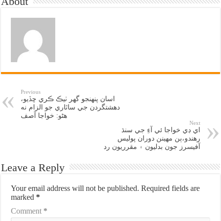
About
Previous
اسان پنهنجو گهر ٺيڪ ڪري ڇڏيو،
دهشتگردن جي ساٿاري جو الزام نه
هڻو: خواجا آصف
Next
اي ڊي خواجا ئي آءِ جي سنڌ
رهندو،ٻن مهينن دوران پوليس
آفيسرز جون بدليون ۽ مقرريون رد
Leave a Reply
Your email address will not be published.
Required fields are
marked
*
Comment
*