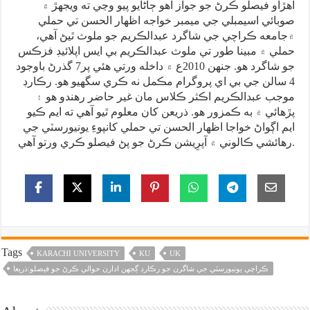
اهڙاو فيصلو ڪرڻ جو جواز اهو ڄاڻايو پيو وڃي ته ويجهڙ ۾
صوبائي اسيمبلي جي ميمبر خواجه اظهار الحسن تي حملي
۾جامعه ڪراچي جي شاگرد عبدالڪريم جو ملوث ٿيڻ آهي،
حملي ۾ مبينا طور تي ملوث عبدالڪريم بي ايس اپلائيڊ فزڪس
جو شاگرد هو. جنهن 2010ع ۾ داخله ورتي هئي پر7 گذرڻ باوجود
4 سالن جي بي اي پروگرام مڪمل نه ڪري سگهيو هو. رڪارڊ
موجب عبدالڪريم اڪثر ڪلاس مان غير حاضر رهندو هو ۽
پڙهائي ۾ به ڪمزور هو. ذريعن کان معلوم ٿيو آهي ته ايم ڪيو
ايم اڳواڻ خواجا اظهار الحسن تي حملي کانپوءِ يونيورسٽي جي
رهائشي ڪالوني ۾ آپرِيشن ڪرڻ جو پڻ فيصلو ڪري ورتو آهي.
Tags
KARACHI UNIVERSITY
KU
UK
ڪراچي يونيورسٽي جي شاگرن جو رڪارڊ ڳجهن ادارن حوالي ڪرڻ جو فيصلو:ذريعا