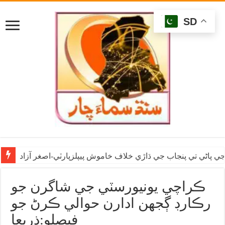
SD
ي پاڻي تي پنجاب جي ڌاڙي خلاف خاموش پيپلزپارٽي-اصغر آزاد
ڪراچي يونيورسٽي جي شاگرن جو
رڪارڊ ڳجهن ادارن حوالي ڪرڻ جو
فيصلو:ذريعا