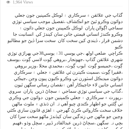
1,964 Views
گڏاپ جي علائقن ۾ سرڪاري ۽ لوڪل ڪمپنين جون جعلي
دوائون وڪرو ٿيڻ جو انڪشاف ،تفصيل موجب سياسي توڙي
سماجي اڳواڻن پاران لوڪل ڪمپينن جون جعلي دائون ۽
وڪرو ڪندڙ انساني قيمتي جانن سان کيندڙ کي انسانيت جا
دشمن قرار ، ڏيندي کين سخت کان سخت سزا ڏيڻ جو مطالبو
ڪيو
ڪراچي ضلعي اولھ ،جي يوسي 31۽ يوسي38جي ٻھراڙي توڙي
شھري علائقن گڏاپ ،جھونجار ،بروھي ڳوت لاسي ڳوٺ ،يوسف
ڳوت ،خميسو ڳوٺ ايوب ڳوٺ، ،محمدي محلا ،وزير بروھي
،فقيرا ڳوت ،سميت ڪيترن ئي علائقن ۾ جعلي ۽ سرڪاري
دوائون ميڊيڪل اسٽورن تي وڪرو ڪيون پيون وڃن ،جيڪي
انساني جانين لاء حاڃيڪار آھن ۽نقصان رسائي سگھن ٿيون
،گڏاپ جي سياسي توڙي سماجي ۽ سڄاڻ ڌرين پاران سروي
،رپورٽ ۾ سرڪاري ۽ جعلي ڪمپنين جون دوائون جي وڪري
تي ڳڻتي جو اظھار ڪندي چيو آھي تہ ان ڌنڌي ۾ ملوث ماڻھن
خلاف سخت ڪاروائي ڪرڻ گھرجي ۽ اھڙي قانون سازي ڪئي
وڃين جو ماڻھن جي زندگين سان کيڏندڙ ماڻھو سخت سزا کان
بچي نہ سگھن ،سڄاڻ ڌرين عبدالقادر ڏيپر ، سچل وڌو ،فھيم