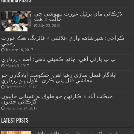
Random Posts
لاڙڪاڻي مان پرڻيل عورت بيهوشي جي
حالت ۾ هٿ
July 25, 2019
ڪراچي: شيرشاهه واري علائقي ۾ فائرنگ، هڪ عورت
زخمي
January 18, 2017
پ پ پارٽي آھي، چانھ ڪمپني ناهي: آصف زرداري
March 6, 2017
آبادگار فصل ساڙي رهيا آهن، حڪومت آبادگارن جو
معاشي قتل پئي ڪري: بلاول ڀٽو زرداري
December 28, 2017
جيڪب آباد ۾ ڪارنهن جو طوق ٻه انساني جانيون
ڳڙڪائي ڇڏيون
September 24, 2017
Latest Posts
سنڌ جي پاڻي تي پنجاب جي ڌاڙي خلاف