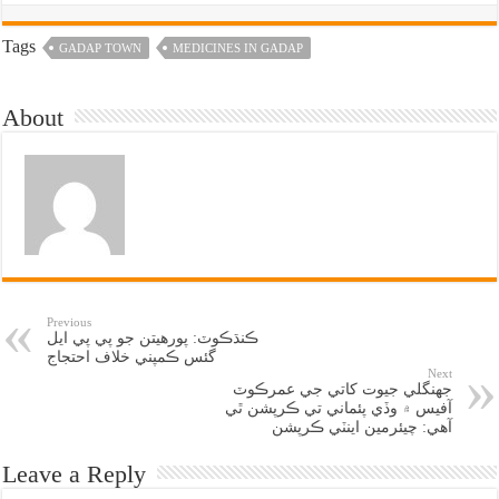
Tags
GADAP TOWN
MEDICINES IN GADAP
About
Previous
ڪنڌڪوٽ: پورهيتن جو پي پي ايل
گئس ڪمپني خلاف احتجاج
Next
جهنگلي جيوت کاتي جي عمرڪوٽ
آفيس ۾ وڏي پئماني تي ڪرپشن ٿي
آهي: چيئرمين اينٽي ڪرپشن
Leave a Reply