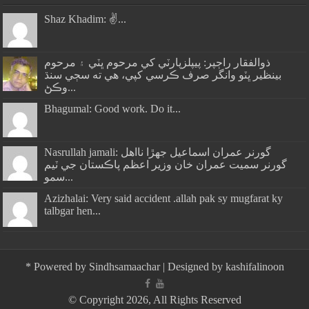
Shaz Khadim: ✌️...
ذوالفقار راڄپر: پيپلزپارٽي کي مرحوم ڀٽي ۽ مرحوم
بينظير ڀٽو وانگر صرف ڪرسي کپي، هي ته سڄي سنڌ
وڪڻ...
Bhagumal: Good work. Do it...
Nasrullah jamali: گورنر عمران اسماعيل جھڙا نااهل
گورنر سميت عمران خان وزير اعظم پاڪستان جي ٽيم
سمو...
Azizhalai: Very said accident .allah pak sy mugfarat ky
talbgar hen...
*
Powered by
Sindhsamaachar
| Designed by
kashifalinoon
© Copyright 2026, All Rights Reserved