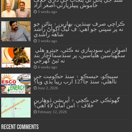
خاموش پيپلزپارٽي-اصغر آزاد
3 weeks ago
ڪراچي صرف سنڌين، بهارين ۽ پٺاڻن جو
نه پر سڀني جو آهي: ف ليگ اڳواڻ راشد
شاهه راشدي
3 weeks ago
اصولن تي سوديبازي نه ڪئي، جيترو هلي
سگهياسين هلياسين، پر سنڌسماءَچار بند
نه ٿيڻ گهرجي
4 weeks ago
سيپڪو، حيسڪو ۽ سنڌ حڪومت جي
نااهلي، سنڌ جا127 ارب رپيا ٻڏي ويا؟
June 2, 2026
گهوٽڪي جي ڪچي ۾ آپريشن ڏوهارين
خلاف ۽ امن امان لاءِ آهي؟
February 12, 2026
Recent Comments