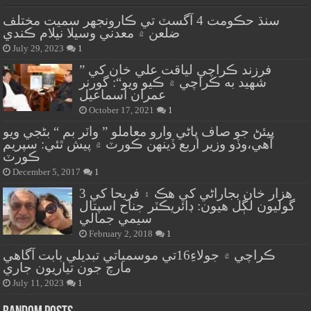
سنڌ حڪومت 4 آگسٽ تي ڪارونجهر سميت مختلف
ضلعن ۾ معدني وسيلا نيلام ڪندي
July 29, 2023
1
” فرزند ڪراچي لياقت علي خان کي
شهيد به ڪراچي ۾ ڪيو ويو“: گورنر
عمران اسماعيل
October 17, 2021
1
پيئڻ جو صاف پاڻي وارو معاملو ” واٽر بم “ بڻجي ويو
آهي،وڏو وزير اربع ڏينهن ڪورٽ ۾ پيش ٿئي: سپريم
ڪورٽ
December 5, 2017
1
هزار خان بجاراڻي کي هڪ ۽ فريحا کي 3
گوليون لڳل هيون: ڊائريڪٽر جناح اسپتال
سيمي جمالي
February 2, 2018
1
ڪراچي ۾ جولاءِ16تي موسمياتي تبديلي بابت آگاهي
مارچ جون تياريون جاري
July 11, 2023
1