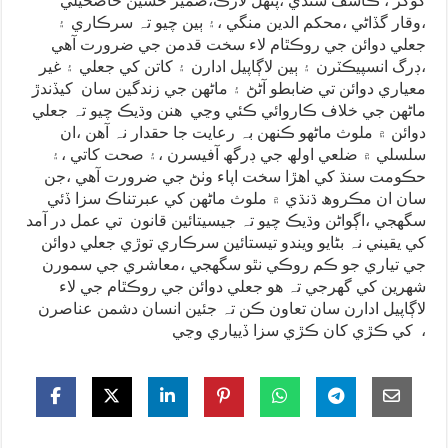
کوکر ، ڪاشف سنڌي ،پنھل لاڙڪ،ضمير حسين خاصخيلي
،وقار گڏاڻي ،محکم الدين منگي ،۽ ٻين چيو تہ سرڪاري ۽
جعلي دوائن جي روڪٿام لاء سخت قدمن جي ضرورت آھي
،ڊرگ انسپيڪٽرن ۽ ٻين لاڳاپيل ادارن ۽ کاتن کي جعلي ۽ غير
معياري دوائن تي ضابطو آڻڻ ۽ ماڻھن جي زندگين سان کيڏندڙ
ماڻھن جي خلاف ڪاروائي ڪئي وڃي ھنن وڌيڪ چيو تہ جعلي
دوائن ۾ ملوث ماڻھو ڪنھن بہ رعايت جا حقدار نہ آھن ،ان
سلسلي ۾ ضلعي اولھ جي ڊرگھ آفيسرن ،۽ صحت کاتي ،۽
حڪومت سنڌ کي اھڙا سخت اپاء وٺڻ جي ضرورت آھي ،جن
سان ان مڪروھ ڌنڌي ۾ ملوث ماڻھن کي عبرتناڪ سزا ڏئي
سگھجي ،اڳواڻن وڌيڪ چيو تہ جيسيتائين قانون تي عمل در آمد
کي يقيني نہ بڻايو ويندو تيستائين سرڪاري توڙي جعلي دوائن
جي تياري جو ڪم روڪي نٿو سگھجي ،معاشري جي سمورن
شھرين کي گھرجي تہ ھو جعلي دوائن جي روڪٿام جي لاء
لاڳاپيل ادارن سان تعاون ڪن تہ جئين انسان دشمن عناصرن
کي ڪڙي کان ڪڙي سزا ڏيياري وڃي ،