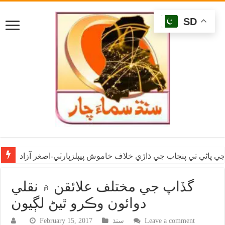
SD
ي پاڻي تي پنجاب جي ڌاڙي خلاف خاموش پيپلزپارٽي-اصغر آزاد
گڏاپ جي مختلف علائقن ۾ نقلي
دوائون وڪرو ٿيڻ لڳيون
Leave a comment
سنڌ
February 15, 2017