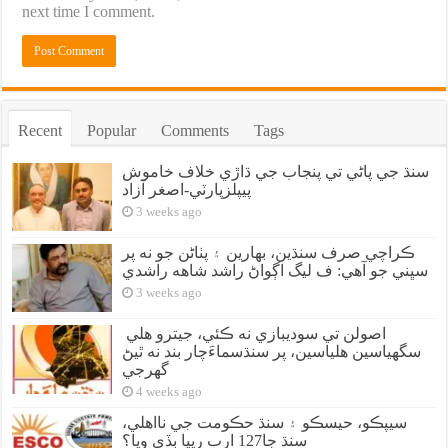
next time I comment.
Recent
Popular
Comments
Tags
سنڌ جي پاڻي تي پنجاب جي ڌاڙي خلاف خاموش
پيپلزپارٽي-اصغر آزاد
3 weeks ago
ڪراچي صرف سنڌين، بهارين ۽ پٺاڻن جو نه پر
سڀني جو آهي: ف ليگ اڳواڻ راشد شاهه راشدي
3 weeks ago
اصولن تي سوديبازي نه ڪئي، جيترو هلي
سگهياسين هلياسين، پر سنڌسماءَچار بند نه ٿيڻ
گهرجي
4 weeks ago
سيپڪو، حيسڪو ۽ سنڌ حڪومت جي نااهلي،
سنڌ جا127 ارب رپيا ٻڏي ويا؟