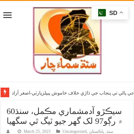
SD
ي پاڻي تي پنجاب جي ڌاڙي خلاف خاموش پيپلزپارٽي-اصغر آزاد
60سيڪڙو آدمشماري مڪمل، سنڌ
۾ رڳو97 لک گهر جيو ٽيگ ٿي سگهيا
سنڌ
,
پاڪستان
,
Uncategorized
March 25, 2023