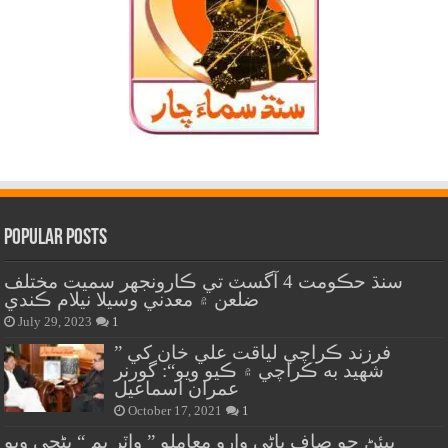
Popular Posts
سنڌ حڪومت 4 آگسٽ تي ڪارونجهر سميت مختلف
ضلعن ۾ معدني وسيلا نيلام ڪندي
July 29, 2023
1
” فرزند ڪراچي لياقت علي خان کي
شهيد به ڪراچي ۾ ڪيو ويو“: گورنر
عمران اسماعيل
October 17, 2021
1
پيئڻ جو صاف پاڻي وارو معاملو ” واٽر بم “ بڻجي ويو