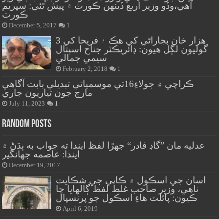
آهي،وڏو وزير اربع ڏينهن ڪورٽ ۾ پيش ٿئي: سپريم
ڪورٽ
December 5, 2017
1
هزار خان بجاراڻي کي هڪ ۽ فريحا کي 3
گوليون لڳل هيون: ڊائريڪٽر جناح اسپتال
سيمي جمالي
February 2, 2018
1
ڪراچي ۾ جولاءِ16تي موسمياتي تبديلي بابت آگاهي
مارچ جون تياريون جاري
July 11, 2023
1
Random Posts
عدليه مان ”گاڊ فادر“ جهڙا لفظ ايندا ته جواب به ٻڌڻ ۾
ايندا: عاصمه جهانگير
December 19, 2017
اسان جي اسڪول ۾ ڪاپي جي شڪايت
ناهي، وزير صاحب غلط لفظ ڳالهايا ڇا
ڪيون: پائلٽ هاءِ اسڪول جو پرنسپال
April 6, 2019