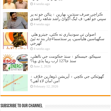
4 weeks ago
ڪراچي صرف سنڌين، بهارين ۽ پٺاڻن جو نه پر
سڀني جو آهي: ف ليگ اڳواڻ راشد شاهه راشدي
4 weeks ago
اصولن تي سوديبازي نه ڪئي، جيترو هلي
سگهياسين هلياسين، پر سنڌسماءَچار بند نه ٿيڻ
گهرجي
4 weeks ago
سيپڪو، حيسڪو ۽ سنڌ حڪومت جي نااهلي،
سنڌ جا127 ارب رپيا ٻڏي ويا؟
June 2, 2026
گهوٽڪي جي ڪچي ۾ آپريشن ڏوهارين خلاف ۽
امن امان لاءِ آهي؟
February 12, 2026
Subscribe to our Channel