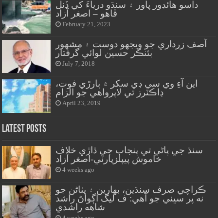
داسو هائڊور پاور ۽ سنڌو درياءَ کي ڏنل
ڦاهو – اصغر آزاد
February 21, 2023
آصف زرداري جو ويجهو دوست ۽ مشهور
بئنڪر حسين لوائي گرفتار
July 7, 2018
اين آءِ وي سي ڊي سکر ۾ ٻارڙي فوت،
ڊاڪٽرز تي لاپرواهي جو الزام
April 23, 2019
Latest Posts
سنڌ جي پاڻي تي پنجاب جي ڌاڙي خلاف
خاموش پيپلزپارٽي-اصغر آزاد
4 weeks ago
ڪراچي صرف سنڌين، بهارين ۽ پٺاڻن جو
نه پر سڀني جو آهي: ف ليگ اڳواڻ راشد
شاهه راشدي
4 weeks ago