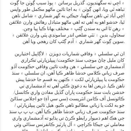
۾ اچي نه سگهنديون. گذريل برساتن ۽ ٻوڏ سبب ڳوٺن جا ڳوٺ
تباهه ٿي ويا، انهن ڳوٺن ۾ به اڃا تائين ماڻهو مڪمل طور واپس
اچي آباد ٿي ناهن سگهيا، جيڪي به گهر شماري ۾ شامل ناهن
ٿيا، خدشو اهو به آهي ته اهي ماڻهو متبادل رهائش وارن علائقن
۾ رهن ٿا اتي به سندن ڳڻپ ۾ مختلف بهانا ڪيا پيا وڃن.
سجاول، بدين ۽ ٺٽي ضلعي اندر سامونڊي پٽي وارن علائقن ۾
سوين ڳوٺ گهر شماري ۽ آدم ڳڻپ کان رهجي ويا آهن.
ان ئي سلسلي ۾ وفاقي شماريات ڊويزن ۽ لاڳاپيل اختيارين
کان مليل ڄاڻ موجب سنڌ حڪومت/ پيپلزپارٽي تڪراري
آدمشماري جي سلسلي ۾ هن وقت تائين وفاقي حڪومت آڏو
صرف زباني ڪلامي خدشا ظاهر ڪيا آهن، ان سلسلي ۾ سنڌ
حڪومت يا پيپلزپارٽي لکت ۾ ڪنهن به قسم جا خدشا پيش
ناهن ڪيا. ذريعن اها به دعويٰ ڪئي آهي ته آدمشماري تي
خدشن بابت سنڌ حڪومت پاران گڏيل مفادن واري ڪانسل/
ڪائونسل آف ڪامن انٽريسٽ (سي سي آءِ) جو اجلاس سڏائڻ
جو به لکت يا زباني مطالبو ناهي ڪيو، هيل تائين پيپلزپارٽي /
سنڌ حڪومت صرف زباني خدشا ظاهر ڪيا آهن. پ پ پ سنڌ
جي هڪ اهم ذميوار رابطو ڪرڻ تي ٻڌايو ته آدمشماري واري
معاملي تي جيڪا ڪراچي ۾ آل پارٽيز ڪانفرنس سڏائي وئي
هئي، ان جي پڌرنامي جي بنياد تي ڪو به ياداشنامو وفاقي