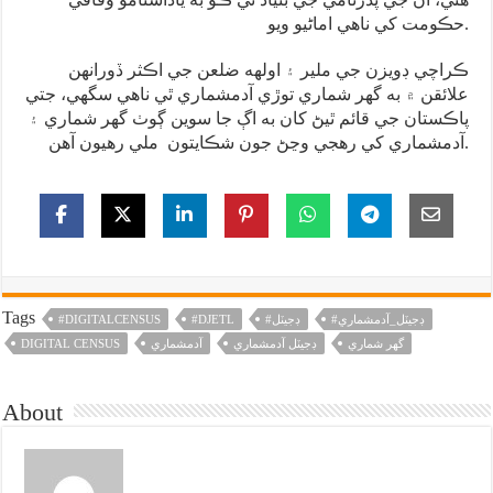
حڪومت کي ناهي اماڻيو ويو.
ڪراچي ڊويزن جي ملير ۽ اولهه ضلعن جي اڪثر ڏورانهن
علائقن ۾ به گهر شماري توڙي آدمشماري ٿي ناهي سگهي، جتي
پاڪستان جي قائم ٿيڻ کان به اڳ جا سوين ڳوٺ گهر شماري ۽
آدمشماري کي رهجي وڃڻ جون شڪايتون ملي رهيون آهن.
Tags
#ڊجيٽل_آدمشماري
#ڊجيٽل
#DJETL
#DIGITALCENSUS
گهر شماري
ڊجيٽل آدمشماري
آدمشماري
DIGITAL CENSUS
About