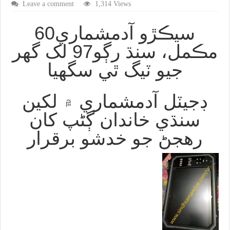
Leave a comment
1,314 Views
60سيڪڙو آدمشماري
مڪمل، سنڌ رڳو97 لک گهر
جيو ٽيگ ٿي سگهيا
ڊجيٽل آدمشماري ۾ لکين
سنڌي خاندان ڳڻپ کان
رهجڻ جو خدشو برقرار