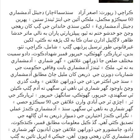
ڪراچي ( رپورٽ: اصغر آزاد سنڌسماءَچار) ڊجيٽل آدمشماري
60 سيڪڙو مڪمل، ملڪي آئين جي ابتڙ ٿيندڙ ستين ۽ پهرين
ڊجيٽل آدمشماريءَ ۾ لکين سنڌي خاندانن جي ڳپ کان رهجي
وڃڻ جو خدشو ختم نه ٿيو، پيپلزپارٽي پاران به نالي ماتر خدشا
ظاهر، لاڳاپيل ادارن سان ڪا به لک پڙهه نه ڪئي، لکين
غيرقانوني طور ترسيل پرڏيهي ڳڻپ ۾ شامل، ڪراچي، ٺٽو،
بدين، ٿرپارڪر، گهوٽڪي، خيرپور قمبر شهدادڪوٽ، دادو سميت
مختلف ضلعن جا ڏورانهن علائقن ۾ گهر شماري ۽ آدمشماري
به نه ٿي. ملڪ ۾ ٿيندڙ آدمشماري بابت وفاقي حڪومت جي
شماريات ڊويزن جي ذريعن کان مليل ڄاڻ مطابق آدمشماري
۾ سنڌ جي اڪثر ص:عن جي ڏورانهن علائقن ۾ وقت گذري
وڃڻ باوجود گهر شماري ئي ناهي ٿي سگهي ته آدم ڳڻپ ڪيئن
ٿي سگهندي، خيرپور، گهوٽڪي، سانگهڙ، خيرپور ۽ ٿرپارڪر جي
ٿر ۽ اڇڙي ٿر جي آبادي وارن علائقن جي 90 سيڪڙو حصي ۾
گهر شماري به ناهي ٿي سگهي. سنڌ ۾ آدمشماري ڪندڙ عملي
۽ نگراني ڪندڙ اختيارين جي ذميوار ذريعن به ان ڳالهه جي
تصديق ڪئي آهي. گڏ ڪيل معلومات مطابق قمبر، ڪنڌڪوٽ،
دادو، ڄامشورو جي ڏورانهن علائقن جون آباديون گهر شماري ۽
آدمشماري کان رهجي ويون آهن، جيڪي 4 اپريل تائين به ڳڻپ