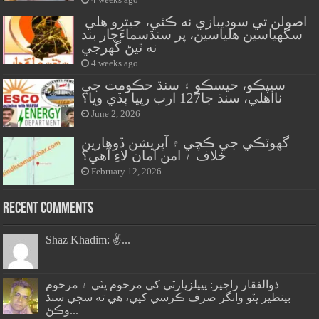
اصولن تي سوديبازي نه ڪئي، جيترو هلي
سگهياسين هلياسين، پر سنڌسماءَچار بند
نه ٿيڻ گهرجي
4 weeks ago
سيپڪو، حيسڪو ۽ سنڌ حڪومت جي
نااهلي، سنڌ جا127 ارب رپيا ٻڏي ويا؟
June 2, 2026
گهوٽڪي جي ڪچي ۾ آپريشن ڏوهارين
خلاف ۽ امن امان لاءِ آهي؟
February 12, 2026
Recent Comments
Shaz Khadim: ✌️...
ذوالفقار راڄپر: پيپلزپارٽي کي مرحوم ڀٽي ۽ مرحوم
بينظير ڀٽو وانگر صرف ڪرسي کپي، هي ته سڄي سنڌ
وڪڻ...